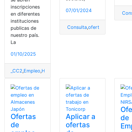
inscripciones
07/01/2024
Cons
en diferentes
instituciones
Consulta
,
ofertas
,
ofertas de
publicas de
nuestro país.
La
01/10/2025
_CC2
,
Empleo
,
Herramientas Ecuador
,
ofertas de emple
Ofe
Ofertas
Aplicar a
de
de
ofertas
Em