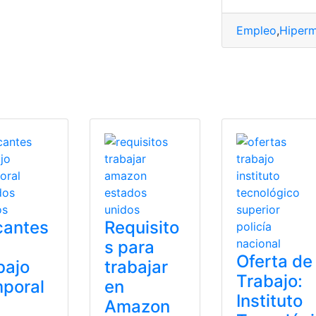
eo
,
Empleo
,
Empleo en Ecuador
,
ofertas
,
ofertas de empleo
,
Of
Empleo
,
Hiperm
cantes
Requisito
s para
Oferta de
bajo
trabajar
Trabajo:
poral
en
Instituto
Amazon