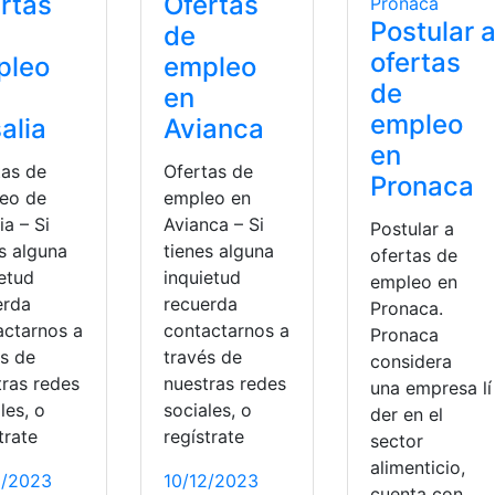
rtas
Ofertas
Postular 
de
ofertas
pleo
empleo
de
en
empleo
alia
Avianca
en
tas de
Ofertas de
Pronaca
eo de
empleo en
ia – Si
Avianca – Si
Postular a
s alguna
tienes alguna
ofertas de
ietud
inquietud
empleo en
erda
recuerda
Pronaca.
actarnos a
contactarnos a
Pronaca
és de
través de
considera
tras redes
nuestras redes
una empresa lí
les, o
sociales, o
der en el
trate
regístrate
sector
alimenticio,
2/2023
10/12/2023
cuenta con