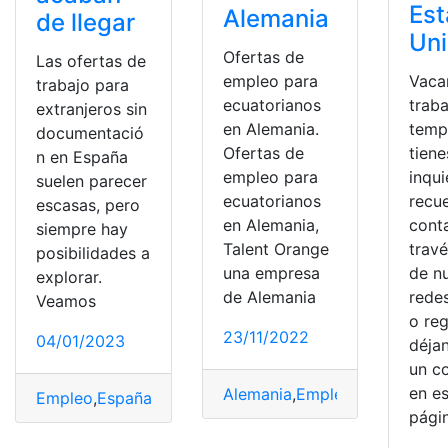
Es
Alemania
de llegar
Un
Ofertas de
Las ofertas de
empleo para
Vaca
trabajo para
ecuatorianos
traba
extranjeros sin
en Alemania.
temp
documentació
Ofertas de
tiene
n en España
empleo para
inqu
suelen parecer
ecuatorianos
recu
escasas, pero
en Alemania,
cont
siempre hay
Talent Orange
trav
posibilidades a
una empresa
de n
explorar.
de Alemania
redes
Veamos
o reg
23/11/2022
04/01/2023
déja
un c
en e
Alemania
,
Empleo
,
Oferta
,
ofer
Empleo
,
España
,
ofertas de empleo
,
Ofertas de Trabajo
,
pági