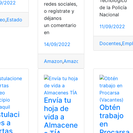
Tecnológico
9/2022
redes sociales,
de la Policía
o regístrate y
Nacional
déjanos
eo
,
Estados Unidos
,
Ministerio de trabajo
,
ofertas de empleo
un comentario
11/09/2022
en
Docentes
,
Emp
14/09/2022
Amazon
,
Amazon Prime
,
Empleo
,
Estado
Envía tu
Obtén
hoja de
tulaci
trabajo
vida a
s a
en
Almacene
rtas
Procarsa