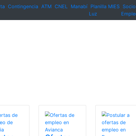
ta
Contingencia
ATM
CNEL
Manabí
Planilla
MIES
Socio
Luz
Emple