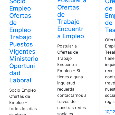
Postular a
Socio
Ofe
Ofertas
Empleo
de
de
Ofertas
Em
Trabajo
de
de
Encuentr
Empleo
Tes
a Empleo
Trabajo
Ofer
Puestos
Empl
Postular a
Vigentes
Tesal
Ofertas de
Ministerio
tiene
Trabajo
inqu
Encuentra
Oportuni
recu
Empleo – Si
dad
cont
tienes alguna
Laboral
trav
inquietud
nues
recuerda
Socio Empleo
socia
contactarnos a
Ofertas de
regís
través de
Empleo –
nuestras redes
todos los dias
10/1
sociales,
se abren