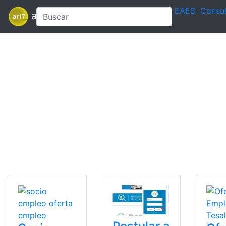
EAES
Consul
ari7