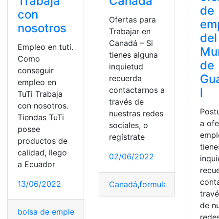
Trabaja
Canadá
de
con
Ofertas para
em
nosotros
Trabajar en
del
Canadá – Si
Empleo en tuti.
Mun
tienes alguna
Como
de
inquietud
conseguir
Gu
recuerda
empleo en
contactarnos a
l
TuTi Trabaja
través de
con nosotros.
Post
nuestras redes
Tiendas TuTi
a of
sociales, o
posee
empl
regístrate
productos de
tiene
calidad, llego
02/06/2022
inqu
a Ecuador
recu
cont
13/06/2022
Canadá
,
formulario Eta Canad
trav
de n
bolsa de empleo
,
Desempleo
,
Empleo
,
empleo joven
,
ofe
redes