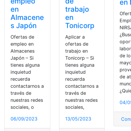
empleo
de
en
en
trabajo
Ofer
Almacene
en
Empl
s Japón
Tonicorp
NIRS
¿Bus
Ofertas de
Aplicar a
opor
empleo en
ofertas de
labor
Almacenes
trabajo en
de lo
Japón – Si
Tonicorp – Si
mayo
tienes alguna
tienes alguna
prov
inquietud
inquietud
de at
recuerda
recuerda
mun
contactarnos a
contactarnos a
¿Qui
través de
través de
nuestras redes
nuestras redes
04/0
sociales, o
sociales,
06/09/2023
13/05/2023
Cons