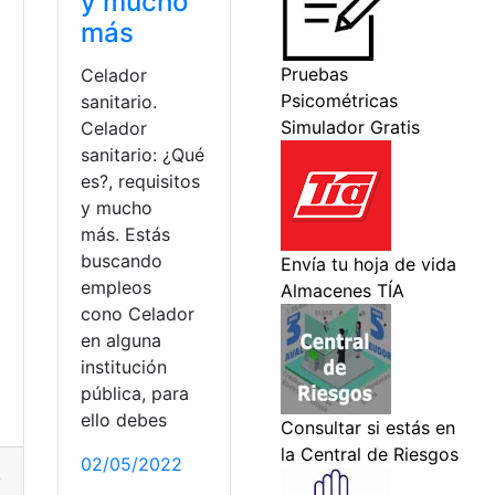
y mucho
más
Celador
sanitario.
Celador
sanitario: ¿Qué
es?, requisitos
y mucho
a
más. Estás
buscando
empleos
cono Celador
en alguna
rtas de empleo
,
vacantes
institución
pública, para
nadá
ello debes
02/05/2022
,
Ministerio de trabajo
,
Nuevos empleos
,
oferta de trabajo
,
of