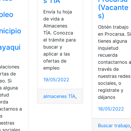
s TÍA
(Vacante
Envía tu hoja
pleo
s)
de vida a
Almacenes
Obtén trabajo
icipio
TÍA. Conozca
en Procarsa. Si
el trámite para
tienes alguna
ayaqui
buscar y
inquietud
aplicar a las
recuerda
ofertas de
contactarnos 
ulaciones
empleo
través de
ertas de
nuestras redes
19/05/2022
eo. Si
sociales, o
s alguna
regístrate y
ietud
almacenes TÍA
,
Empleo
,
hoja de vida
,
ofe
déjanos
erda
actarnos a
18/05/2022
á
,
ofertas de empleo
,
proceso
,
proceso creativo
,
viajar a Ca
és
uestras
Buscar trabajo
rtas de empleo
 sociales,