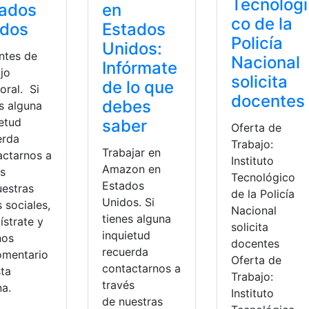
Tecnológi
tados
en
co de la
idos
Estados
Policía
Unidos:
ntes de
Nacional
Infórmate
jo
solicita
de lo que
oral. Si
docentes
debes
s alguna
ietud
saber
Oferta de
erda
Trabajo:
Trabajar en
actarnos a
Instituto
Amazon en
és
Tecnológico
Estados
uestras
de la Policía
Unidos. Si
 sociales,
Nacional
tienes alguna
ístrate y
solicita
inquietud
nos
docentes
recuerda
omentario
Oferta de
contactarnos a
sta
ta de empleo
,
ofertas
,
ofertas de empleo
,
Ofertas de Trabajo
vacantes
Trabajo:
través
na.
Instituto
de nuestras