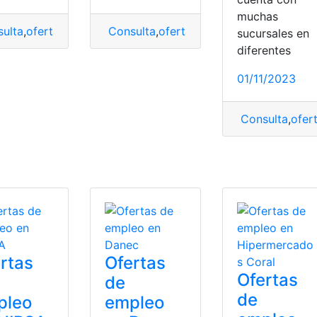
muchas
ulta
,
ofertas
,
ofertas de empleo
Consulta
,
ofertas
,
ofertas de empleo
sucursales en
diferentes
 empleo
,
postular
01/11/2023
Consulta
,
ofer
o
,
postular
,
Socio Empleo
,
Trabajo
,
vacantes
,
Vacantes laboral
rtas
Ofertas
Ofertas
de
de
pleo
empleo