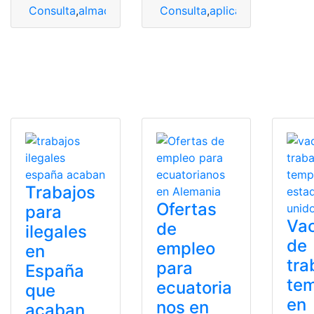
Consulta
,
almacenes
,
ofertas
Consulta
,
ofertas de empleo
,
aplicar
,
Bolsa Empl
Trabajos
Ofertas
para
Va
de
ilegales
de
empleo
en
tra
para
España
tem
ecuatoria
que
en
nos en
acaban