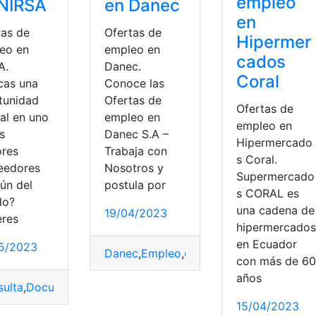
empleo
 NIRSA
en Danec
en
tas de
Ofertas de
Hipermer
eo en
empleo en
cados
A.
Danec.
Coral
cas una
Conoce las
tunidad
Ofertas de
Ofertas de
al en uno
empleo en
empleo en
s
Danec S.A –
Hipermercado
res
Trabaja con
s Coral.
eedores
Nosotros y
Supermercado
ún del
postula por
s CORAL es
do?
una cadena de
19/04/2023
eres
hipermercados
en Ecuador
5/2023
Danec
,
Empleo
,
ofertas
,
ofertas de empl
con más de 60
años
ulta
,
Documentos
,
NIRSA
,
Oferta
,
oferta de empleo
,
oferta de
15/04/2023