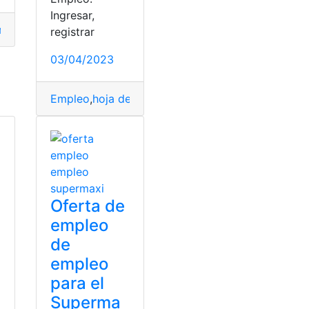
ertas de Trabajo
,
Tonicorp
Ingresar,
ercados Coral
,
ofertas
,
ofertas de empleo
,
Ofertas de Traba
registrar
03/04/2023
Empleo
,
hoja de vida
,
ofertas de empleo
,
red
,
socio
Oferta de
empleo
de
empleo
para el
Superma