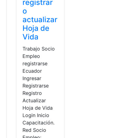
registrar
o
actualizar
Hoja de
Vida
Trabajo Socio
Empleo
registrarse
Ecuador
Ingresar
Registrarse
Registro
Actualizar
Hoja de Vida
eo
,
Ofertas de Trabajo
Login Inicio
Capacitación.
 trabajo
,
ofertas de empleo
Red Socio
Empleo: