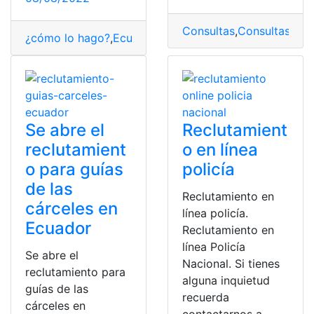
Consultas
,
Consultas
,
Con
¿cómo lo hago?
,
Ecuatoriano
,
Ejercito
,
Fuerzas Armadas
Se abre el
Reclutamient
reclutamient
o en línea
o para guías
policía
de las
Reclutamiento en
cárceles en
línea policía.
Ecuador
Reclutamiento en
línea Policía
Se abre el
Nacional. Si tienes
reclutamiento para
alguna inquietud
guías de las
recuerda
cárceles en
contactarnos a