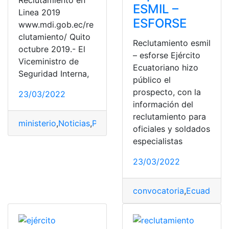
ESMIL –
Linea 2019
ESFORSE
www.mdi.gob.ec/re
clutamiento/ Quito
Reclutamiento esmil
octubre 2019.- El
– esforse Ejército
Viceministro de
Ecuatoriano hizo
Seguridad Interna,
público el
prospecto, con la
23/03/2022
información del
reclutamiento para
ministerio
,
Noticias
,
Policía Ecuatoriana
,
Policía Naciona
oficiales y soldados
especialistas
23/03/2022
convocatoria
,
Ecuador
,
In