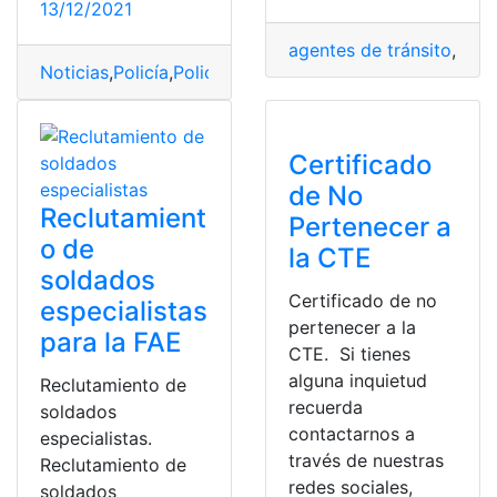
13/12/2021
agentes de tránsito
,
Cons
Noticias
,
Policía
,
Policía Ecuatoriana
,
Policía Nacional d
Certificado
de No
Reclutamient
Pertenecer a
o de
la CTE
soldados
Certificado de no
especialistas
pertenecer a la
para la FAE
CTE. Si tienes
alguna inquietud
Reclutamiento de
recuerda
soldados
contactarnos a
especialistas.
través de nuestras
Reclutamiento de
redes sociales,
soldados