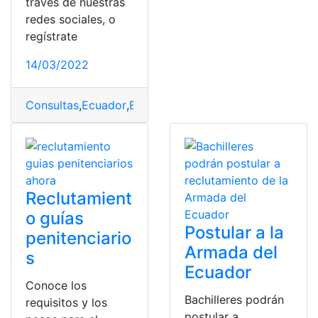
través de nuestras
redes sociales, o
regístrate
14/03/2022
Consultas
,
Ecuador
,
Ejercito
,
Herramientas Ecuador
,
Rec
Reclutamient
o guías
Postular a la
penitenciario
Armada del
s
Ecuador
Conoce los
Bachilleres podrán
requisitos y los
postular a