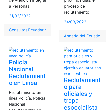
de Atención Integral
próximos días, el
a Personas
proceso de
reclutamiento
31/03/2022
24/03/2022
Consultas
,
Ecuador
,
guía penitenciario
,
Reclutamiento
,
r
Armada del Ecuador
,
Ins
Policía
Nacional
Reclutamient
Reclutamient
o en Linea
o para
Reclutamiento en
oficiales y
línea Policía. Policía
tropa
Nacional –
especialista
Reclutamiento en