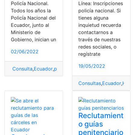
Policía Nacional.
Línea: Inscripciones
Todos los años la
policía nacional. Si
Policía Nacional del
tienes alguna
Ecuador, junto al
inquietud recuerda
Ministerio de
contactarnos a
Gobierno, inician un
través de nuestras
redes sociales, o
02/06/2022
regístrate
19/05/2022
Consulta
,
Ecuador
,
pasos a seguir
,
Policia Nacional
,
rec
Consultas
,
Ecuador
,
Herr
Reclutamient
o guías
penitenciario