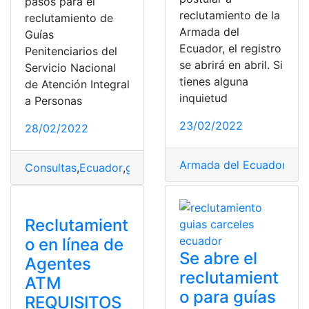
pasos para el
reclutamiento de la
reclutamiento de
Armada del
Guías
Ecuador, el registro
Penitenciarios del
se abrirá en abril. Si
Servicio Nacional
tienes alguna
de Atención Integral
inquietud
a Personas
23/02/2022
28/02/2022
Armada del Ecuador
,
bac
Consultas
,
Ecuador
,
guía penitenciario
,
Reclutamiento
,
r
Reclutamient
o en línea de
Se abre el
Agentes
reclutamient
ATM
o para guías
REQUISITOS