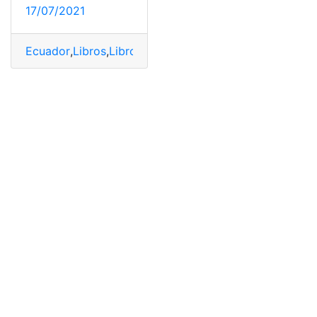
17/07/2021
Ecuador
,
Libros
,
Libros resueltos
,
mineduc
,
Ministerio d