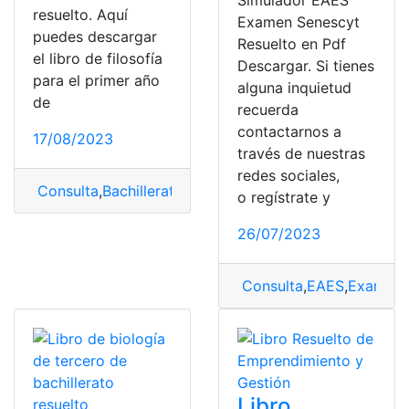
Simulador EAES
resuelto. Aquí
Examen Senescyt
puedes descargar
Resuelto en Pdf
el libro de filosofía
Descargar. Si tienes
para el primer año
alguna inquietud
de
recuerda
contactarnos a
17/08/2023
través de nuestras
redes sociales,
Consulta
,
Bachillerato
,
filosofía
,
Libro
,
Libro resuelto
,
Res
o regístrate y
26/07/2023
Consulta
,
EAES
,
Examen
Libro