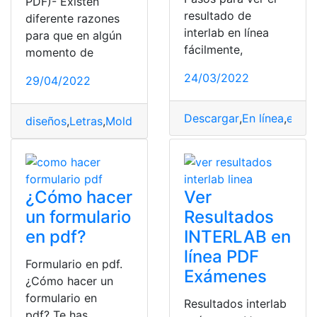
PDF)- Existen
resultado de
diferente razones
interlab en línea
para que en algún
fácilmente,
momento de
24/03/2022
29/04/2022
Descargar
,
En línea
,
exame
diseños
,
Letras
,
Moldes
,
moldes yeso
,
PDF
,
pdf libro
,
Resu
¿Cómo hacer
Ver
un formulario
Resultados
en pdf?
INTERLAB en
línea PDF
Formulario en pdf.
Exámenes
¿Cómo hacer un
formulario en
Resultados interlab
pdf? Te has