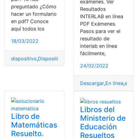
exámenes. Ver
preguntado ¿Cómo
Resultados
hacer un formulario
INTERLAB en línea
en pdf? Conoce
PDF Exámenes.
aquí todos los
Pasos para ver el
resultado de
18/03/2022
interlab en línea
fácilmente,
dispositivo
,
Dispositivos
,
Formulario
,
Formulario en línea
24/02/2022
Descargar
,
En línea
,
exame
Libros del
Libro de
Ministerio de
Matemáticas
Educación
Resuelto.
Resueltos