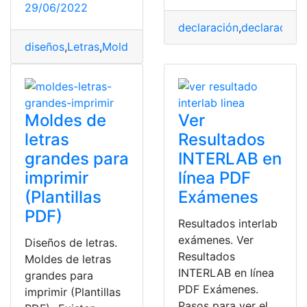
29/06/2022
declaración
,
declaración 
diseños
,
Letras
,
Moldes
,
moldes yeso
,
PDF
,
pdf libro
,
Resu
Moldes de
Ver
letras
Resultados
grandes para
INTERLAB en
imprimir
línea PDF
(Plantillas
Exámenes
PDF)
Resultados interlab
exámenes. Ver
Diseños de letras.
Resultados
Moldes de letras
INTERLAB en línea
grandes para
PDF Exámenes.
imprimir (Plantillas
Pasos para ver el