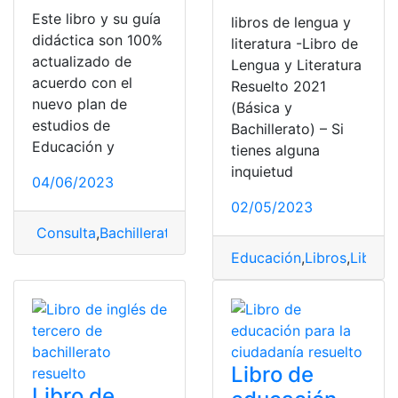
Este libro y su guía
libros de lengua y
didáctica son 100%
literatura -Libro de
actualizado de
Lengua y Literatura
acuerdo con el
Resuelto 2021
nuevo plan de
(Básica y
estudios de
Bachillerato) – Si
Educación y
tienes alguna
inquietud
04/06/2023
02/05/2023
Consulta
,
Bachillerato
,
Libro
,
Libro de química
,
Libro res
Educación
,
Libros
,
Libros 
Libro de
Libro de