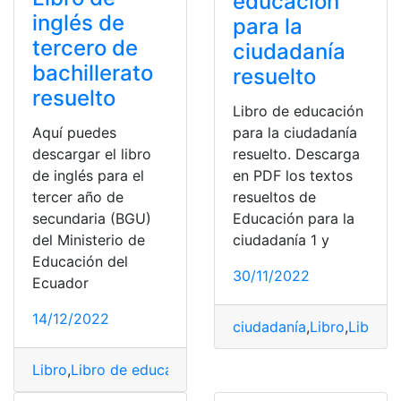
educación
inglés de
para la
tercero de
ciudadanía
bachillerato
resuelto
resuelto
Libro de educación
Aquí puedes
para la ciudadanía
descargar el libro
resuelto. Descarga
de inglés para el
en PDF los textos
tercer año de
resueltos de
secundaria (BGU)
Educación para la
del Ministerio de
ciudadanía 1 y
Educación del
30/11/2022
Ecuador
14/12/2022
ciudadanía
,
Libro
,
Libro d
Libro
,
Libro de educación
,
Libro de inglés
,
Resuelto
,
Resu