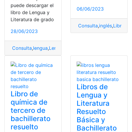
puede descargar el
06/06/2023
libro de Lengua y
Literatura de grado
Consulta
,
inglés
,
Libro
,
Li
28/06/2023
Consulta
,
lengua
,
Lengua y Literatura
,
Libro
,
Libro resue
Libros de
Libro de
Lengua y
química de
Literatura
tercero de
Resuelto
bachillerato
Básica y
resuelto
Bachillerato