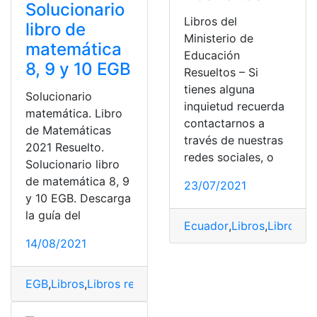
Solucionario
Libros del
libro de
Ministerio de
matemática
Educación
8, 9 y 10 EGB
Resueltos – Si
tienes alguna
Solucionario
inquietud recuerda
matemática. Libro
contactarnos a
de Matemáticas
través de nuestras
2021 Resuelto.
redes sociales, o
Solucionario libro
de matemática 8, 9
23/07/2021
y 10 EGB. Descarga
la guía del
Ecuador
,
Libros
,
Libros re
14/08/2021
EGB
,
Libros
,
Libros resueltos
,
Matemáticas
,
PDF
,
Resuelto