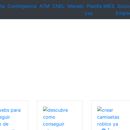
ta
Contingencia
ATM
CNEL
Manabí
Planilla
MIES
Socio
Luz
Emple