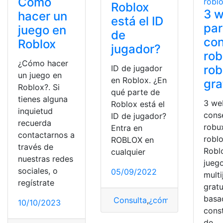
Cómo
Roblox
3 
hacer un
está el ID
pa
juego en
de
con
Roblox
jugador?
rob
¿Cómo hacer
rob
ID de jugador
un juego en
en Roblox. ¿En
gra
Roblox?. Si
qué parte de
tienes alguna
3 we
Roblox está el
inquietud
cons
ID de jugador?
recuerda
robu
Entra en
contactarnos a
roblo
ROBLOX en
través de
Robl
cualquier
nuestras redes
jueg
sociales, o
05/09/2022
mult
regístrate
gratu
basa
Consulta
,
¿cómo lo hago?
,
ID
,
10/10/2023
cons
de