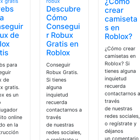
¿Cómo
webs
Descubre
crear
ra
Cómo
camiseta
seguir
Consegui
s en
ux de
r Robux
Roblox?
lox
Gratis en
¿Cómo crear
tis
Roblox
camisetas en
Roblox? Si
bs para
Conseguir
tienes alguna
eguir
Robux Gratis.
inquietud
x de
Si tienes
recuerda
x gratis.
alguna
contactarnos 
ox es un
inquietud
través
o
recuerda
de nuestras
ijugador
contactarnos a
redes sociales,
ito online
través
o regístrate y
do en la
de nuestras
roblox
,
ubicacion
déjanos
trucción
redes sociales,
un comentari
o regístrate y