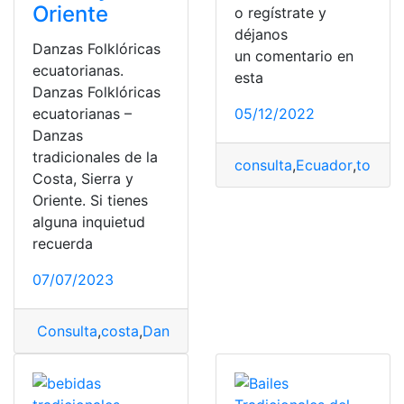
Oriente
o regístrate y
déjanos
Danzas Folklóricas
un comentario en
ecuatorianas.
esta
Danzas Folklóricas
ecuatorianas –
05/12/2022
Danzas
tradicionales de la
consulta
,
Ecuador
,
top2
,
t
Costa, Sierra y
Oriente. Si tienes
alguna inquietud
recuerda
07/07/2023
Consulta
,
costa
,
Danza
,
danza folklórica
,
Danzas Folklór