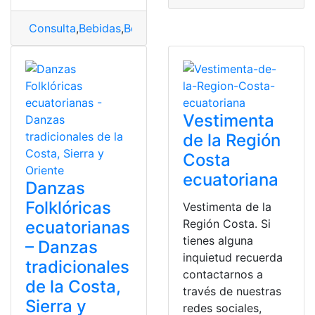
Consulta
,
Bebidas
,
Bebidas Tradicionales
,
Resumen
,
trad
Vestimenta
de la Región
Costa
ecuatoriana
Danzas
Folklóricas
Vestimenta de la
Región Costa. Si
ecuatorianas
tienes alguna
– Danzas
inquietud recuerda
tradicionales
contactarnos a
de la Costa,
través de nuestras
Sierra y
redes sociales,