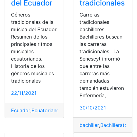
del Ecuador
tradicionales
Géneros
Carreras
tradicionales de la
tradicionales
música del Ecuador.
bachilleres.
Resumen de los
Bachilleres buscan
principales ritmos
las carreras
musicales
tradicionales. La
ecuatorianos.
Senescyt informó
Historia de los
que entre las
géneros musicales
carreras más
tradicionales
demandadas
también estuvieron
22/11/2021
Enfermería,
30/10/2021
Ecuador
,
Ecuatoriano
,
historia
,
música
,
tradicional
,
tradic
bachiller
,
Bachillerato
,
car