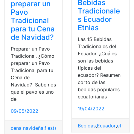
Bebidas
preparar un
Tradicionale
Pavo
s Ecuador
Tradicional
Etnias
para tu Cena
de Navidad?
Las 15 Bebidas
Tradicionales del
Preparar un Pavo
Ecuador. ¿Cuáles
Tradicional. ¿Cómo
son las bebidas
preparar un Pavo
típicas del
Tradicional para tu
ecuador? Resumen
Cena de
corto de las
Navidad? Sabemos
bebidas populares
que el pavo es uno
ecuatorianas
de
19/04/2022
09/05/2022
Bebidas
,
Ecuador
,
etnias
,
cena navideña
,
fiestas tradicionales
,
Mexico
,
tradicional