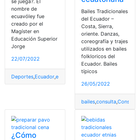
se juega?. El
nombre de
Bailes Tradicionales
ecuavóley fue
del Ecuador –
creado por el
Costa, Sierra,
Magíster en
oriente. Danzas,
Educación Superior
coreografía y trajes
Jorge
utilizados en bailes
folkloricos del
22/07/2022
Ecuador. Bailes
típicos
Deportes
,
Ecuador
,
ecuavoley
,
nacionales
,
tradicionales
26/05/2022
bailes
,
consulta
,
Consulta 
¿Cómo