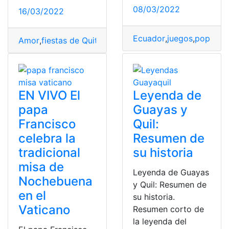
08/03/2022
16/03/2022
Ecuador
,
juegos
,
populare
Amor
,
fiestas de Quito
,
patrimonio cultural quiteño
,
Piro
EN VIVO El
Leyenda de
papa
Guayas y
Francisco
Quil:
celebra la
Resumen de
tradicional
su historia
misa de
Leyenda de Guayas
Nochebuena
y Quil: Resumen de
en el
su historia.
Vaticano
Resumen corto de
la leyenda del