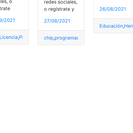
les, o
redes sociales,
trate
o regístrate y
26/08/2021
9/2021
27/08/2021
Educación
,
Her
ral y artística
,
imagen
,
Materiales
,
organizadores gráficos
,
p
Licencia
,
Preguntas
,
Simulador
,
Tutoriales
chip
,
programación
,
sim
,
tecnología
,
Tutor
s
,
Servicios
,
Servicios en línea
,
Tutoriales