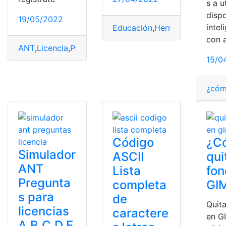
s a u
dispo
19/05/2022
intel
Educación
,
Herramientas
,
secr
con 
ANT
,
Licencia
,
Preguntas
,
Simulador
,
Tutoriales
15/0
¿cóm
Código
¿C
Simulador
ASCII
qui
ANT
Lista
fon
Pregunta
completa
GI
s para
de
Quit
licencias
caractere
en G
A,B,C,D,E