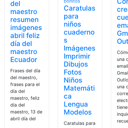
Có
del
Caratulas
cre
maestro
para
cue
resumen
niños
ema
imágenes
cuaderno
Gma
abril feliz
s
Out
día del
Imágenes
maestro
Cómo
Imprimir
Ecuador
una 
Dibujos
emai
Frases del día
Fotos
Gmai
del maestro,
Niños
Outlo
frases para el
una 
Matemáti
día del
corr
ca
maestro, feliz
elect
Lengua
día del
tiene
Modelos
maestro, 13 de
inqu
abril día del
recu
Caratulas para