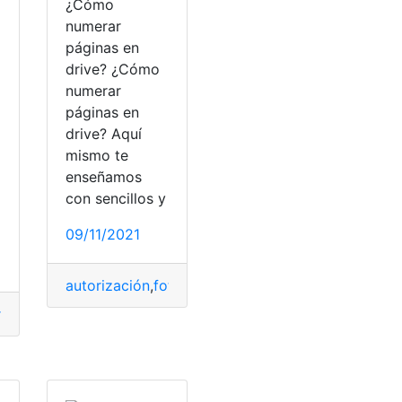
¿Cómo
numerar
páginas en
drive? ¿Cómo
numerar
páginas en
drive? Aquí
mismo te
enseñamos
con sencillos y
09/11/2021
pos
,
tutorial
,
Tutoriales
do Oportunidades
autorización
,
Tutoriales
,
fotos
,
Google
,
investigación
,
investiga
ramientas
,
Películas
,
Profesionales
,
Proyecto
,
proyectos
,
Tutor