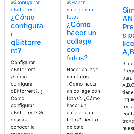
Sim
¿Cómo
AN
¿Cómo
configura
Pr
hacer un
r
s p
collage
qBittorre
lic
con
nt?
A,B
fotos?
Configurar
Simu
qBittorrent.
Hacer collage
Preg
¿Cómo
con fotos.
para 
configurar
¿Cómo hacer
A,B,C
qBittorrent?. ¿
un collage con
tiene
Cómo
fotos?. ¿Cómo
inqu
configurar
hacer un
recu
qBittorrent? Si
collage con
cont
deseas
fotos? Dentro
trav
conocer la
de este
nues