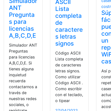
Simulador
ASCII
ANT
Lista
Sú
Pregunta
completa
fác
s para
de
pu
licencias
caractere
con
A,B,C,D,E
s letras
un
signos
Simulador ANT
rep
Preguntas
Código ASCII
WiF
para licencias
Lista completa
ca
A,B,C,D,E. Si
de caracteres
tienes alguna
letras signos.
Así 
inquietud
Como utilizar
const
recuerda
Código ASCII .
repet
contactarnos a
Como escribir
caser
través de
con el teclado,
actu
nuestras redes
o tipear
comú
sociales, o
acos
regístrate
27/04/2022