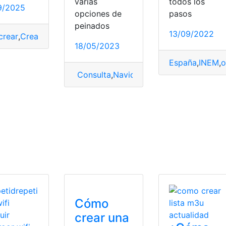
varias
todos los
9/2025
opciones de
pasos
peinados
ón
,
top1
,
Tutoriales
13/09/2022
crear
,
Crear cuenta
,
Gmail
,
Outlook
,
redes sociales
,
Tutoriales
18/05/2023
España
,
INEM
,
o
Consulta
,
Navidad
,
Niñas
,
Sencillos
,
Tutor
ación
,
Ministerio de Educación
,
Tutoriales
Cómo
crear una