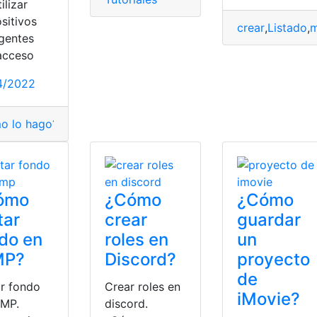
tilizar
sitivos
crear
,
Listado
,
m
igentes
etos
,
trucos
,
Tutoriales
acceso
4/2022
o lo hago?
,
construir
,
Repetidor
,
tutorial
,
Tutoriales
ómo
¿Cómo
¿Cómo
tar
crear
guardar
do en
roles en
un
MP?
Discord?
proyecto
de
ar fondo
Crear roles en
iMovie?
IMP.
discord.