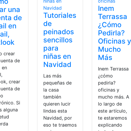
mo
Inem
ar una
Tutoriales
Terrassa
nta de
de
¿Cómo
il en
peinados
Pedirla?
il,
sencillos
Oficinas 
look
para
Mucho
 crear
niñas en
Más
cuenta de
Navidad
l en
Inem Terrassa
l,
Las más
¿cómo
ok, crear
pequeñas de
pedirla?
cuenta de
la casa
oficinas y
eo
también
mucho más. A
rónico. Si
quieren lucir
lo largo de
s alguna
lindas esta
este artículo,
ietud
Navidad, por
te estaremos
erda
eso te traemos
explicando