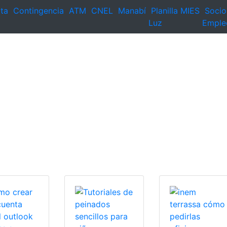
ta
Contingencia
ATM
CNEL
Manabí
Planilla
MIES
Socio
Luz
Emple