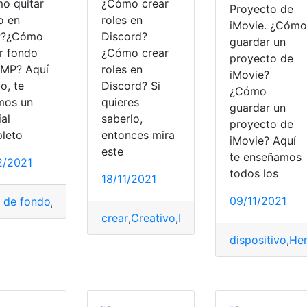
o quitar
¿Cómo crear
Proyecto de
o en
roles en
iMovie. ¿Cómo
P?¿Cómo
Discord?
guardar un
ar fondo
¿Cómo crear
proyecto de
IMP? Aquí
roles en
iMovie?
o, te
Discord? Si
¿Cómo
mos un
quieres
guardar un
ial
saberlo,
proyecto de
leto
entonces mira
iMovie? Aquí
este
te enseñamos
2/2021
todos los
18/11/2021
09/11/2021
r de fondo
,
fondo
,
herramienta virtual
,
Herramientas
,
quitar
,
ti
crear
,
Creativo
,
Discord
,
Proyecto Crean
dispositivo
,
Her
etos
,
trucos
,
Tutoriales