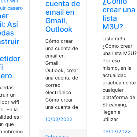
¿Cómo
cuenta de
crear una
email en
per
lista
Gmail,
il: Así
M3U?
Outlook
edas
Lista m3u.
struir
Cómo crear
¿Cómo crear
una cuenta de
una lista M3U?
email en
etidor
Por eso
Gmail,
i
mismo, en la
Outlook, crear
sero
actualidad
una cuenta de
prácticamente
correo
puedas
cualquier
electrónico
ruir un
plataforma de
Cómo crear
idor wifi
Streaming,
una cuenta de
o. En la
llegan a
alidad es
10/03/2022
utilizar
n que
tumbremo
09/03/2022
Tutoriales