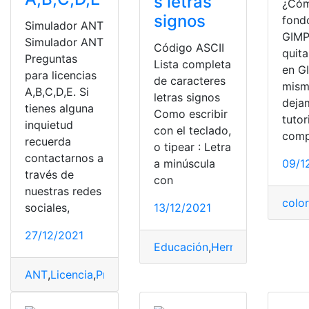
s letras
¿Cóm
signos
fond
Simulador ANT
GIM
Simulador ANT
Código ASCII
quit
Preguntas
Lista completa
en G
para licencias
de caracteres
mism
A,B,C,D,E. Si
letras signos
deja
tienes alguna
Como escribir
tutor
inquietud
con el teclado,
comp
recuerda
o tipear : Letra
contactarnos a
a minúscula
09/1
través de
con
nuestras redes
colo
sociales,
13/12/2021
27/12/2021
Educación
,
Herramientas
,
secr
ANT
,
Licencia
,
Preguntas
,
Simulador
,
Tutoriales