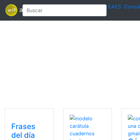
EAES
Consul
ari7
Frases
del día