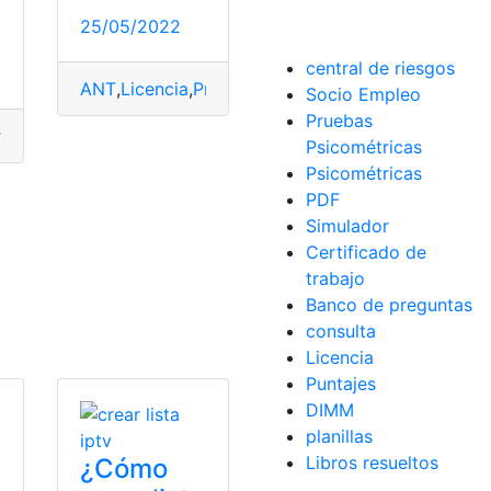
25/05/2022
central de riesgos
ANT
,
Licencia
,
Preguntas
,
Simulador
,
Tutoriales
Socio Empleo
Pruebas
ficinas
,
online
,
Pasos
,
Telefónica
,
Tutoriales
Psicométricas
iales
Psicométricas
PDF
Simulador
Certificado de
trabajo
Banco de preguntas
consulta
Licencia
Puntajes
DIMM
planillas
Libros resueltos
¿Cómo