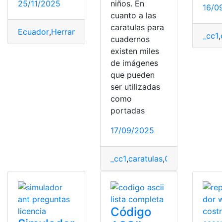
25/11/2025
niños. En
16/0
cuanto a las
caratulas para
Ecuador
,
Herramientas Ecuador
,
Ministerio de Educaci
_cc1
,
cuadernos
existen miles
de imágenes
que pueden
ser utilizadas
como
portadas
17/09/2025
_cc1
,
caratulas
,
Carátulas
,
Educ
Código