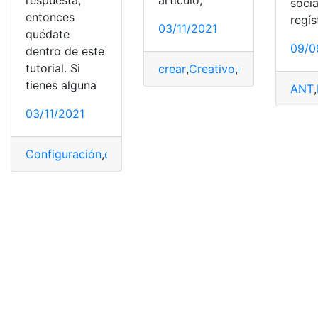
respuesta,
artículo,
socia
entonces
regís
03/11/2021
quédate
09/0
dentro de este
tutorial. Si
crear
,
Creativo
,
educación cultu
tienes alguna
ANT
,
03/11/2021
Configuración
,
configurar
,
Internet
,
respuesta
,
respuesta