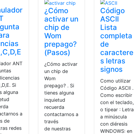
ulador
¿Cómo
Código
T
activar un
ASCII
egunta
chip de
Lista
ara
Wom
completa
encias
prepago?
de
,C,D,E
(Pasos)
caractere
s letras
lador ANT
¿Cómo activar
signos
untas
un chip de
licencias
Wom
Como utilizar
,D,E. Si
prepago? . Si
Código ASCII .
s alguna
tienes alguna
Como escribir
ietud
inquietud
con el teclado,
erda
recuerda
o tipear : Letra
actarnos a
contactarnos a
a minúscula
és de
través
con diéresis
tras redes
de nuestras
WINDOWS: en