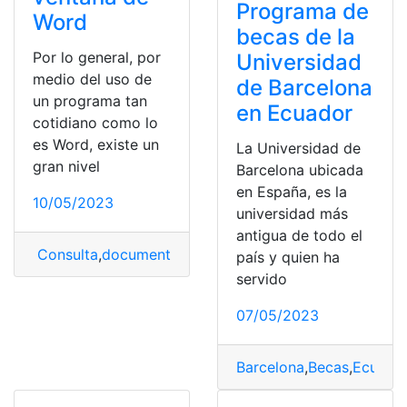
Programa de
Word
becas de la
Por lo general, por
Universidad
medio del uso de
de Barcelona
un programa tan
en Ecuador
cotidiano como lo
es Word, existe un
La Universidad de
gran nivel
Barcelona ubicada
en España, es la
10/05/2023
universidad más
antigua de todo el
Consulta
,
documento word
,
elementos
,
microsoft word
país y quien ha
servido
07/05/2023
Barcelona
,
Becas
,
Ecuado