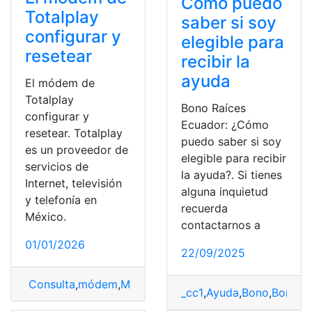
Cómo puedo
Totalplay
saber si soy
configurar y
elegible para
resetear
recibir la
ayuda
El módem de
Totalplay
Bono Raíces
configurar y
Ecuador: ¿Cómo
resetear. Totalplay
puedo saber si soy
es un proveedor de
elegible para recibir
servicios de
la ayuda?. Si tienes
Internet, televisión
alguna inquietud
y telefonía en
recuerda
México.
contactarnos a
01/01/2026
22/09/2025
Consulta
,
módem
,
Módem de Totalplay
,
Resetear y con
_cc1
,
Ayuda
,
Bono
,
Bono R