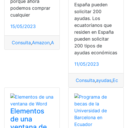
porque ahora
España pueden
podemos comprar
solicitar 200
cualquier
ayudas. Los
ecuatorianos que
15/05/2023
residen en España
pueden solicitar
Consulta
,
Amazon
,
Ayuda
,
Estafas
,
Mejorar
,
Servicio
,
Serv
200 tipos de
ayudas económicas
11/05/2023
Consulta
,
ayudas
,
Ecuato
Elementos
de una
ventana de