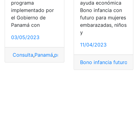
programa
ayuda económica
implementado por
Bono infancia con
el Gobierno de
futuro para mujeres
Panamá con
embarazadas, niños
y
03/05/2023
11/04/2023
Consulta
,
Panamá
,
programa
,
Vale
,
Vale digital
,
verificar
Bono infancia futuro
,
Bon