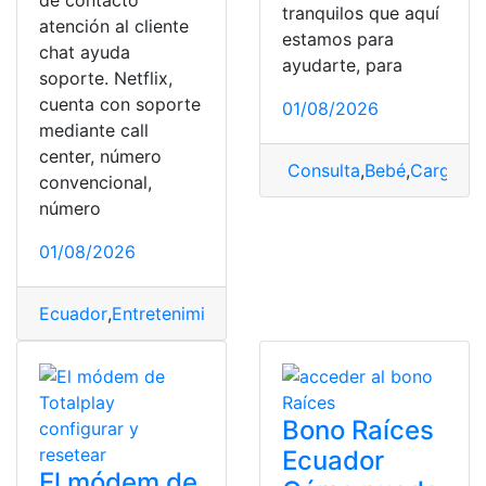
de contacto
tranquilos que aquí
atención al cliente
estamos para
chat ayuda
ayudarte, para
soporte. Netflix,
cuenta con soporte
01/08/2026
mediante call
center, número
Consulta
,
Bebé
,
Cargar
,
R
convencional,
número
01/08/2026
Ecuador
,
Entretenimiento
,
Herramientas
,
Herramientas 
Bono Raíces
Ecuador
El módem de