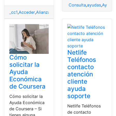
Consulta
,
ayudas
,
Ayudas
_cc1
,
Acceder
,
Alianza
,
Ayuda
,
Crédito
,
Valle
Netlife
Cómo
Teléfonos
solicitar la
contacto
Ayuda
atención
Económica
cliente
de Coursera
ayuda
soporte
Cómo solicitar la
Ayuda Económica
Netlife Teléfonos
de Coursera – Si
de contacto
tienes alguna