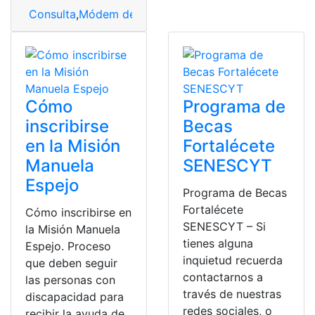
Consulta
,
Módem de Totalplay
,
Resetear y configurar
Cómo
Programa de
inscribirse
Becas
en la Misión
Fortalécete
Manuela
SENESCYT
Espejo
Programa de Becas
Fortalécete
Cómo inscribirse en
SENESCYT – Si
la Misión Manuela
tienes alguna
Espejo. Proceso
inquietud recuerda
que deben seguir
contactarnos a
las personas con
través de nuestras
discapacidad para
redes sociales, o
recibir la ayuda de