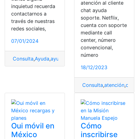
atención al cliente
inquietud recuerda
chat ayuda
contactarnos a
soporte. Netflix,
través de nuestras
cuenta con soporte
redes sociales,
mediante call
center, número
07/01/2024
convencional,
número
Consulta
,
Ayuda
,
ayuda económica
,
solicitar
18/12/2023
Consulta
,
atención
,
conta
Oui móvil en
Cómo
México
inscribirse