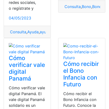
redes sociales,
Consulta
,
Bono
,
Bono de 
o regístrate y
04/05/2023
Consulta
,
Ayuda
,
ayuda económica
,
Bono
,
Bono alivio a
Cómo
Cómo recibir
verificar vale
el Bono
digital
Infancia con
Panamá
Futuro
Cómo verificar vale
digital Panamá. El
Cómo recibir el
vale digital Panamá
Bono Infancia con
solidario es un
Futuro. Conoce la