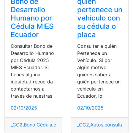
Bono de
quién
Desarrollo
pertenece un
Humano por
vehículo con
Cédula MIES
su cédula o
Ecuador
placa
Consultar Bono de
Consultar a quién
Desarrollo Humano
Pertenece un
por Cédula 2025
Vehículo. Si por
MIES Ecuador. Si
algún motivo
tienes alguna
quieres saber a
inquietud recuerda
quién pertenece un
contactarnos a
vehículo en
través de nuestras
Ecuador, lo
02/10/2025
02/10/2025
_CC2
,
Bono
,
Cédula
,
consultar
,
desarrollo
_CC2
,
Autos
,
Ecuador
,
consulta
,
Huma
,
Ecu