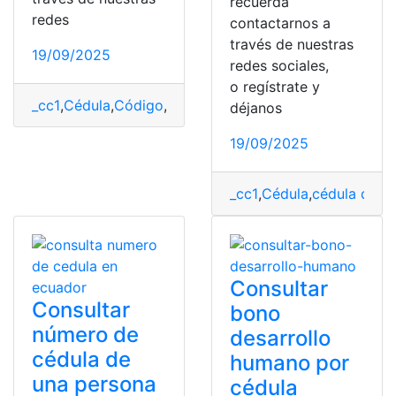
recuerda
redes
contactarnos a
través de nuestras
19/09/2025
redes sociales,
o regístrate y
_cc1
,
Cédula
,
Código
,
Ecuador
,
provincia
,
Registro Civil
déjanos
19/09/2025
_cc1
,
Cédula
,
cédula de c
Consultar
Consultar
bono
número de
desarrollo
cédula de
humano por
una persona
cédula