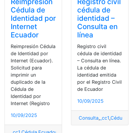
Reimpresión
Registro civil
Cédula de
cédula de
Identidad por
identidad –
Internet
Consulta en
Ecuador
línea
Reimpresión Cédula
Registro civil
de Identidad por
cédula de identidad
Internet (Ecuador).
– Consulta en línea.
Solicitud para
La cédula de
imprimir un
identidad emitida
duplicado de la
por el Registro Civil
Cédula de
de Ecuador
Identidad por
10/09/2025
Internet (Registro
10/09/2025
Consulta
,
_cc1
,
Cédula de
_cc1
,
Cédula
,
Ecuador
,
En línea
,
Huawei Watch
,
Internet
,
Re