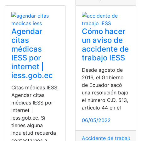
Agendar
Cómo hacer
citas
un aviso de
médicas
accidente de
IESS por
trabajo IESS
internet |
Desde agosto de
iess.gob.ec
2016, el Gobierno
de Ecuador sacó
Citas médicas IESS.
una resolución bajo
Agendar citas
el número C.D. 513,
médicas IESS por
artículo 44 en el
internet |
iess.gob.ec. Si
06/05/2022
tienes alguna
inquietud recuerda
Accidente de trabajo
,
se
contactarnos a