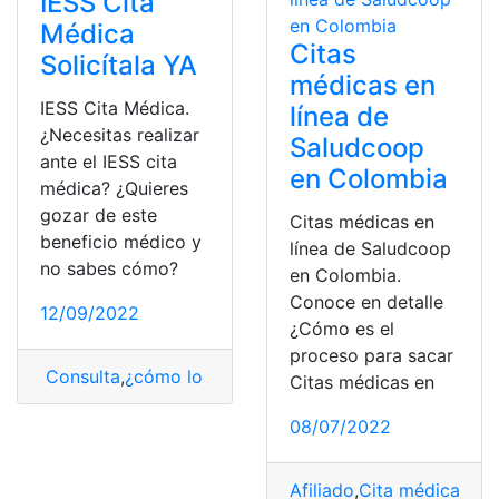
IESS Cita
Médica
Citas
Solicítala YA
médicas en
IESS Cita Médica.
línea de
¿Necesitas realizar
Saludcoop
ante el IESS cita
en Colombia
médica? ¿Quieres
gozar de este
Citas médicas en
beneficio médico y
línea de Saludcoop
no sabes cómo?
en Colombia.
Conoce en detalle
12/09/2022
¿Cómo es el
proceso para sacar
Consulta
,
¿cómo lo hago?
,
citas medicas
,
Ecuador
,
iess
Citas médicas en
08/07/2022
Afiliado
,
Cita médica
,
col