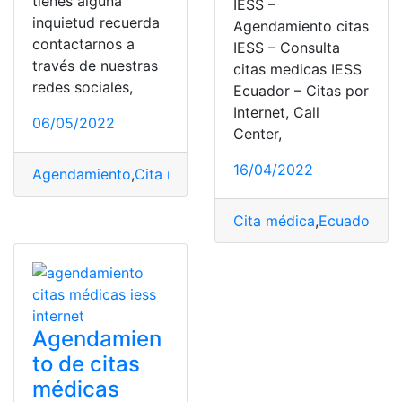
tienes alguna
IESS –
inquietud recuerda
Agendamiento citas
contactarnos a
IESS – Consulta
través de nuestras
citas medicas IESS
redes sociales,
Ecuador – Citas por
Internet, Call
06/05/2022
Center,
16/04/2022
Agendamiento
,
Cita médica
,
Ecuador
,
iess
,
Internet
Cita médica
,
Ecuador
,
Her
Agendamien
to de citas
médicas