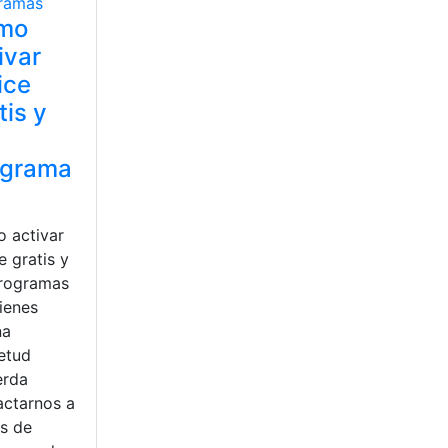
mo
ivar
ice
tis y
ograma
 activar
e gratis y
programas
tienes
na
ietud
erda
actarnos a
és de