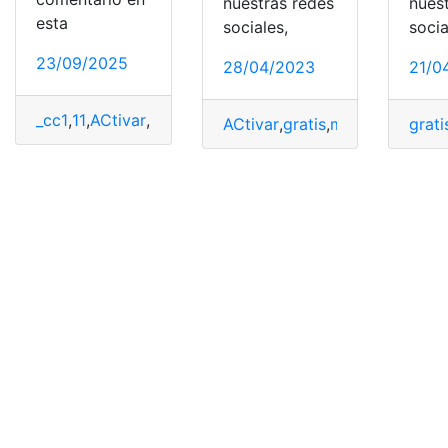
nuestras redes
nues
esta
sociales,
socia
23/09/2025
28/04/2023
21/0
_cc1
,
11
,
ACtivar
,
CMD
,
Comandos
,
Windows
ACtivar
,
gratis
,
microsoft
,
micro
grati