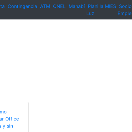
ta
Contingencia
ATM
CNEL
Manabí
Planilla
MIES
Socio
Luz
Emple