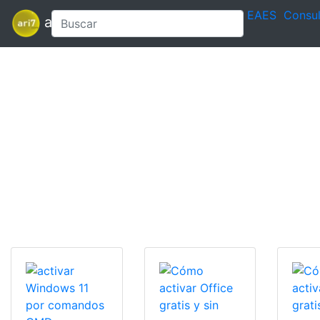
EAES
Consul
ari7