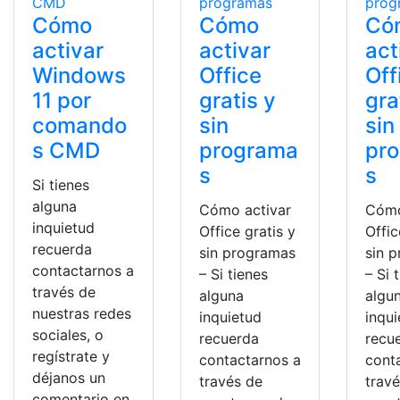
Cómo
Cómo
Có
activar
activar
act
Windows
Office
Off
11 por
gratis y
gra
comando
sin
sin
s CMD
programa
pr
s
s
Si tienes
alguna
Cómo activar
Cómo
inquietud
Office gratis y
Offic
recuerda
sin programas
sin 
contactarnos a
– Si tienes
– Si 
través de
alguna
algu
nuestras redes
inquietud
inqu
sociales, o
recuerda
recu
regístrate y
contactarnos a
cont
déjanos un
través de
trav
comentario en