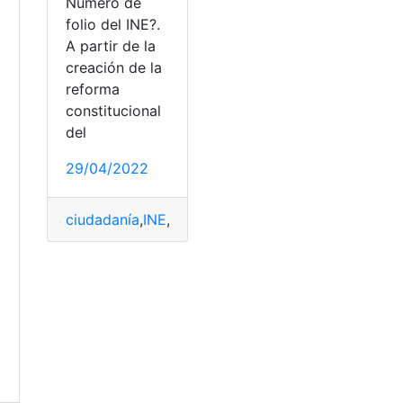
Número de
folio del INE?.
e
A partir de la
creación de la
reforma
constitucional
del
29/04/2022
ciudadanía
,
INE
,
número de folio
,
pasos a seguir
,
sa
Sistema