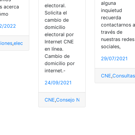
alguna
electoral.
s acerca
inquietud
Solicita el
ómo
recuerda
cambio de
contactarnos 
2/2022
domicilio
través de
electoral por
nuestras redes
Internet CNE
ciones
,
electoral
,
España
,
mesas electorales
,
voto electoral
sociales,
en línea.
Cambio de
29/07/2021
domicilio por
 ine
,
INE
,
Mexico
internet.-
ses
,
Sistema Electoral
CNE
,
Consultas
24/09/2021
CNE
,
Consejo Nacional Electoral
,
Domicil