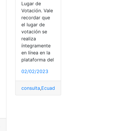
Lugar de
Votación. Vale
recordar que
el lugar de
votación se
realiza
íntegramente
en línea en la
plataforma del
02/02/2023
consulta
,
Ecuador
,
Lugar de votación
,
puntos de v
,
dinero
,
Ecuador
,
pago