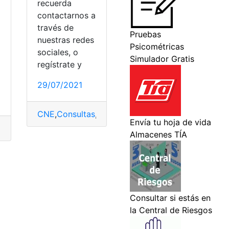
recuerda
contactarnos a
través de
nuestras redes
a
sociales, o
regístrate y
29/07/2021
CNE
,
Consultas
,
Domicilio electoral
,
Ecuador
,
Herra
,
Ecuador
,
elecciones
,
Herramientas Ecuador
,
Lugar de votac
io electoral
,
Internet
,
recinto electoral
,
trámites
,
Trámites en l