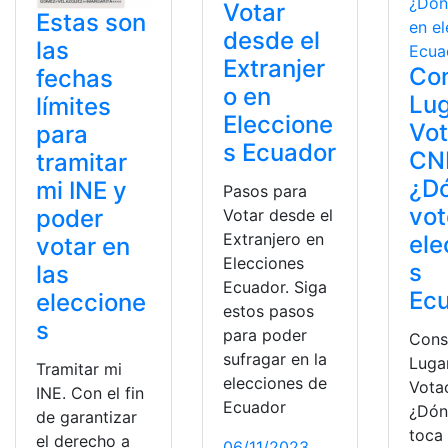
Votar
Estas son
desde el
las
Extranjer
Con
fechas
o en
Lug
límites
Eleccione
Vot
para
s Ecuador
CN
tramitar
¿D
mi INE y
Pasos para
vot
poder
Votar desde el
Extranjero en
ele
votar en
Elecciones
s
las
Ecuador. Siga
Ec
eleccione
estos pasos
s
para poder
Cons
sufragar en la
Luga
Tramitar mi
elecciones de
Vota
INE. Con el fin
Ecuador
¿Dón
de garantizar
toca
el derecho a
06/11/2023