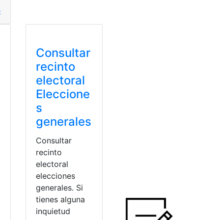
didatos
,
Locales Electorales
,
mesas electorales
,
partido polít
Consultar
recinto
electoral
Eleccione
s
generales
Consultar
recinto
electoral
elecciones
generales. Si
tienes alguna
inquietud