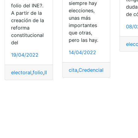
siempre hay
folio del INE?.
duda
elecciones,
A partir de la
de c
unas más
creación de la
importantes
08/0
reforma
que otras,
constitucional
pero las hay.
del
elec
14/04/2022
19/04/2022
cita
,
Credencial
,
credencial del
electoral
,
folio
,
INE
,
Instituto Nacional Electoral
,
País
,
Paí