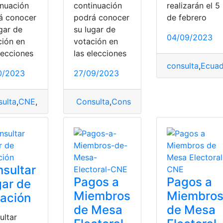
inuación
continuación
realizarán el 5
á conocer
podrá conocer
de febrero
gar de
su lugar de
04/09/2023
ción en
votación en
lecciones
las elecciones
consulta
,
Ecuad
0/2023
27/09/2023
ulta
,
CNE
,
Lugar
,
Lugar de votación
Consulta
,
Consultar lugar de votación 
sultar
Pagos a
Pagos a
ar de
Miembros
Miembro
ación
de Mesa
de Mesa
ultar