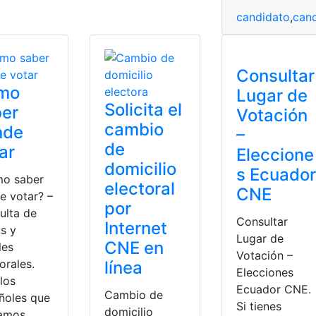
candidato
,
can
Consultar
mo
Lugar de
Solicita el
ber
Votación
cambio
nde
–
de
ar
Eleccione
domicilio
s Ecuador
o saber
electoral
CNE
e votar? –
por
ulta de
Consultar
Internet
s y
Lugar de
CNE en
les
Votación –
orales.
línea
Elecciones
los
Ecuador CNE.
Cambio de
ñoles que
Si tienes
domicilio
amos