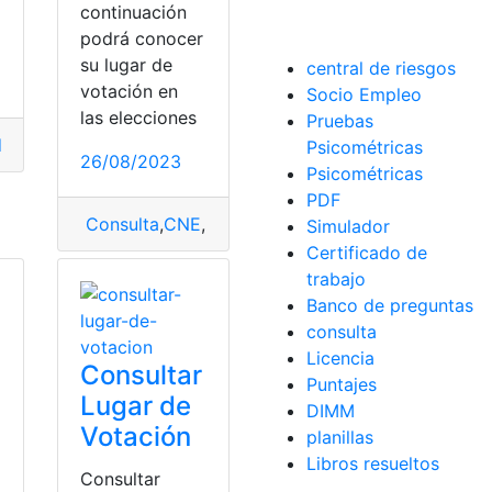
continuación
podrá conocer
su lugar de
central de riesgos
votación en
Socio Empleo
las elecciones
Pruebas
or
,
News
,
top2
Psicométricas
26/08/2023
Psicométricas
PDF
Ecuador
,
Lugar de votación
Consulta
,
CNE
,
Lugar
,
votación
,
Lugar de votación
,
votación
Simulador
Certificado de
trabajo
Banco de preguntas
consulta
Licencia
Consultar
Puntajes
Lugar de
DIMM
s
Votación
planillas
Libros resueltos
Consultar