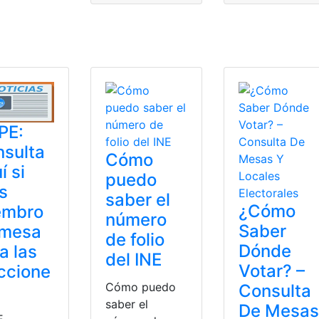
ón
,
votar
PE:
sulta
Cómo
í si
puedo
s
saber el
¿Cómo
embro
número
Saber
 mesa
de folio
Dónde
a las
del INE
Votar? –
ccione
Cómo puedo
Consulta
saber el
De Mesas
E