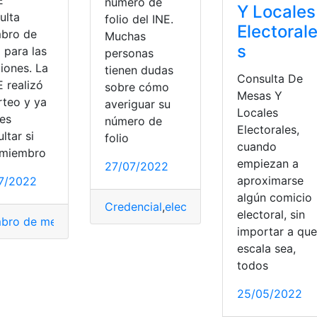
número de
Y Locales
ulta
folio del INE.
Electoral
bro de
Muchas
s
 para las
personas
iones. La
tienen dudas
Consulta De
 realizó
sobre cómo
Mesas Y
rteo y ya
averiguar su
Locales
es
número de
Electorales,
ltar si
folio
cuando
 miembro
empiezan a
27/07/2022
aproximarse
7/2022
algún comicio
Credencial
,
elecciones
,
México
,
Número
,
electoral, sin
bro de mesa
,
ONPE
,
Perú
importar a que
escala sea,
r
,
Lugar de votación
,
votación
todos
25/05/2022
les
,
Jurado de Votación en las Elecciones