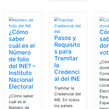
¿Cómo
Có
Pasos y
saber
sa
Requisito
cuál es el
do
s para
Número
vot
Tramitar
de folio
¿Cóm
la
del INE? –
dond
Credenci
Instituto
Cons
al del INE
Nacional
Mesa
Loca
Electoral
Tramitar la
Elect
Credencial del
¿Cómo saber
Para 
INE. En todos
cuál es el
Espa
los países
Número de
teng