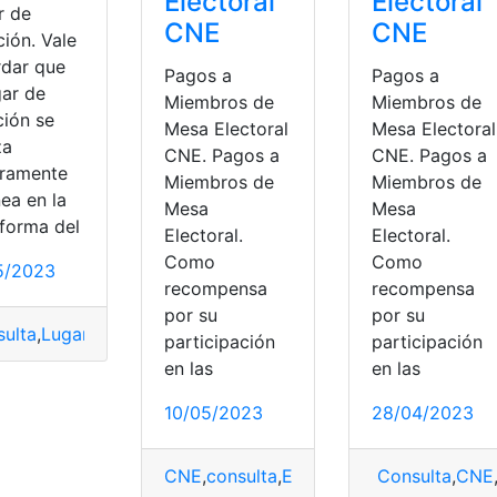
Electoral
Electoral
r de
CNE
CNE
ión. Vale
rdar que
Pagos a
Pagos a
gar de
Miembros de
Miembros de
ción se
Mesa Electoral
Mesa Electoral
za
CNE. Pagos a
CNE. Pagos a
gramente
Miembros de
Miembros de
nea en la
Mesa
Mesa
aforma del
Electoral.
Electoral.
Como
Como
5/2023
recompensa
recompensa
ar
,
elecciones
,
guatemala
,
votar
por su
por su
ulta
,
Lugar
,
Lugar de votación
,
Plataforma
,
votación
participación
participación
en las
en las
10/05/2023
28/04/2023
CNE
,
consulta
,
Ecuador
Consulta
,
CNE