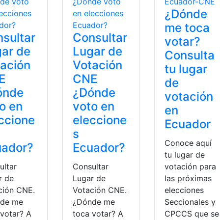
¿Dónde
me toca
sultar
Consultar
votar?
ar de
Lugar de
Consulta
ación
Votación
tu lugar
E
CNE
de
ónde
¿Dónde
votación
o en
voto en
en
ccione
eleccione
Ecuador
s
Conoce aquí
uador?
Ecuador?
tu lugar de
ultar
Consultar
votación para
r de
Lugar de
las próximas
ción CNE.
Votación CNE.
elecciones
de me
¿Dónde me
Seccionales y
 votar? A
toca votar? A
CPCCS que se