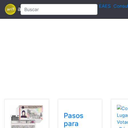
EAES
Consul
ari7
Pasos
para