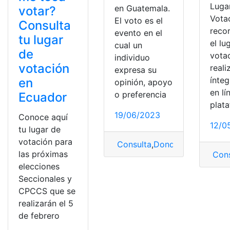
Luga
en Guatemala.
votar?
Votac
El voto es el
Consulta
reco
evento en el
tu lugar
el lu
cual un
de
vota
individuo
votación
reali
expresa su
ínte
en
opinión, apoyo
en lí
o preferencia
Ecuador
plat
19/06/2023
Conoce aquí
12/0
tu lugar de
votación para
Consulta
,
Donde me toca vot
las próximas
Cons
elecciones
Seccionales y
CPCCS que se
realizarán el 5
de febrero