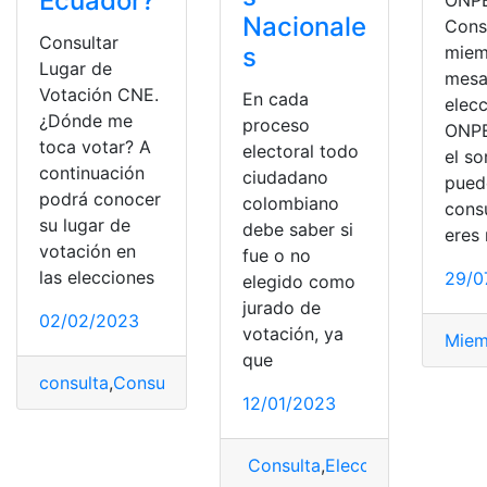
Ecuador?
Nacionale
Cons
Consultar
s
miem
Lugar de
mesa
Votación CNE.
En cada
elecc
¿Dónde me
proceso
ONPE
toca votar? A
electoral todo
el so
continuación
ciudadano
pued
podrá conocer
colombiano
consu
su lugar de
debe saber si
eres
votación en
fue o no
las elecciones
29/0
elegido como
jurado de
02/02/2023
votación, ya
Miem
que
consulta
,
Consultar lugar de votación Ecuador
,
Ecuado
12/01/2023
Consulta
,
Elecciones Naciona