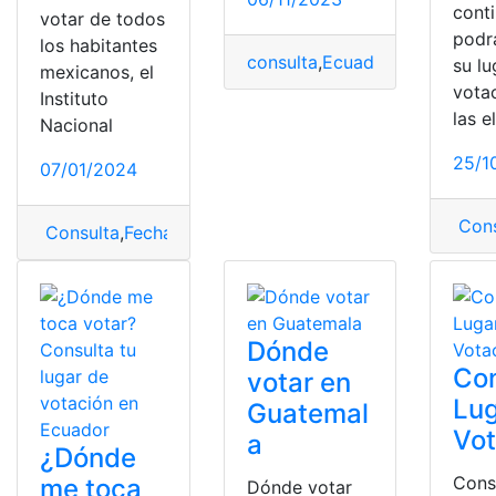
cont
votar de todos
podr
los habitantes
consulta
,
Ecuador
,
votaciones
su lu
mexicanos, el
vota
Instituto
las e
Nacional
25/1
07/01/2024
Cons
Consulta
,
Fecha
,
Fecha límite
,
INE
Dónde
Con
votar en
Lug
Guatemal
Vot
a
¿Dónde
Cons
me toca
Dónde votar