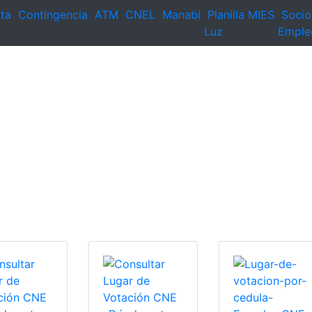
ta
Contingencia
ATM
CNEL
Manabí
Planilla
MIES
Socio
Luz
Emple