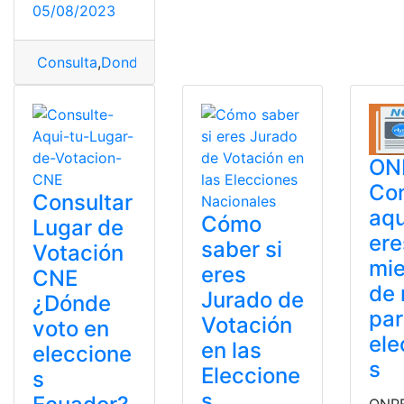
05/08/2023
Consulta
,
Donde me toca votar
,
Lugar
,
Lugar de votaci
ON
Con
Consultar
aqu
Cómo
Lugar de
ere
saber si
Votación
mi
eres
CNE
de
Jurado de
¿Dónde
par
Votación
voto en
ele
en las
eleccione
s
Eleccione
s
s
ONP