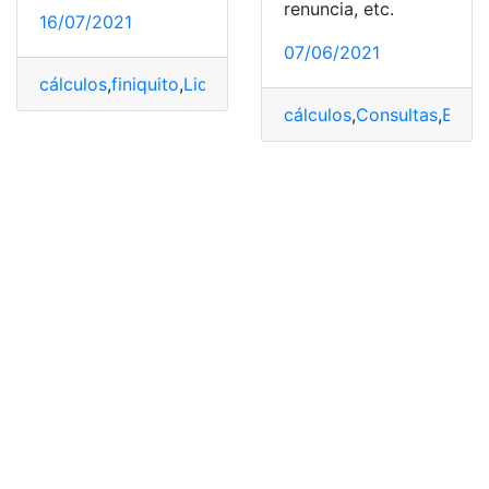
renuncia, etc.
16/07/2021
07/06/2021
cálculos
,
finiquito
,
Liquidación
,
Ministerio de trabajo
cálculos
,
Consultas
,
Empl