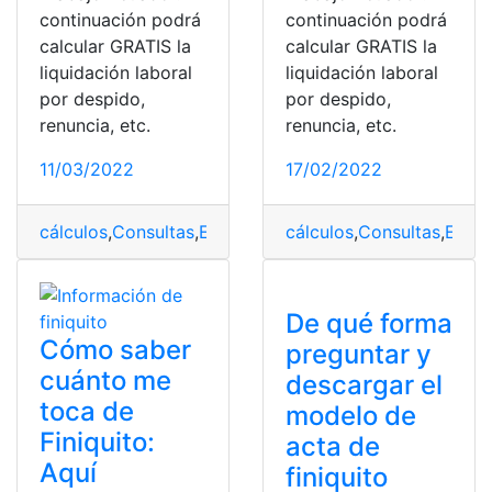
continuación podrá
continuación podrá
calcular GRATIS la
calcular GRATIS la
liquidación laboral
liquidación laboral
por despido,
por despido,
renuncia, etc.
renuncia, etc.
11/03/2022
17/02/2022
cálculos
,
Consultas
,
Empleado
,
cálculos
Empleo
,
Liquidación
,
Consultas
,
Empl
De qué forma
Cómo saber
preguntar y
cuánto me
descargar el
toca de
modelo de
Finiquito:
acta de
Aquí
finiquito