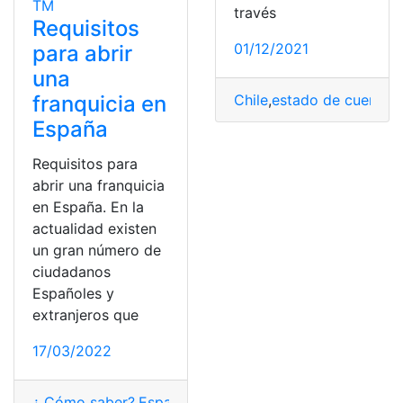
través
Requisitos
01/12/2021
para abrir
una
franquicia en
Chile
,
estado de cuenta
,
F
España
Requisitos para
abrir una franquicia
en España. En la
actualidad existen
un gran número de
ciudadanos
Españoles y
extranjeros que
17/03/2022
¿ Cómo saber?
,
España
,
franquicias
,
Procedimiento
,
requ