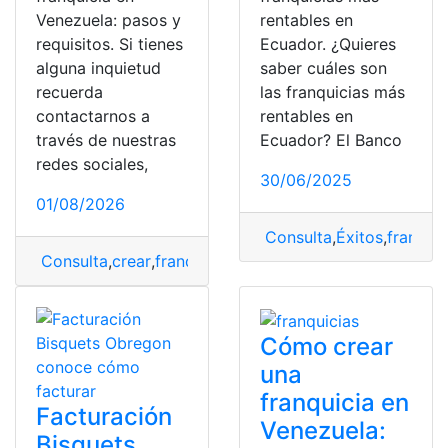
Venezuela: pasos y
rentables en
requisitos. Si tienes
Ecuador. ¿Quieres
alguna inquietud
saber cuáles son
recuerda
las franquicias más
contactarnos a
rentables en
través de nuestras
Ecuador? El Banco
redes sociales,
30/06/2025
01/08/2026
Consulta
,
Éxitos
,
franquic
Consulta
,
crear
,
franquicias
,
venezuela
Cómo crear
una
franquicia en
Facturación
Venezuela:
Bisquets