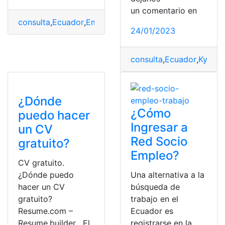
un comentario en
consulta
,
Ecuador
,
Empleo
,
Empleo ANT
,
Empleo en Ecu
24/01/2023
consulta
,
Ecuador
,
Kywi
,
t
¿Dónde
¿Cómo
puedo hacer
Ingresar a
un CV
Red Socio
gratuito?
Empleo?
CV gratuito.
¿Dónde puedo
Una alternativa a la
hacer un CV
búsqueda de
gratuito?
trabajo en el
Resume.com –
Ecuador es
Resume.builder . El.
registrarse en la