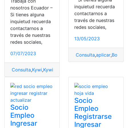
Trabaja con
inquietud recuerda
nosotros Ecuador –
contactarnos a
Si tienes alguna
través de nuestras
inquietud recuerda
redes sociales,
contactarnos a
través de nuestras
13/05/2023
redes sociales,
07/07/2023
Consulta
,
aplicar
,
Bolsa 
Consulta
,
Kywi
,
Kywi y MegaKywi
,
MegaKywi
,
trabaja co
Socio
Socio
Empleo
Empleo
Registrarse
Ingresar
Ingresar