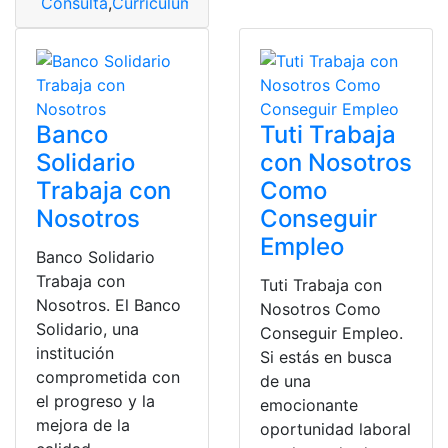
Consulta
,
Curriculum
,
Curriculum Vitae
,
Tiendas TUTI
,
tu
Banco
Tuti Trabaja
Solidario
con Nosotros
Trabaja con
Como
Nosotros
Conseguir
Empleo
Banco Solidario
Trabaja con
Tuti Trabaja con
Nosotros. El Banco
Nosotros Como
Solidario, una
Conseguir Empleo.
institución
Si estás en busca
comprometida con
de una
el progreso y la
emocionante
mejora de la
oportunidad laboral