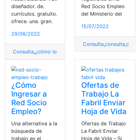
diseñador. de.
Red Socio Empleo
currículos. gratuito.
del Ministerio del
ofrece. una. gran.
15/07/2022
29/08/2022
Consulta
,
consulta
,
consu
Consulta
,
¿cómo lo hago?
,
gratis
,
hoja de vida
,
redactar
¿Cómo
Ofertas de
Ingresar a
Trabajo La
Red Socio
Fabril Enviar
Empleo?
Hoja de Vida
Una alternativa a la
Ofertas de Trabajo
búsqueda de
La Fabril Enviar
trabajo en el
Hoja de Vida – Si