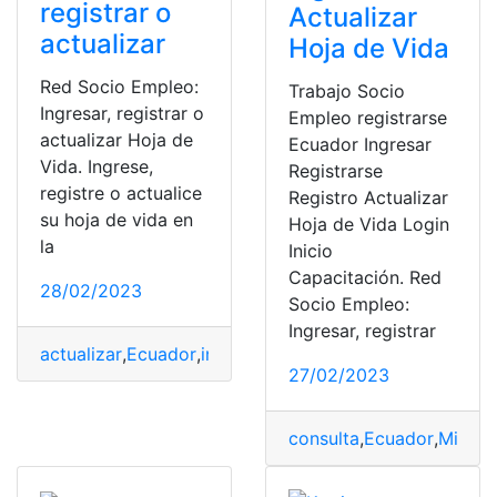
registrar o
Actualizar
actualizar
Hoja de Vida
Red Socio Empleo:
Trabajo Socio
Ingresar, registrar o
Empleo registrarse
actualizar Hoja de
Ecuador Ingresar
Vida. Ingrese,
Registrarse
registre o actualice
Registro Actualizar
su hoja de vida en
Hoja de Vida Login
la
Inicio
Capacitación. Red
28/02/2023
Socio Empleo:
Ingresar, registrar
actualizar
,
Ecuador
,
ingresar
,
Red Socio Empleo
,
registra
27/02/2023
consulta
,
Ecuador
,
Ministe