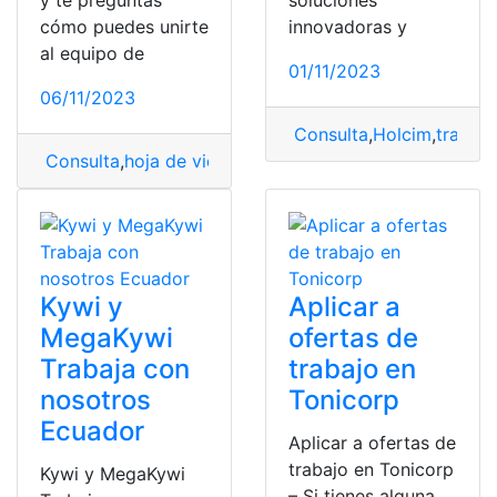
cómo puedes unirte
innovadoras y
al equipo de
01/11/2023
06/11/2023
Consulta
,
Holcim
,
trabaj
Consulta
,
hoja de vida
,
McDonald’s
,
trabaja con nosotr
Kywi y
Aplicar a
MegaKywi
ofertas de
Trabaja con
trabajo en
nosotros
Tonicorp
Ecuador
Aplicar a ofertas de
trabajo en Tonicorp
Kywi y MegaKywi
– Si tienes alguna