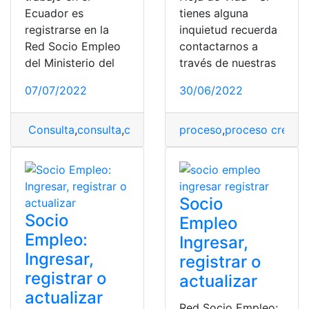
Ecuador es
tienes alguna
registrarse en la
inquietud recuerda
Red Socio Empleo
contactarnos a
del Ministerio del
través de nuestras
07/07/2022
30/06/2022
Consulta
,
consulta
,
consulta de causas
proceso
,
,
proceso creativ
Consulta de De
Socio
Socio
Empleo
Empleo:
Ingresar,
Ingresar,
registrar o
registrar o
actualizar
actualizar
Red Socio Empleo: