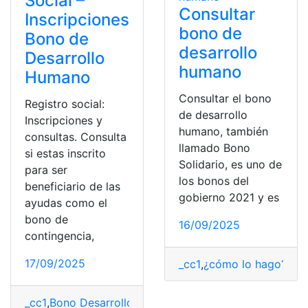
Social –
Consultar
Inscripciones
bono de
Bono de
desarrollo
Desarrollo
humano
Humano
Consultar el bono
Registro social:
de desarrollo
Inscripciones y
humano, también
consultas. Consulta
llamado Bono
si estas inscrito
Solidario, es uno de
para ser
los bonos del
beneficiario de las
gobierno 2021 y es
ayudas como el
bono de
16/09/2025
contingencia,
17/09/2025
_cc1
,
¿cómo lo hago?
,
Bo
_cc1
,
Bono Desarrollo Humano
,
Inscripciones
,
Registro
,
s