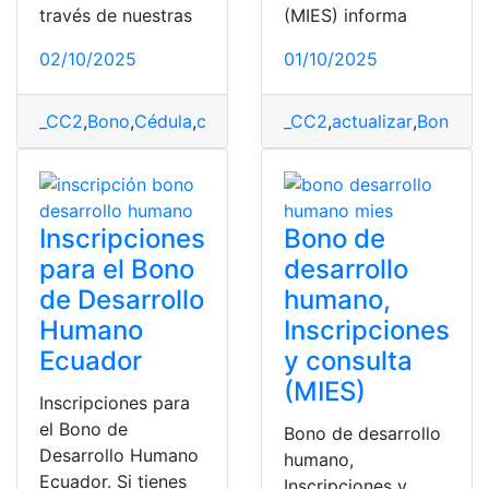
través de nuestras
(MIES) informa
02/10/2025
01/10/2025
_CC2
,
Bono
,
Cédula
,
consultar
,
desarrollo
_CC2
,
actualizar
,
Ecuador
,
Bono
,
Huma
,
Bo
Inscripciones
Bono de
para el Bono
desarrollo
de Desarrollo
humano,
Humano
Inscripciones
Ecuador
y consulta
(MIES)
Inscripciones para
el Bono de
Bono de desarrollo
Desarrollo Humano
humano,
Ecuador. Si tienes
Inscripciones y