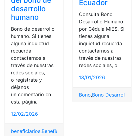
del bono de
Ecuador
desarrollo
Consulta Bono
humano
Desarrollo Humano
Bono de desarrollo
por Cédula MIES. Si
humano. Si tienes
tienes alguna
alguna inquietud
inquietud recuerda
recuerda
contactarnos a
contactarnos a
través de nuestras
través de nuestras
redes sociales, o
redes sociales,
13/01/2026
o regístrate y
déjanos
un comentario en
Bono
,
Bono Desarrollo 
esta página
12/02/2026
beneficiarios
,
Beneficios
,
Bono de Desarrollo Humano
,
B