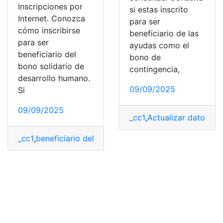
Inscripciones por
si estas inscrito
Internet. Conozca
para ser
cómo inscribirse
beneficiario de las
para ser
ayudas como el
beneficiario del
bono de
bono solidario de
contingencia,
desarrollo humano.
09/09/2025
Si
09/09/2025
_cc1
,
Actualizar datos
,
Bo
_cc1
,
beneficiario del bono
,
Bono
,
Bono alivio al desemp