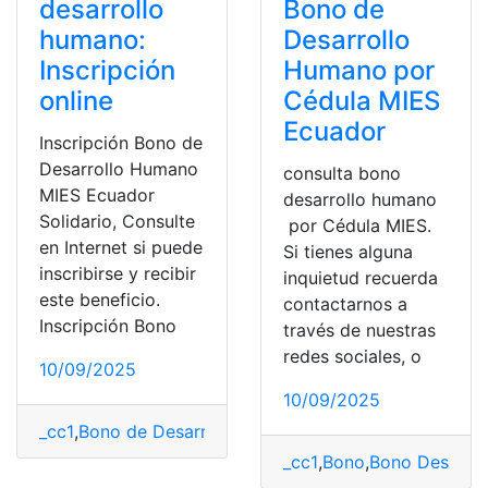
desarrollo
Bono de
humano:
Desarrollo
Inscripción
Humano por
online
Cédula MIES
Ecuador
Inscripción Bono de
Desarrollo Humano
consulta bono
MIES Ecuador
desarrollo humano
Solidario, Consulte
por Cédula MIES.
en Internet si puede
Si tienes alguna
inscribirse y recibir
inquietud recuerda
este beneficio.
contactarnos a
Inscripción Bono
través de nuestras
redes sociales, o
10/09/2025
10/09/2025
_cc1
,
Bono de Desarrollo Humano
,
consulta
,
Ecuador
,
He
_cc1
,
Bono
,
Bono Desarro