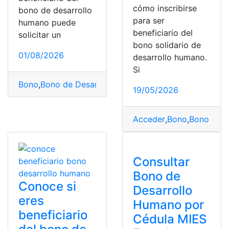
cómo inscribirse
bono de desarrollo
para ser
humano puede
beneficiario del
solicitar un
bono solidario de
01/08/2026
desarrollo humano.
Si
Bono
,
Bono de Desarrollo Humano
,
mies
,
Préstamo
,
Requ
19/05/2026
Acceder
,
Bono
,
Bono Desa
Consultar
Bono de
Conoce si
Desarrollo
eres
Humano por
beneficiario
Cédula MIES