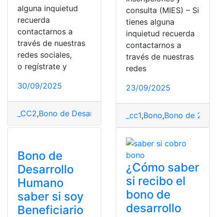
alguna inquietud
consulta (MIES) – Si
recuerda
tienes alguna
contactarnos a
inquietud recuerda
través de nuestras
contactarnos a
redes sociales,
través de nuestras
o regístrate y
redes
30/09/2025
23/09/2025
_CC2
,
Bono de Desarrollo Humano
,
Ecuador
,
Inscripcio
_cc1
,
Bono
,
Bono de 240 d
Bono de
¿Cómo saber
Desarrollo
si recibo el
Humano
bono de
saber si soy
desarrollo
Beneficiario