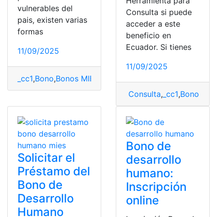
Herramienta para
vulnerables del
Consulta si puede
pais, existen varias
acceder a este
formas
beneficio en
Ecuador. Si tienes
11/09/2025
11/09/2025
_cc1
,
Bono
,
Bonos MIES
,
consulta
,
Consultas
,
mies
Consulta
,
_cc1
,
Bono de 
Bono de
Solicitar el
desarrollo
Préstamo del
humano:
Bono de
Inscripción
Desarrollo
online
Humano