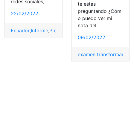
redes sociales,
te estas
preguntando ¿Cóm
22/02/2022
o puedo ver mi
nota del
Ecuador
,
Informe
,
Precios
,
SRI
,
transferencia
09/02/2022
examen transformar
,
Min