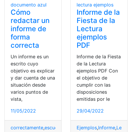
Cómo
Informe de la
redactar un
Fiesta de la
informe de
Lectura
forma
ejemplos
correcta
PDF
Un informe es un
Informe de la Fiesta
escrito cuyo
de la Lectura
objetivo es explicar
ejemplos PDF Con
y dar cuenta de una
el objetivo de
situación desde
cumplir con las
varios puntos de
disposiciones
vista,
emitidas por le
11/05/2022
29/04/2022
correctamente
,
escuelas de formación
Ejemplos
,
explicación
,
Informe
,
Lectur
,
form