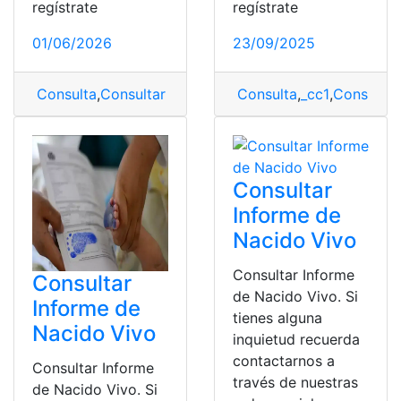
regístrate
regístrate
01/06/2026
23/09/2025
Consulta
,
Consultar Informe de Nacido Vivo
Consulta
,
_cc1
,
,
Consultar
Informe
,
I
Consultar
Informe de
Nacido Vivo
Consultar Informe
Consultar
de Nacido Vivo. Si
Informe de
tienes alguna
Nacido Vivo
inquietud recuerda
contactarnos a
Consultar Informe
través de nuestras
de Nacido Vivo. Si