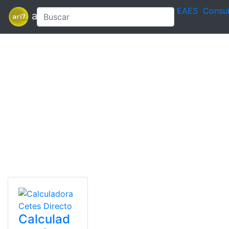
EAES
Consul
ari7
Calculad