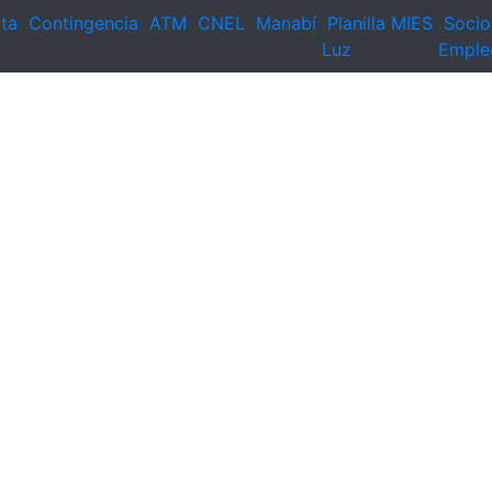
ta
Contingencia
ATM
CNEL
Manabí
Planilla
MIES
Socio
Luz
Emple