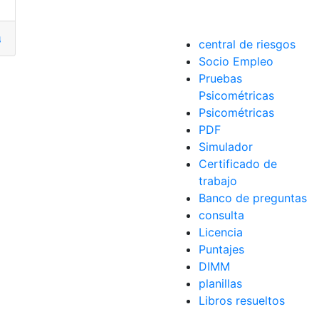
lta Online
,
proceso
,
Registro Federal de Contribuyentes
,
Requ
central de riesgos
Socio Empleo
entes
,
Requisitos
Pruebas
tro Federal de Contribuyentes
,
Requisitos
Psicométricas
Psicométricas
PDF
Simulador
Certificado de
trabajo
Banco de preguntas
consulta
Licencia
Puntajes
DIMM
planillas
Libros resueltos