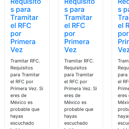
Requisito
Requisito
Req
s para
s para
s p
Tramitar
Tramitar
Tra
el RFC
el RFC
el 
por
por
por
Primera
Primera
Pri
Vez
Vez
Ve
Tramitar RFC.
Tramitar RFC.
Tram
Requisitos
Requisitos
Requ
para Tramitar
para Tramitar
para
el RFC por
el RFC por
el R
Primera Vez. Si
Primera Vez. Si
Prime
eres de
eres de
eres
México es
México es
Méxi
probable que
probable que
prob
hayas
hayas
haya
escuchado
escuchado
escu