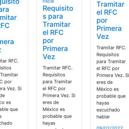
uisito
Tramitar
Requisito
ara
el RFC
s para
mitar
por
Tramitar
RFC
Primera
el RFC
Vez
por
mera
Primera
Tramitar RFC.
z
Requisitos
Vez
itar RFC.
para Tramitar
isitos
Tramitar RFC.
el RFC por
 Tramitar
Requisitos
Primera Vez. S
FC por
para Tramitar
eres de
ra Vez. Si
el RFC por
México es
 de
Primera Vez. Si
probable que
co es
eres de
hayas
able que
México es
escuchado
s
probable que
hablar
chado
hayas
09/02/2022