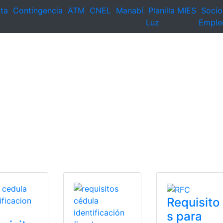
ta
Contingencia
ATM
CNEL
Manabí
Planilla
MIES
Socio
Luz
Emple
Requisito
s para