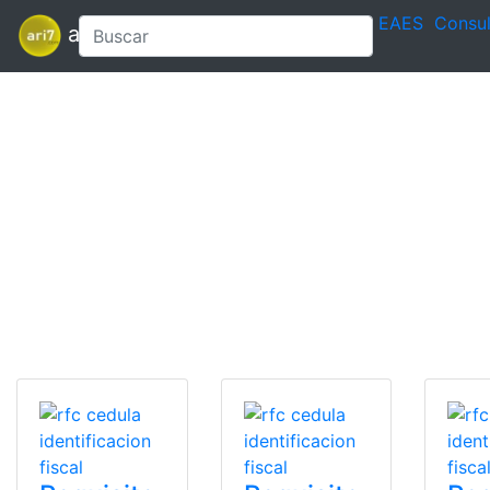
EAES
Consul
ari7