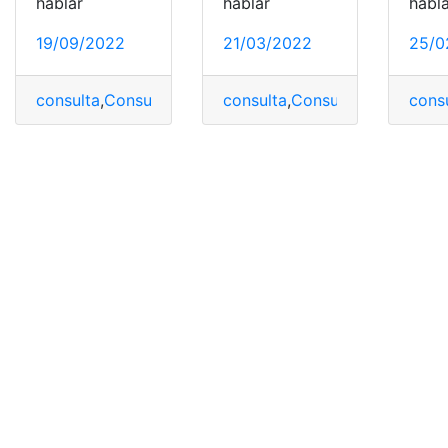
hablar
hablar
habl
19/09/2022
21/03/2022
25/0
consulta
,
Consulta Online
consulta
,
proceso
,
,
Consulta Online
Registro Federal de
cons
,
pro