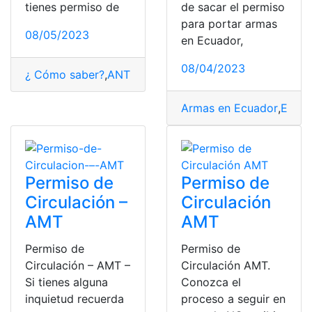
tienes permiso de
de sacar el permiso
para portar armas
08/05/2023
en Ecuador,
08/04/2023
¿ Cómo saber?
,
ANT
,
Consultas
,
Ecuador
,
Polarizados
Armas en Ecuador
,
Ecuad
Permiso de
Permiso de
Circulación –
Circulación
AMT
AMT
Permiso de
Permiso de
Circulación – AMT –
Circulación AMT.
Si tienes alguna
Conozca el
inquietud recuerda
proceso a seguir en