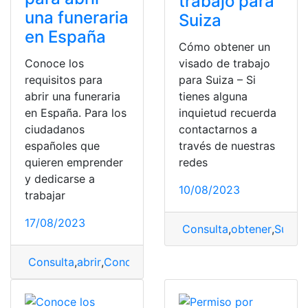
trabajo para
una funeraria
Suiza
en España
Cómo obtener un
Conoce los
visado de trabajo
requisitos para
para Suiza – Si
abrir una funeraria
tienes alguna
en España. Para los
inquietud recuerda
ciudadanos
contactarnos a
españoles que
través de nuestras
quieren emprender
redes
y dedicarse a
10/08/2023
trabajar
17/08/2023
Consulta
,
obtener
,
Suiza
,
Consulta
,
abrir
,
Conocer
,
España
,
Funeraria
,
Pasos y requ