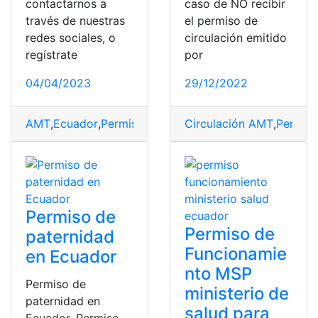
contactarnos a
caso de NO recibir
través de nuestras
el permiso de
redes sociales, o
circulación emitido
regístrate
por
04/04/2023
29/12/2022
AMT
,
Ecuador
,
Permiso de Circulación AMT
Circulación AMT
,
Proceso A
,
Permiso
Permiso de
Permiso de
paternidad
Funcionamie
en Ecuador
nto MSP
Permiso de
ministerio de
paternidad en
salud para