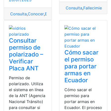
Consulta
,
Fallecimiento
,
F
Consulta
,
Conocer
,
Ecuador
,
Farmacia
,
Pasos y requisit
Consultar
permiso de
Cómo sacar
polarizado –
el permiso
Verificar
para portar
Placa ANT
armas en
Permiso de
Ecuador
polarizado. Utiliza
el sistema en línea
Cómo sacar el
de la ANT (Agencia
permiso para
Nacional Tránsito)
portar armas en
para consultar si
Ecuador. El proceso