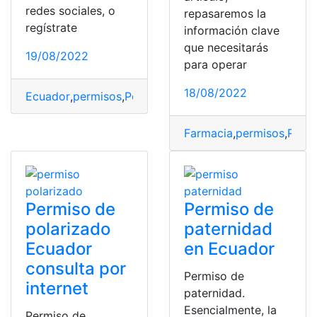
redes sociales, o
repasaremos la
regístrate
información clave
que necesitarás
19/08/2022
para operar
18/08/2022
Ecuador
,
permisos
,
Polarizados
,
Requisitos
,
Vidrios
Farmacia
,
permisos
,
Requi
Permiso de
Permiso de
polarizado
paternidad
Ecuador
en Ecuador
consulta por
Permiso de
internet
paternidad.
Esencialmente, la
Permiso de