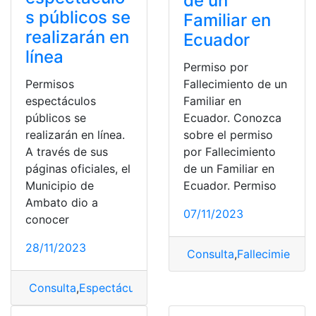
de un
s públicos se
Familiar en
realizarán en
Ecuador
línea
Permiso por
Permisos
Fallecimiento de un
espectáculos
Familiar en
públicos se
Ecuador. Conozca
realizarán en línea.
sobre el permiso
A través de sus
por Fallecimiento
páginas oficiales, el
de un Familiar en
Municipio de
Ecuador. Permiso
Ambato dio a
07/11/2023
conocer
28/11/2023
Consulta
,
Fallecimiento
,
F
Consulta
,
Espectáculo
,
Espectáculos públicos
,
permiso