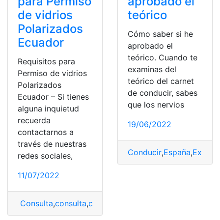
para Permiso
aprobado el
de vidrios
teórico
Polarizados
Cómo saber si he
Ecuador
aprobado el
teórico. Cuando te
Requisitos para
examinas del
Permiso de vidrios
teórico del carnet
Polarizados
de conducir, sabes
Ecuador – Si tienes
que los nervios
alguna inquietud
recuerda
19/06/2022
contactarnos a
través de nuestras
Conducir
,
España
,
Exame
redes sociales,
11/07/2022
Consulta
,
consulta
,
consulta de causas
,
Consulta de De