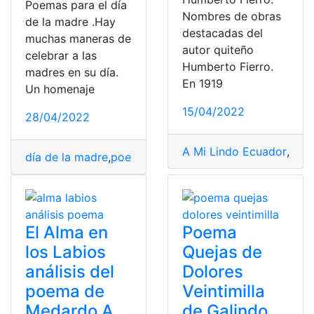
Poemas para el día
Nombres de obras
de la madre .Hay
destacadas del
muchas maneras de
autor quiteño
celebrar a las
Humberto Fierro.
madres en su día.
En 1919
Un homenaje
15/04/2022
28/04/2022
A Mi Lindo Ecuador
,
Cons
día de la madre
,
poema para niños
,
poemas cortos
,
poe
El Alma en
Poema
los Labios
Quejas de
análisis del
Dolores
poema de
Veintimilla
Medardo A.
de Galindo