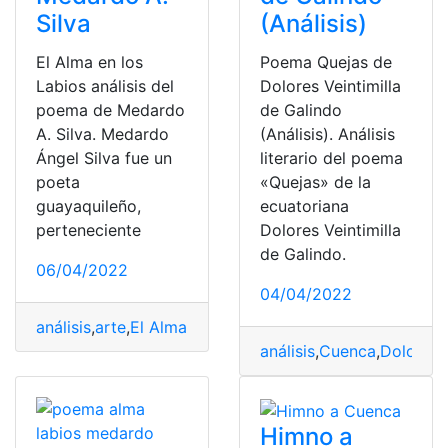
Silva
(Análisis)
El Alma en los
Poema Quejas de
Labios análisis del
Dolores Veintimilla
poema de Medardo
de Galindo
A. Silva. Medardo
(Análisis). Análisis
Ángel Silva fue un
literario del poema
poeta
«Quejas» de la
guayaquileño,
ecuatoriana
perteneciente
Dolores Veintimilla
de Galindo.
06/04/2022
04/04/2022
análisis
,
arte
,
El Alma en los Labios
,
poema
,
poeta
análisis
,
Cuenca
,
Dolores V
Himno a