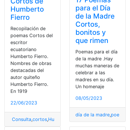
Cortos de
para el Día
Humberto
de la Madre
Fierro
Cortos,
Recopilación de
bonitos y
poemas Cortos del
que rimen
escritor
ecuatoriano
Poemas para el día
Humberto Fierro.
de la madre .Hay
Nombres de obras
muchas maneras de
destacadas del
celebrar a las
autor quiteño
madres en su día.
Humberto Fierro.
Un homenaje
En 1919
08/05/2023
22/06/2023
día de la madre
,
poema p
Consulta
,
cortos
,
Humberto Fierro
,
poemas
,
poemas co