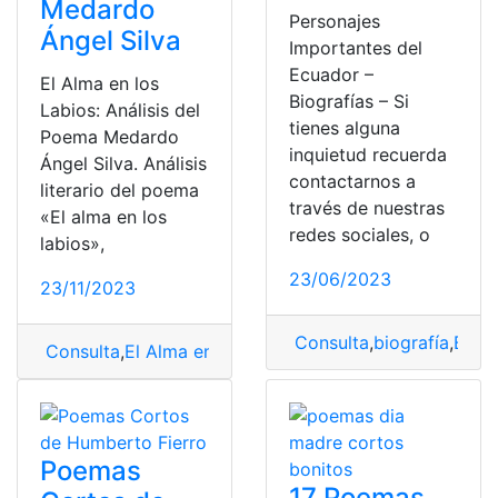
Medardo
Personajes
Ángel Silva
Importantes del
Ecuador –
El Alma en los
Biografías – Si
Labios: Análisis del
tienes alguna
Poema Medardo
inquietud recuerda
Ángel Silva. Análisis
contactarnos a
literario del poema
través de nuestras
«El alma en los
redes sociales, o
labios»,
23/06/2023
23/11/2023
Consulta
,
biografía
,
Biog
Consulta
,
El Alma en los Labios
,
Medardo Ángel Silva
,
Poemas
17 Poemas