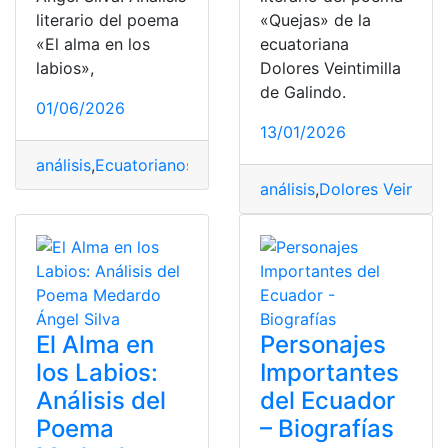
literario del poema
«Quejas» de la
«El alma en los
ecuatoriana
labios»,
Dolores Veintimilla
de Galindo.
01/06/2026
13/01/2026
análisis
,
Ecuatorianos
,
literario
,
Medardo Ángel Silva
,
po
análisis
,
Dolores Veintimil
El Alma en
Personajes
los Labios:
Importantes
Análisis del
del Ecuador
Poema
– Biografías