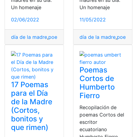
madres en su día.
madres en su día.
Un homenaje
Un homenaje
02/06/2022
11/05/2022
día de la madre
,
poema para niños
día de la madre
,
poemas cortos
,
poema p
,
poe
Poemas
Cortos de
17 Poemas
Humberto
para el Día
Fierro
de la Madre
Recopilación de
(Cortos,
poemas Cortos del
bonitos y
escritor
que rimen)
ecuatoriano
Humberto Fierro.