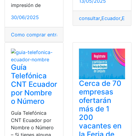
13/05/2025
impresión de
30/06/2025
consultar
,
Ecuador
,
EPMA
Como comprar entradas en Ticketshow
,
Cómo se factu
Guía
Telefónica
Cerca de 70
CNT Ecuador
empresas
por Nombre
ofertarán
o Número
más de 1
Guía Telefónica
200
CNT Ecuador por
vacantes en
Nombre o Número
la Feria de
– Si tienes alguna