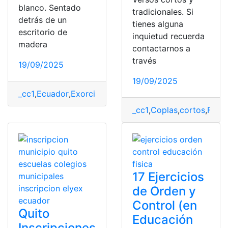
blanco. Sentado
tradicionales. Si
detrás de un
tienes alguna
escritorio de
inquietud recuerda
madera
contactarnos a
través
19/09/2025
19/09/2025
_cc1
,
Ecuador
,
Exorcista
,
José
,
José Alberto
,
oficial
,
Quito
_cc1
,
Coplas
,
cortos
,
Fecha
17 Ejercicios
de Orden y
Control (en
Quito
Educación
Inscripciones