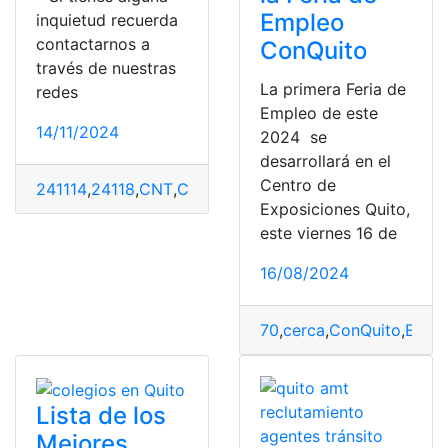
Empleo
inquietud recuerda
contactarnos a
ConQuito
través de nuestras
La primera Feria de
redes
Empleo de este
14/11/2024
2024 se
desarrollará en el
Centro de
241114
,
24118
,
CNT
,
Consultas
,
Ecuador
,
guía telefónica
Exposiciones Quito,
este viernes 16 de
16/08/2024
70
,
cerca
,
ConQuito
,
Empl
Lista de los
Mejores