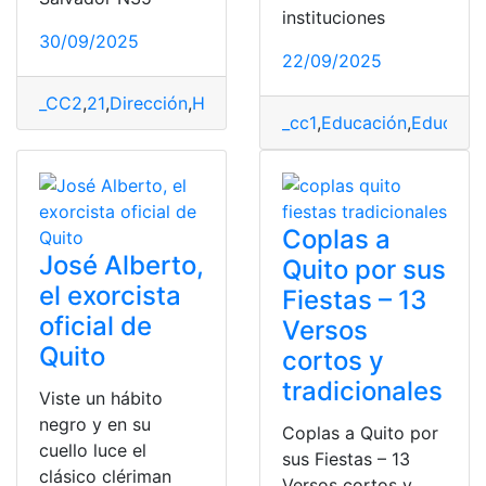
instituciones
30/09/2025
22/09/2025
_CC2
,
21
,
Dirección
,
Horarios
,
notaría
,
Quito
,
Teléfonos
_cc1
,
Educación
,
EducarE
Coplas a
José Alberto,
Quito por sus
el exorcista
Fiestas – 13
oficial de
Versos
Quito
cortos y
tradicionales
Viste un hábito
negro y en su
Coplas a Quito por
cuello luce el
sus Fiestas – 13
clásico clériman
Versos cortos y