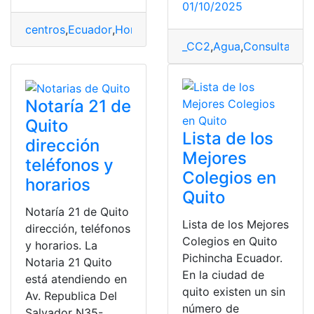
01/10/2025
centros
,
Ecuador
,
Horarios
,
Quito
,
Salud
,
sector
,
top2
_CC2
,
Agua
,
Consultas
,
EP
Notaría 21 de
Quito
Lista de los
dirección
Mejores
teléfonos y
Colegios en
horarios
Quito
Notaría 21 de Quito
Lista de los Mejores
dirección, teléfonos
Colegios en Quito
y horarios. La
Pichincha Ecuador.
Notaria 21 Quito
En la ciudad de
está atendiendo en
quito existen un sin
Av. Republica Del
número de
Salvador N35-