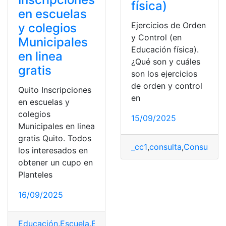
física)
en escuelas
Ejercicios de Orden
y colegios
y Control (en
Municipales
Educación física).
en linea
¿Qué son y cuáles
gratis
son los ejercicios
de orden y control
Quito Inscripciones
en
en escuelas y
colegios
15/09/2025
Municipales en linea
gratis Quito. Todos
_cc1
,
consulta
,
Consulta O
los interesados en
obtener un cupo en
Planteles
16/09/2025
Educación
,
Escuela
,
Escuelas municipales
,
Herramientas