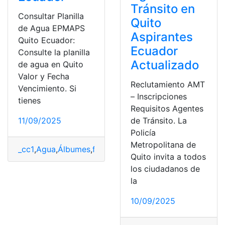
Tránsito en
Consultar Planilla
Quito
de Agua EPMAPS
Aspirantes
Quito Ecuador:
Ecuador
Consulte la planilla
Actualizado
de agua en Quito
Valor y Fecha
Reclutamiento AMT
Vencimiento. Si
– Inscripciones
tienes
Requisitos Agentes
11/09/2025
de Tránsito. La
Policía
Metropolitana de
_cc1
,
Agua
,
Álbumes
,
factura
,
Herramientas Ecuador
,
plan
Quito invita a todos
los ciudadanos de
la
10/09/2025