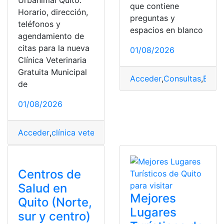
Urbanimal Quito.
que contiene
Horario, dirección,
preguntas y
teléfonos y
espacios en blanco
agendamiento de
citas para la nueva
01/08/2026
Clínica Veterinaria
Gratuita Municipal
Acceder
,
Consultas
,
Ecua
de
01/08/2026
Acceder
,
clínica veterinaria
,
Consultas
,
Ecuador
,
municip
Centros de
Salud en
Mejores
Quito (Norte,
Lugares
sur y centro)