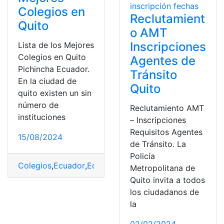
Colegios en
Reclutamient
Quito
o AMT
Inscripciones
Lista de los Mejores
Colegios en Quito
Agentes de
Pichincha Ecuador.
Tránsito
En la ciudad de
Quito
quito existen un sin
número de
Reclutamiento AMT
instituciones
– Inscripciones
Requisitos Agentes
15/08/2024
de Tránsito. La
Policía
Colegios
,
Ecuador
,
Educación
,
EducarEcuador
,
exp1
,
Her
Metropolitana de
Quito invita a todos
los ciudadanos de
la
02/02/2024