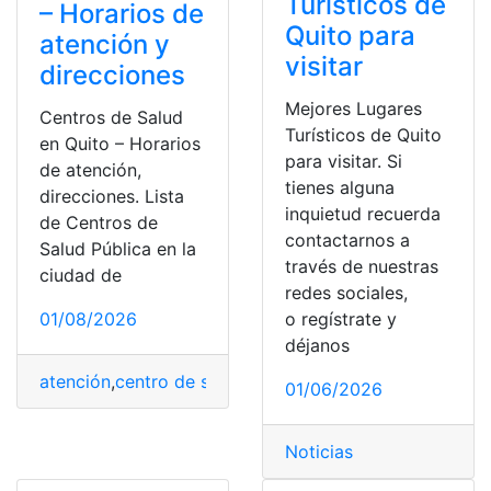
Turísticos de
– Horarios de
Quito para
atención y
visitar
direcciones
Mejores Lugares
Centros de Salud
Turísticos de Quito
en Quito – Horarios
para visitar. Si
de atención,
tienes alguna
direcciones. Lista
inquietud recuerda
de Centros de
contactarnos a
Salud Pública en la
través de nuestras
ciudad de
redes sociales,
01/08/2026
o regístrate y
déjanos
atención
,
centro de salud
,
Consultas
,
direcciones
,
Ecuad
01/06/2026
Noticias