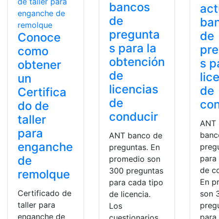
bancos
act
de
ba
pregunta
de
Conoce
s para la
pr
como
obtención
s p
obtener
de
lic
un
licencias
de
Certifica
de
con
do de
conducir
taller
ANT 
para
banc
ANT banco de
enganche
preg
preguntas. En
de
para 
promedio son
de c
300 preguntas
remolque
En p
para cada tipo
Certificado de
son 
de licencia.
taller para
preg
Los
enganche de
para
cuestionarios