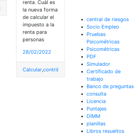
renta. Cuál es
RISGA
a
,
inspección
,
inspección tecnica
,
Inspección Técnica de Vehí
la nueva forma
de calcular el
central de riesgos
impuesto a la
Socio Empleo
renta para
Pruebas
personas
Psicométricas
Psicométricas
28/02/2022
PDF
Simulador
Calcular
,
contribuyente
,
guía tributaria
,
impuesto a 
Certificado de
trabajo
Banco de preguntas
consulta
Licencia
Puntajes
DIMM
planillas
Libros resueltos