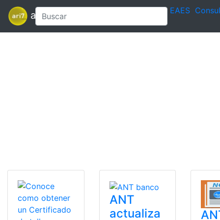
EAES
Consul
ari7
ANT
actualiza
AN