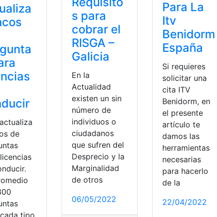
Requisito
Para La
ualiza
s para
Itv
ncos
cobrar el
Benidorm
RISGA –
España
egunta
Galicia
ara
Si requieres
encias
En la
solicitar una
Actualidad
cita ITV
existen un sin
Benidorm, en
ducir
número de
el presente
individuos o
actualiza
artículo te
ciudadanos
os de
damos las
que sufren del
untas
herramientas
Desprecio y la
licencias
necesarias
Marginalidad
onducir.
para hacerlo
de otros
romedio
de la
300
06/05/2022
22/04/2022
untas
 cada tipo