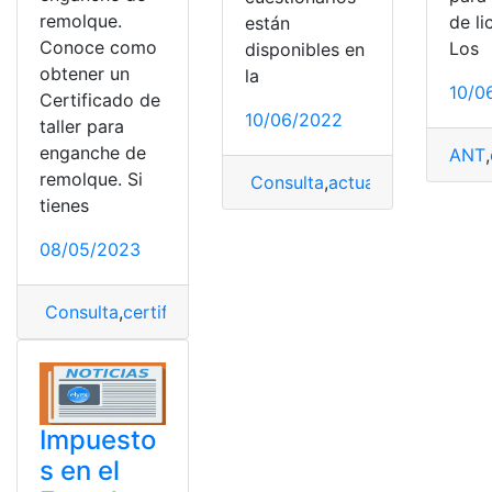
remolque.
de li
están
Conoce como
Los
disponibles en
obtener un
la
10/0
Certificado de
10/06/2022
taller para
enganche de
ANT
,
remolque. Si
Consulta
,
actualizaciones
,
AN
tienes
08/05/2023
Consulta
,
certificado
,
Enganche
,
Ingreso
,
obtener
,
Remol
Impuesto
s en el