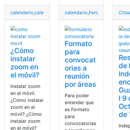
calendario
,
calendario de eventos
calendario
,
Feriados
,
Feriados
,
Noticias
,
Noticias
Cita
,
pu
,
Formato
¿Cómo
para
Re
instalar
convocat
de 
zoom en
orias a
In
el móvil?
reunión
enc
por áreas
Instalar zoom
Gu
en el móvil.
Para poder
l 9
¿Cómo instalar
entender que
Oc
zoom en el
es Formato
de
móvil? ¿Cómo
para
instalar zoom
convocatorias
Inde
en el móvil?