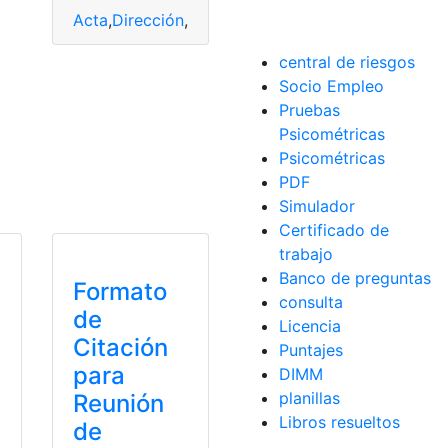
Acta
,
Dirección
,
información
,
redactar
,
Reunión
central de riesgos
Socio Empleo
Pruebas
Psicométricas
Psicométricas
PDF
Simulador
Certificado de
trabajo
Banco de preguntas
Formato
consulta
de
Licencia
Citación
Puntajes
para
DIMM
planillas
Reunión
Libros resueltos
de