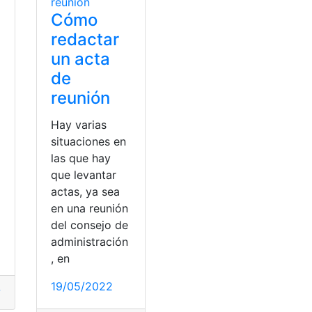
Cómo
redactar
un acta
de
reunión
Hay varias
situaciones en
las que hay
que levantar
actas, ya sea
en una reunión
del consejo de
administración
, en
19/05/2022
?
,
acta de reunión
,
Modelos
,
redactar
,
tips