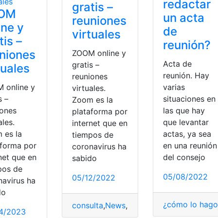
redactar
gratis –
OM
un acta
reuniones
ine y
de
virtuales
tis –
reunión?
niones
ZOOM online y
Acta de
gratis –
tuales
reunión. Hay
reuniones
 online y
varias
virtuales.
s –
situaciones en
Zoom es la
iones
las que hay
plataforma por
ales.
que levantar
internet que en
 es la
actas, ya sea
tiempos de
aforma por
en una reunión
coronavirus ha
net que en
del consejo
sabido
pos de
05/08/2022
05/12/2022
navirus ha
do
¿cómo lo hago
consulta
,
News
,
Reunión
4/2023