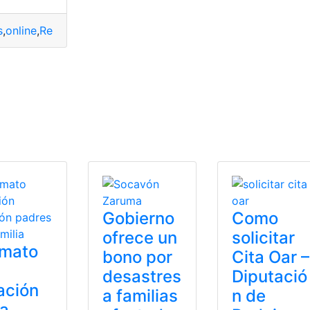
s
,
online
,
Reuniones
,
Virtuales
,
Zoom
dres de familia
sentantes
,
PDF
,
Reunión
,
Word
Gobierno
Como
ofrece un
solicitar
rmato
bono por
Cita Oar –
desastres
Diputació
ación
a familias
n de
ra