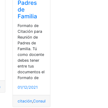
Padres
de
Familia
Formato de
Citación para
Reunión de
Padres de
Familia. Tú
como docente
debes tener
entre tus
documentos el
Formato de
a
,
Citas
,
Noticias
,
requerimientos
,
Requisitos
,
solicitar
,
solicitud
,
01/12/2021
citación
,
Consultas
,
Ecuador
,
Educación
,
Ministerio