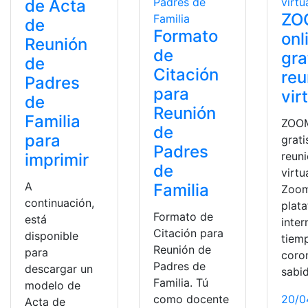
de Acta
ZO
de
Formato
onl
Reunión
de
gra
de
Citación
reu
Padres
para
vir
de
Reunión
Familia
ZOOM
de
para
grati
Padres
reun
imprimir
de
virtu
A
Familia
Zoom
continuación,
plat
Formato de
está
inter
Citación para
disponible
tiem
Reunión de
para
coro
Padres de
descargar un
sabi
Familia. Tú
modelo de
como docente
20/0
Acta de