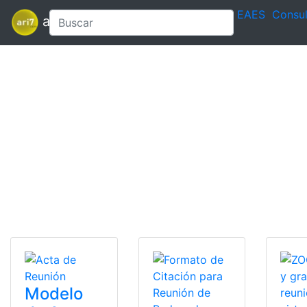
EAES
Consul
ari7
Modelo