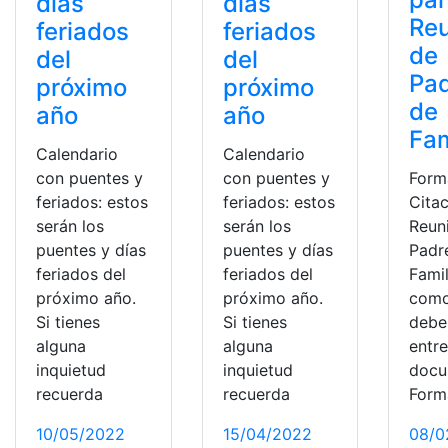
días
días
Re
feriados
feriados
de
del
del
Pa
próximo
próximo
de
año
año
Fam
Calendario
Calendario
con puentes y
con puentes y
Form
feriados: estos
feriados: estos
Cita
serán los
serán los
Reun
puentes y días
puentes y días
Padr
feriados del
feriados del
Famil
próximo año.
próximo año.
como
Si tienes
Si tienes
debe
alguna
alguna
entre
inquietud
inquietud
docu
recuerda
recuerda
Form
10/05/2022
15/04/2022
08/0