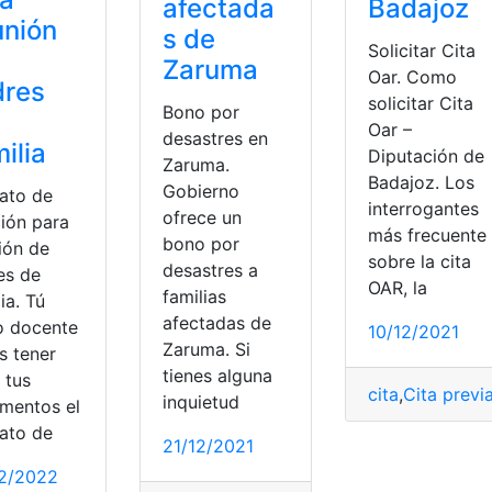
afectada
Badajoz
unión
s de
Solicitar Cita
Zaruma
Oar. Como
dres
solicitar Cita
Bono por
Oar –
desastres en
ilia
Diputación de
Zaruma.
Badajoz. Los
Gobierno
ato de
interrogantes
ofrece un
ción para
más frecuente
bono por
ión de
sobre la cita
desastres a
es de
OAR, la
familias
ia. Tú
afectadas de
 docente
10/12/2021
Zaruma. Si
s tener
tienes alguna
 tus
cita
,
Cita previ
inquietud
mentos el
ato de
21/12/2021
2/2022