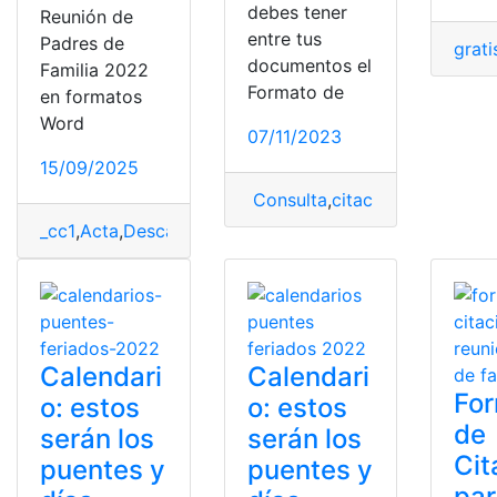
debes tener
Reunión de
entre tus
Padres de
grati
documentos el
Familia 2022
Formato de
en formatos
Word
07/11/2023
15/09/2025
Consulta
,
citación
,
Formato
,
pa
_cc1
,
Acta
,
Descargar
,
padres de familia
,
Padres o repre
Calendari
Calendari
Fo
o: estos
o: estos
de
serán los
serán los
Cit
puentes y
puentes y
pa