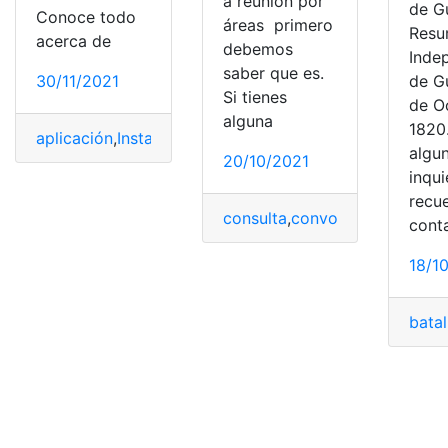
a reunión por
de G
Conoce todo
áreas primero
Resu
acerca de
debemos
Inde
saber que es.
30/11/2021
de G
Si tienes
de O
alguna
1820.
aplicación
,
Instalar
,
móvil
,
programas
,
Zoom
algu
20/10/2021
inqu
recu
consulta
,
convocatoria
,
Ecuad
cont
18/1
batal