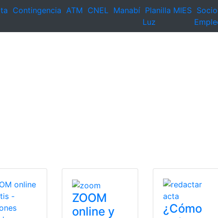
ta
Contingencia
ATM
CNEL
Manabí
Planilla
MIES
Socio
Luz
Emple
ZOOM
¿Cómo
online y