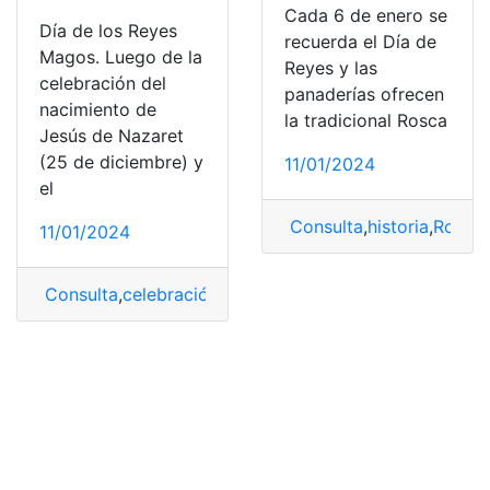
Cada 6 de enero se
Día de los Reyes
recuerda el Día de
Magos. Luego de la
Reyes y las
celebración del
panaderías ofrecen
nacimiento de
la tradicional Rosca
Jesús de Nazaret
(25 de diciembre) y
11/01/2024
el
Consulta
,
historia
,
Rosca 
11/01/2024
Consulta
,
celebración
,
Festividad
,
Reyes Magos