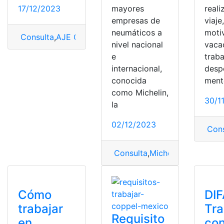
17/12/2023
mayores
reali
empresas de
viaje
neumáticos a
moti
Consulta
,
AJE Group
,
mercado
,
trabajar
nivel nacional
vaca
e
traba
internacional,
despe
conocida
ment
como Michelin,
30/1
la
02/12/2023
Cons
Consulta
,
Michelin
,
Requisitos
,
Cómo
DI
trabajar
Tra
Requisito
en
co