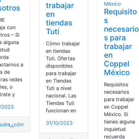
trabajar
sotros
Requisito
en
s
RE
tiendas
aja con
necesario
Tuti
tros – Si
s para
s alguna
Cómo trabajar
trabajar
ietud
en tiendas
en
erda
Tuti. Ofertas
Coppel
actarnos a
disponibles
México
és de
para trabajar
tras redes
en Tiendas
Requisitos
les, o
Tuti a nivel
necesarios
trate y
nacional. Las
para trabajar
Tiendas Tuti
1/2023
en Coppel
funcionan en
México. Si
tienes alguna
31/10/2023
ulta
,
¿cómo lo hago?
,
DIFARE
inquietud
recuerda