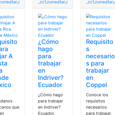
trabajar
consultar
,
datos
,
Ministerio de trabajo
_cc1
,
consultar
,
datos
,
Plataforma
,
Ministerio de traba
_cc1
,
trabajar
,
consultar
,
uisito
¿Cómo
Requisito
ara
hago
s
jar A
para
necesario
sta
trabajar
s para
a
en
trabajar
sde
Indriver?
en
xico
Ecuador
Coppel
¿Cómo hago
Conoce los
adanos
para trabajar
requisitos
canos que
en Indriver?
necesarios
an
Ecuador.
para trabajar