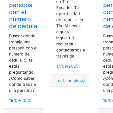
en Tía
persona
pe
Ecuador. Tu
con el
con
oportunidad
número
nú
de trabajar en
de cédula
de 
Tía. Si tienes
alguna
Buscar donde
Busc
inquietud
trabaja una
traba
recuerda
persona con el
pers
contactarnos a
número de
núme
través de
cédula. Si te
cédul
estás
17/09/2025
está
preguntando
preg
¿Cómo saber
¿Cóm
_cc1
,
completa
,
Ecuador
,
guia
,
T
donde trabaja
dond
una persona?,
una 
19/09/2025
16/0