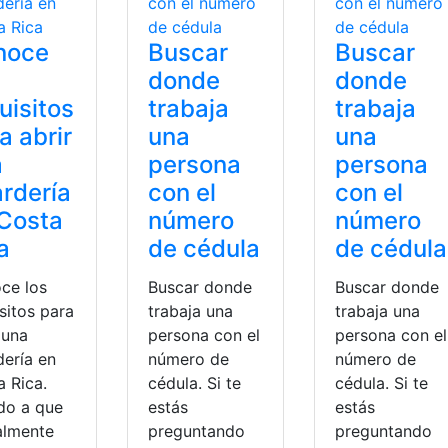
noce
Buscar
Buscar
donde
donde
uisitos
trabaja
trabaja
a abrir
una
una
a
persona
persona
rdería
con el
con el
Costa
número
número
a
de cédula
de cédula
ce los
Buscar donde
Buscar donde
sitos para
trabaja una
trabaja una
 una
persona con el
persona con el
dería en
número de
número de
a Rica.
cédula. Si te
cédula. Si te
do a que
estás
estás
almente
preguntando
preguntando