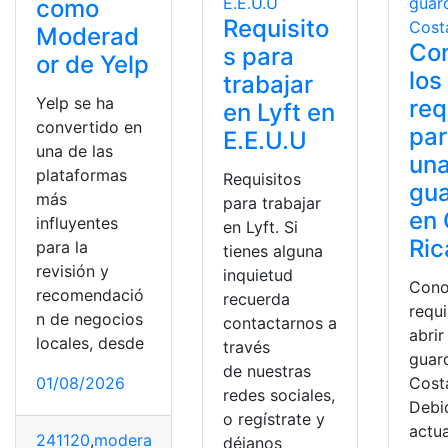
como
Requisito
Moderad
Co
s para
or de Yelp
los
trabajar
Yelp se ha
req
en Lyft en
convertido en
par
E.E.U.U
una de las
un
plataformas
Requisitos
gua
más
para trabajar
en 
influyentes
en Lyft. Si
Ric
para la
tienes alguna
revisión y
inquietud
Cono
recomendació
recuerda
requi
n de negocios
contactarnos a
abrir
locales, desde
través
guar
de nuestras
01/08/2026
Cost
redes sociales,
Debi
o regístrate y
actu
241120
,
moderador
,
trabajar
,
Yelp
déjanos