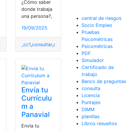
¿Cómo saber
donde trabaja
una persona?,
central de riesgos
Socio Empleo
19/09/2025
Pruebas
Psicométricas
jo
datos
,
Plataforma
,
Ministerio de trabajo
_cc1
,
trabajar
,
consultar
,
datos
,
Plataforma
,
Ministerio de trabajo
,
trabajar
,
Plataf
Psicométricas
PDF
Simulador
Certificado de
trabajo
Banco de preguntas
consulta
Envía tu
Licencia
Currículu
Puntajes
m a
DIMM
Panavial
planillas
Libros resueltos
Envía tu