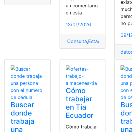
exist
un comentario
much
en esta
pers
no p
13/01/2026
09/1
Consulta
,
Estados Unidos
,
Lyf
dato
Cómo
trabajar
Buscar
Bu
en Tía
donde
do
Ecuador
trabaja
tra
Cómo trabajar
una
un