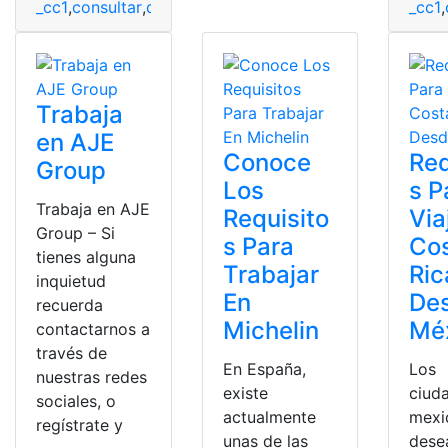
_cc1
,
consultar
,
datos
,
Ministerio de trabajo
,
Plataforma
_cc1
,
,
Trabaja
en AJE
Conoce
Req
Group
Los
s P
Trabaja en AJE
Requisito
Via
Group – Si
s Para
Co
tienes alguna
Trabajar
Ric
inquietud
En
De
recuerda
Michelin
Mé
contactarnos a
través de
En España,
Los
nuestras redes
existe
ciud
sociales, o
actualmente
mexi
regístrate y
unas de las
dese