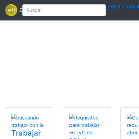
EAES
Consul
ari7
Trabajar