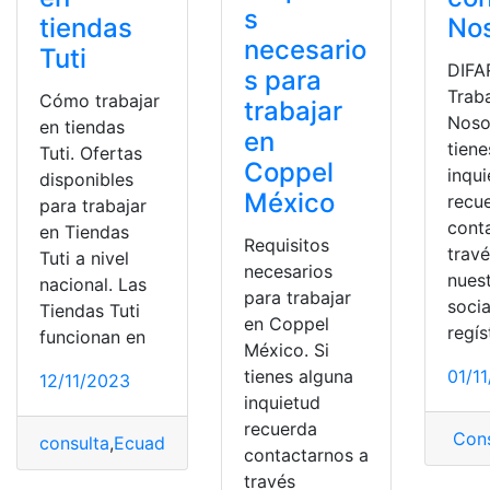
s
tiendas
No
necesario
Tuti
DIFA
s para
Trab
Cómo trabajar
trabajar
Noso
en tiendas
en
tiene
Tuti. Ofertas
Coppel
inqu
disponibles
México
recu
para trabajar
cont
en Tiendas
Requisitos
trav
Tuti a nivel
necesarios
nues
nacional. Las
para trabajar
socia
Tiendas Tuti
en Coppel
regís
funcionan en
México. Si
tienes alguna
01/1
12/11/2023
inquietud
recuerda
Cons
consulta
,
Ecuador
,
Tiendas TUTI
,
tuti
contactarnos a
través