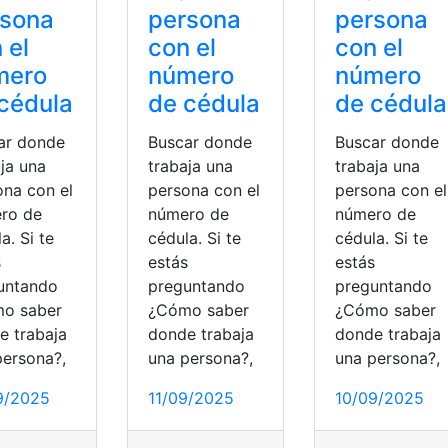
rsona
persona
persona
 el
con el
con el
mero
número
número
cédula
de cédula
de cédula
ar donde
Buscar donde
Buscar donde
ja una
trabaja una
trabaja una
ona con el
persona con el
persona con el
ro de
número de
número de
a. Si te
cédula. Si te
cédula. Si te
s
estás
estás
untando
preguntando
preguntando
o saber
¿Cómo saber
¿Cómo saber
ía
,
trabajar
e trabaja
donde trabaja
donde trabaja
persona?,
una persona?,
una persona?,
9/2025
11/09/2025
10/09/2025