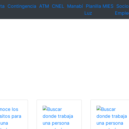
ta
Contingencia
ATM
CNEL
Manabí
Planilla
MIES
Socio
Luz
Emple