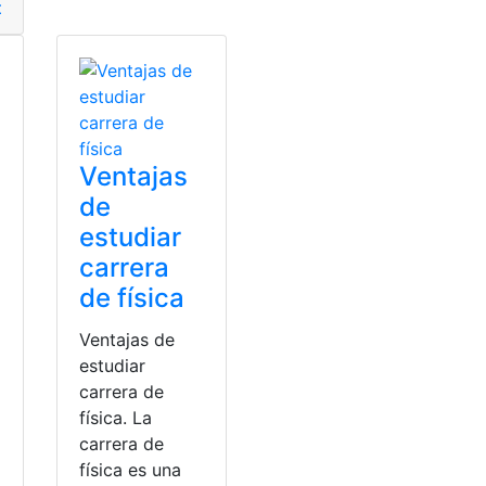
jo
datos
,
Plataforma
,
Ministerio de trabajo
,
trabajar
,
Plataforma
,
trabajar
Ventajas
de
estudiar
carrera
de física
Ventajas de
estudiar
carrera de
física. La
carrera de
física es una