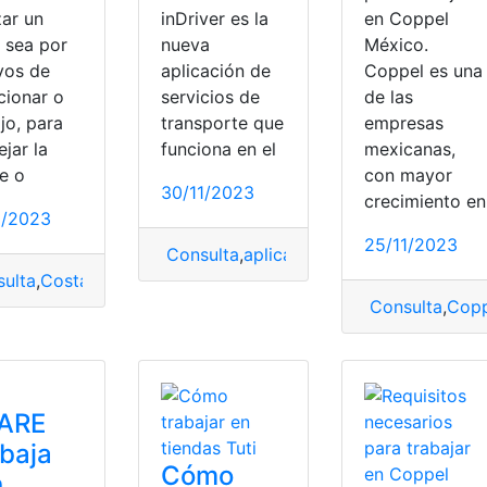
zar un
inDriver es la
en Coppel
, sea por
nueva
México.
vos de
aplicación de
Coppel es una
cionar o
servicios de
de las
jo, para
transporte que
empresas
jar la
funciona en el
mexicanas,
e o
con mayor
30/11/2023
crecimiento en
1/2023
25/11/2023
Consulta
,
aplicación
,
inDrive
,
trabajar
ulta
,
Costa Rica
,
Requisitos
,
viajar
Consulta
,
Copp
trabajar
FARE
baja
Cómo
n