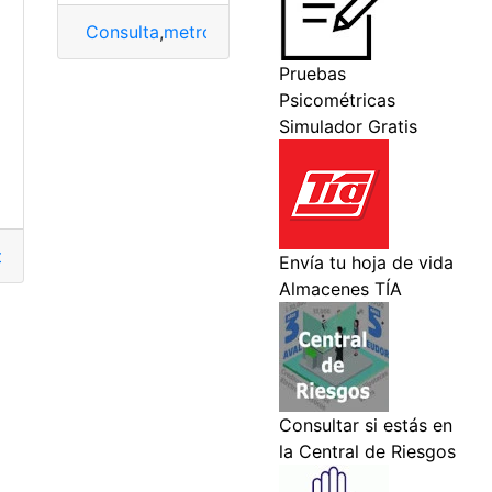
a
Consulta
,
metro
,
Metro de Quito
,
trabaja con noso
el
,
Requisitos
,
trabajar