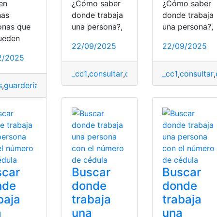
en
¿Cómo saber
¿Cómo saber
as
donde trabaja
donde trabaja
onas que
una persona?,
una persona?,
ueden
22/09/2025
22/09/2025
2/2025
t
,
Pasos y requisitos
,
Requisitos
,
trabajar
_cc1
,
consultar
,
datos
,
Ministerio de traba
_cc1
,
consultar
,
s
,
guardería
,
niño
,
requisito
,
trabajar
scar
Buscar
Buscar
nde
donde
donde
baja
trabaja
trabaja
a
una
una