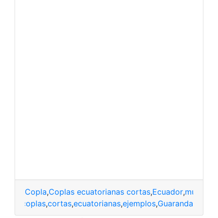
Copla
,
Coplas ecuatorianas cortas
,
Ecuador
,
música
,
p
naval
,
coplas
,
cortas
,
ecuatorianas
,
ejemplos
,
Guaranda