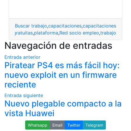
Buscar trabajo
,
capacitaciones
,
capacitaciones en lín
mpleo
,
gratuitas
,
plataforma
,
Red socio empleo
,
trabajo
Navegación de entradas
Entrada anterior
Piratear PS4 es más fácil hoy:
nuevo exploit en un firmware
reciente
Entrada siguiente
Nuevo plegable compacto a la
vista Huawei
Whatsapp
Email
Twitter
Telegram