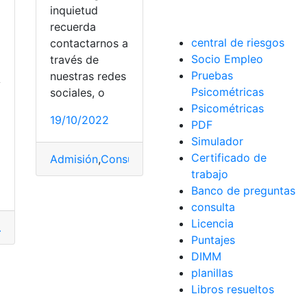
inquietud
recuerda
central de riesgos
contactarnos a
Socio Empleo
través de
Pruebas
nuestras redes
A
Psicométricas
sociales, o
Psicométricas
19/10/2022
PDF
Simulador
Certificado de
Admisión
,
Consultas
,
Consultas Online
,
Ecuador
,
Se
trabajo
Banco de preguntas
consulta
Licencia
ulta
,
Ecuador
,
UCE
Puntajes
DIMM
planillas
Libros resueltos