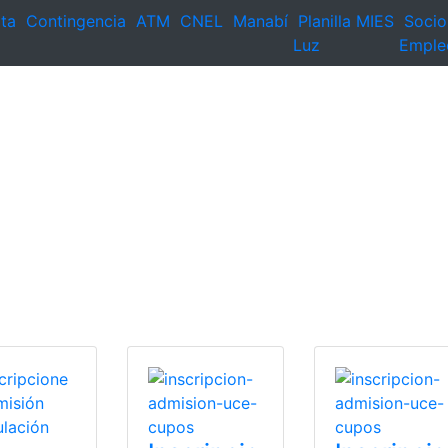
ta
Contingencia
ATM
CNEL
Manabí
Planilla
MIES
Socio
Luz
Emple