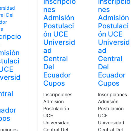
Inscripcio
Inscripcio
nes
nes
Admisión
Admisión
Postulaci
Postulaci
ón UCE
ón UCE
cripcio
Universid
Universid
s
ad
ad
misión
Central
Central
tulaci
Del
Del
 UCE
Ecuador
Ecuador
versid
Cupos
Cupos
tral
Inscripciones
Inscripciones
Admisión
Admisión
Postulación
Postulación
uador
UCE
UCE
pos
Universidad
Universidad
ipciones
Central Del
Central Del