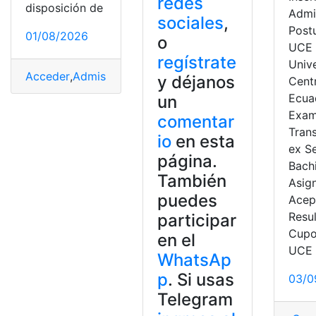
redes
disposición de
Admi
sociales
,
Post
01/08/2026
o
UCE
regístrate
Univ
Acceder
,
Admisión
,
consulta
,
EAES
,
Ecuador
,
Educación
,
y déjanos
Centr
Ecua
un
Exa
comentar
Tran
io
en esta
ex S
página.
Bach
También
Asig
puedes
Acep
Resu
participar
Cupo
en el
UCE
WhatsAp
p
. Si usas
03/0
Telegram