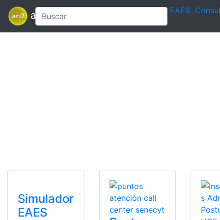
EAES
Consul
ari7
Simulador
EAES