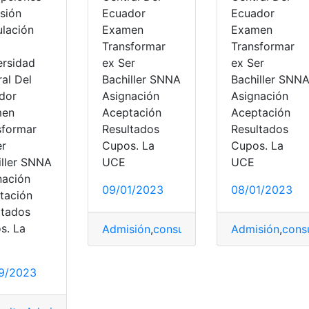
sión
Ecuador
Ecuador
ulación
Examen
Examen
Transformar
Transformar
ersidad
ex Ser
ex Ser
Educación Superior
,
Senescyt
,
top2
al Del
Bachiller SNNA
Bachiller SNN
dor
Asignación
Asignación
men
Aceptación
Aceptación
sformar
Resultados
Resultados
er
Cupos. La
Cupos. La
iller SNNA
UCE
UCE
nación
09/01/2023
08/01/2023
tación
ltados
s. La
Admisión
,
consulta
,
Ecuador
Admisión
,
UCE
,
cons
9/2023