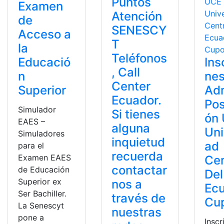
Puntos
Examen
Atención
de
SENESCY
Acceso a
T
la
Teléfonos
Educació
Ins
, Call
n
ne
Center
Superior
Ad
Ecuador.
Pos
Simulador
Si tienes
ón
EAES –
alguna
Uni
Simuladores
inquietud
ad
para el
recuerda
Examen EAES
Cen
contactar
de Educación
Del
Superior ex
nos a
Ec
Ser Bachiller.
través de
Cu
La Senescyt
nuestras
pone a
Inscr