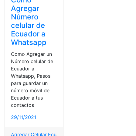
Agregar
Número
celular de
Ecuador a
Whatsapp
Como Agregar un
Número celular de
Ecuador a
Whatsapp, Pasos
para guardar un
número móvil de
Ecuador a tus
contactos
29/11/2021
Agregar
,
Celular
,
Ecuador
,
Número
,
top2
,
Whatspp