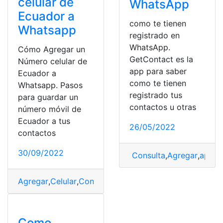
celular de
WhatsApp
Ecuador a
como te tienen
Whatsapp
registrado en
WhatsApp.
Cómo Agregar un
GetContact es la
Número celular de
app para saber
Ecuador a
como te tienen
Whatsapp. Pasos
registrado tus
para guardar un
contactos u otras
número móvil de
Ecuador a tus
26/05/2022
contactos
30/09/2022
Consulta
,
Agregar
,
app
,
c
Agregar
,
Celular
,
Consultas
,
Ecuador
,
Número
,
top2
Como