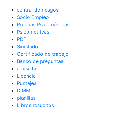
central de riesgos
Socio Empleo
Pruebas Psicométricas
Psicométricas
PDF
Simulador
Certificado de trabajo
Banco de preguntas
consulta
Licencia
Puntajes
DIMM
planillas
Libros resueltos