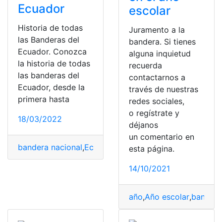
Ecuador
escolar
Historia de todas
Juramento a la
las Banderas del
bandera. Si tienes
Ecuador. Conozca
alguna inquietud
la historia de todas
recuerda
las banderas del
contactarnos a
Ecuador, desde la
través de nuestras
primera hasta
redes sociales,
o regístrate y
18/03/2022
déjanos
un comentario en
bandera nacional
,
Ecuador
,
evolución
,
Herramientas Ec
esta página.
14/10/2021
año
,
Año escolar
,
bandera