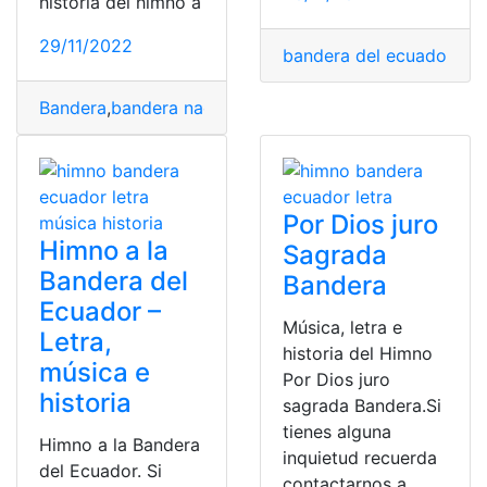
historia del himno a
29/11/2022
bandera del ecuador
,
ban
Bandera
,
bandera nacional
,
Himno
,
Himno a la Bandera
,
Por Dios juro
Himno a la
Sagrada
Bandera del
Bandera
Ecuador –
Música, letra e
Letra,
historia del Himno
música e
Por Dios juro
historia
sagrada Bandera.Si
tienes alguna
Himno a la Bandera
inquietud recuerda
del Ecuador. Si
contactarnos a