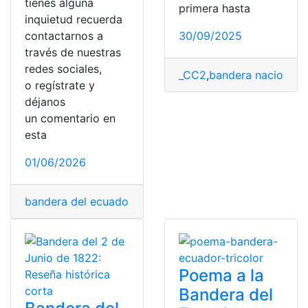
tienes alguna
primera hasta
inquietud recuerda
contactarnos a
30/09/2025
través de nuestras
redes sociales,
_CC2
,
bandera nacional
,
E
o regístrate y
déjanos
un comentario en
esta
01/06/2026
bandera del ecuador
,
bandera nacional
,
banderas
,
Ecua
Poema a la
Bandera del