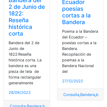
Bandera del
Ecuador
2 de Junio de
poesías
1822:
cortas a la
Reseña
Bandera
histórica
Poema a la Bandera
corta
del Ecuador –
Bandera del 2 de
poesías cortas a la
Junio de
Bandera.
1822:Reseña
Recopilación de
histórica corta. La
poemas a la
bandera es una
Bandera Nacional
pieza de tela de
del
forma rectangular
27/12/2022
generalmente
28/09/2023
Consulta
,
Bandera
,
bande
Consulta
,
Bandera
,
bandera nacional
,
Reseña Historica