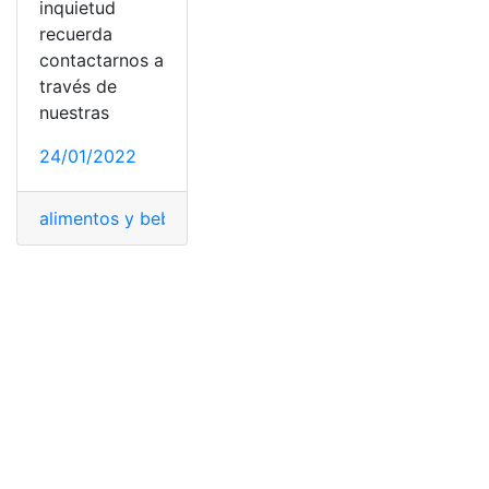
inquietud
recuerda
contactarnos a
través de
nuestras
24/01/2022
alimentos y bebidas
,
Bono de Apoyo Nutricional
,
decre