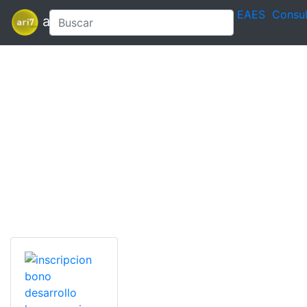
EAES
Consul
ari7