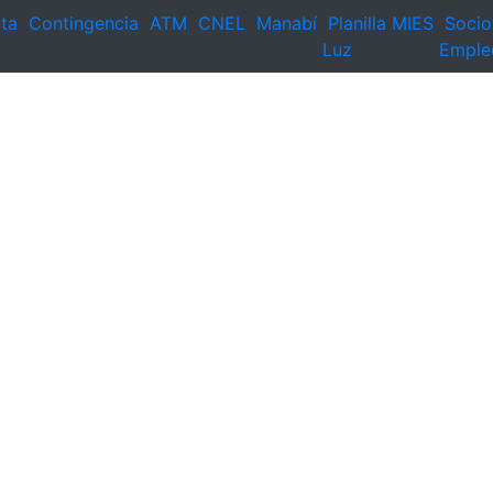
ta
Contingencia
ATM
CNEL
Manabí
Planilla
MIES
Socio
Luz
Emple