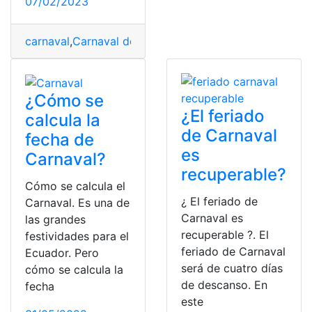
07/02/2023
carnaval
,
Carnaval de Guaranda
,
consulta
,
Coplas de Ca
¿Cómo se
¿El feriado
calcula la
de Carnaval
fecha de
es
Carnaval?
recuperable?
Cómo se calcula el
¿ El feriado de
Carnaval. Es una de
Carnaval es
las grandes
recuperable ?. El
festividades para el
feriado de Carnaval
Ecuador. Pero
será de cuatro días
cómo se calcula la
de descanso. En
fecha
este