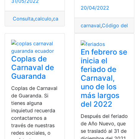
31/05/2022
20/04/2022
Consulta
,
calculo
,
carnaval
,
fiestas
,
variaciones
carnaval
,
Código del Tra
En febrero se
Coplas de
inicia el
Carnaval de
feriado de
Guaranda
Carnaval,
uno de los
Coplas de Carnaval
más largos
de Guaranda. Si
del 2022
tienes alguna
inquietud recuerda
Después del feriado
contactarnos a
de Año Nuevo, que
través de nuestras
se trasladó al 31 de
redes sociales, o
diciembre del 2021