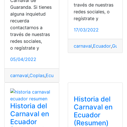
Carnaval de
través de nuestras
Guaranda. Si tienes
redes sociales, o
alguna inquietud
regístrate y
recuerda
contactarnos a
17/03/2022
través de nuestras
redes sociales,
carnaval
,
Ecuador
,
Guara
o regístrate y
05/04/2022
carnaval
,
Coplas
,
Ecuatorianas
,
Ejemplos
,
Guaranda
Historia del
Historia del
Carnaval en
Carnaval en
Ecuador
Ecuador
(Resumen)