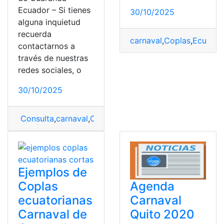
Ecuador – Si tienes
30/10/2025
alguna inquietud
recuerda
carnaval
,
Coplas
,
Ecuador
contactarnos a
través de nuestras
redes sociales, o
30/10/2025
Consulta
,
carnaval
,
Carnaval de Guaranda
,
Coplas
,
Copl
Ejemplos de
Coplas
Agenda
ecuatorianas
Carnaval
Carnaval de
Quito 2020