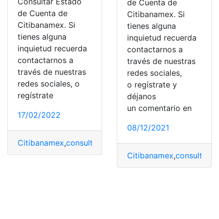
Consultar Estado
de Cuenta de
de Cuenta de
Citibanamex. Si
Citibanamex. Si
tienes alguna
tienes alguna
inquietud recuerda
inquietud recuerda
contactarnos a
contactarnos a
través de nuestras
través de nuestras
redes sociales,
redes sociales, o
o regístrate y
regístrate
déjanos
un comentario en
17/02/2022
08/12/2021
Citibanamex
,
consulta
,
Consulta Online
,
estado de cuen
Citibanamex
,
consulta
,
Co