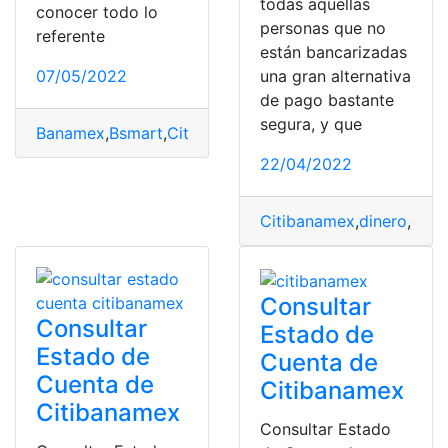
todas aquellas
conocer todo lo
personas que no
referente
están bancarizadas
07/05/2022
una gran alternativa
de pago bastante
segura, y que
Banamex
,
Bsmart
,
Citibanamex
,
Mexico
,
Tarjeta de Créd
22/04/2022
Citibanamex
,
dinero
,
gana
Consultar
Consultar
Estado de
Estado de
Cuenta de
Cuenta de
Citibanamex
Citibanamex
Consultar Estado