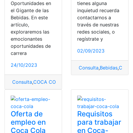
Oportunidades en
tienes alguna
el Gigante de las
inquietud recuerda
Bebidas. En este
contactarnos a
artículo,
través de nuestras
exploraremos las
redes sociales, o
emocionantes
regístrate y
oportunidades de
02/09/2023
carrera
24/10/2023
Consulta
,
Bebidas
,
COCA
Consulta
,
COCA COLA
,
hoja de vida
,
trabaja con nosot
Oferta de
Requisitos
empleo en
para trabajar
Coca Cola
en Coca-