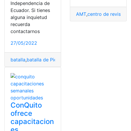
Independencia de
Ecuador. Si tienes
AMT
,
centro de revisión 
alguna inquietud
recuerda
contactarnos
27/05/2022
batalla
,
batalla de Pichincha
,
ConQuito
,
Ejército
,
Volcán
ConQuito
ofrece
capacitacion
es