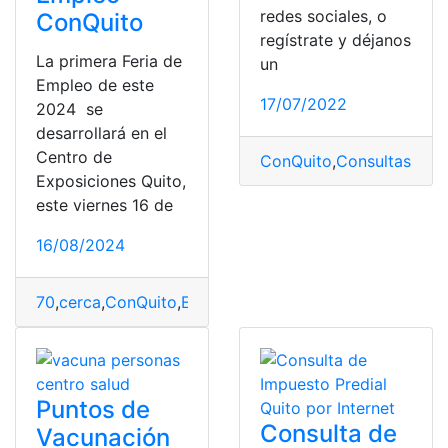
redes sociales, o
ConQuito
regístrate y déjanos
La primera Feria de
un
Empleo de este
17/07/2022
2024 se
desarrollará en el
Centro de
ConQuito
,
Consultas
,
Con
Exposiciones Quito,
este viernes 16 de
16/08/2024
70
,
cerca
,
ConQuito
,
Empleo
,
exp2
,
feria
,
ofertarán
,
Quito
,
Puntos de
Consulta de
Vacunación