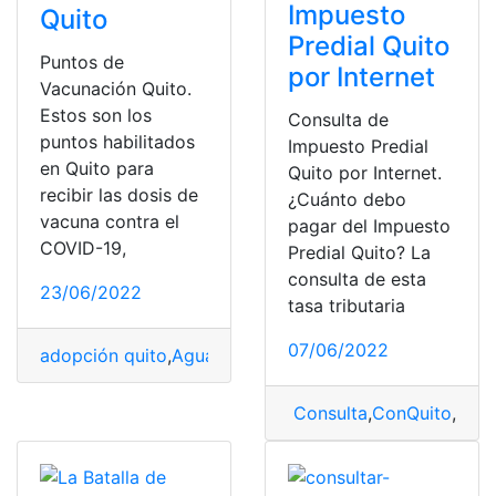
Impuesto
Quito
Predial Quito
Puntos de
por Internet
Vacunación Quito.
Estos son los
Consulta de
puntos habilitados
Impuesto Predial
en Quito para
Quito por Internet.
recibir las dosis de
¿Cuánto debo
vacuna contra el
pagar del Impuesto
COVID-19,
Predial Quito? La
consulta de esta
23/06/2022
tasa tributaria
07/06/2022
adopción quito
,
Agua en Quito
,
capital quito
,
ConQuito
,
Consulta
,
ConQuito
,
Impu