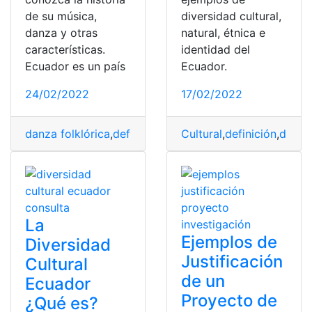
de su música,
diversidad cultural,
danza y otras
natural, étnica e
características.
identidad del
Ecuador es un país
Ecuador.
24/02/2022
17/02/2022
danza folklórica
,
definición
,
Ecuador
Cultural
,
Ecuatorianos
,
definición
,
diver
,
Folkl
La
Ejemplos de
Diversidad
Justificación
Cultural
de un
Ecuador
Proyecto de
¿Qué es?