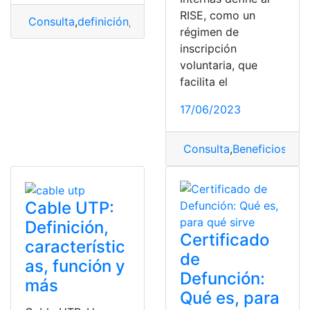
RISE, como un
Consulta
,
definición
,
Fastboot
,
modo
,
salir
régimen de
inscripción
voluntaria, que
facilita el
17/06/2023
Consulta
,
Beneficios
,
defi
Cable UTP:
Definición,
Certificado
característic
de
as, función y
Defunción:
más
Qué es, para