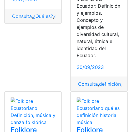
Ecuador: Definición
y ejemplos.
Consulta
,
¿Qué es?
,
definición
,
palangre
,
pesca
Concepto y
ejemplos de
diversidad cultural,
natural, étnica e
identidad del
Ecuador.
30/09/2023
Consulta
,
definición
,
dive
Folklore
Folklore