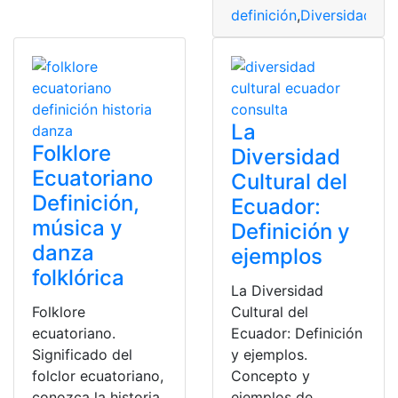
definición
,
Diversidad Cul
La
Folklore
Diversidad
Ecuatoriano
Cultural del
Definición,
Ecuador:
música y
Definición y
danza
ejemplos
folklórica
La Diversidad
Folklore
Cultural del
ecuatoriano.
Ecuador: Definición
Significado del
y ejemplos.
folclor ecuatoriano,
Concepto y
conozca la historia
ejemplos de