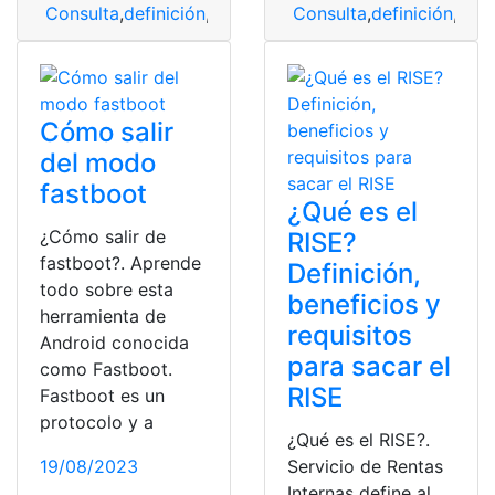
Consulta
,
definición
,
Folklore
,
música
Consulta
,
definición
,
Folk
Cómo salir
del modo
fastboot
¿Qué es el
¿Cómo salir de
RISE?
fastboot?. Aprende
Definición,
todo sobre esta
beneficios y
herramienta de
requisitos
Android conocida
para sacar el
como Fastboot.
RISE
Fastboot es un
protocolo y a
¿Qué es el RISE?.
19/08/2023
Servicio de Rentas
Internas define al