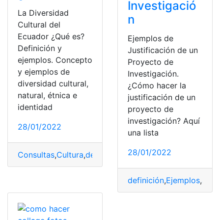
Investigació
La Diversidad
n
Cultural del
Ecuador ¿Qué es?
Ejemplos de
Definición y
Justificación de un
ejemplos. Concepto
Proyecto de
y ejemplos de
Investigación.
diversidad cultural,
¿Cómo hacer la
natural, étnica e
justificación de un
identidad
proyecto de
investigación? Aquí
28/01/2022
una lista
28/01/2022
Consultas
,
Cultura
,
definición
,
Diversidad Cultural y Étni
definición
,
Ejemplos
,
Justi