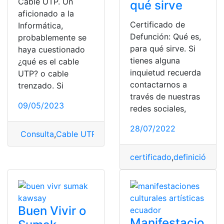
Cable UTP. Un
qué sirve
aficionado a la
Certificado de
Informática,
Defunción: Qué es,
probablemente se
para qué sirve. Si
haya cuestionado
tienes alguna
¿qué es el cable
inquietud recuerda
UTP? o cable
contactarnos a
trenzado. Si
través de nuestras
09/05/2023
redes sociales,
28/07/2022
Consulta
,
Cable UTP
,
definición
,
funciones
,
tecnología
certificado
,
definición
,
Mé
Buen Vivir o
Manifestacio