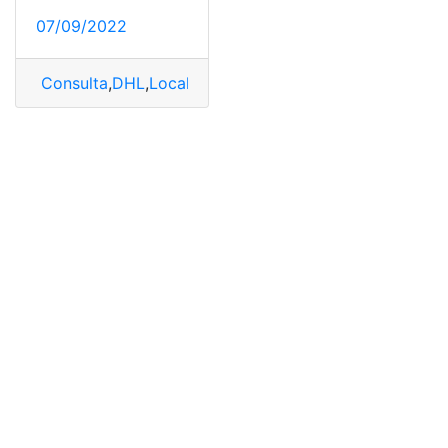
07/09/2022
Consulta
,
DHL
,
Localización
,
rastreo
,
visa americana