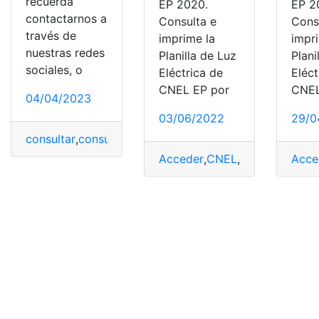
recuerda
EP 2020.
EP 2
contactarnos a
Consulta e
Cons
través de
imprime la
impr
nuestras redes
Planilla de Luz
Plani
sociales, o
Eléctrica de
Eléct
CNEL EP por
CNEL
04/04/2023
03/06/2022
29/0
consultar
,
consultar planilla
,
Consultar planilla de luz
,
Co
Acceder
,
CNEL
,
Consultas
Acce
,
Elec