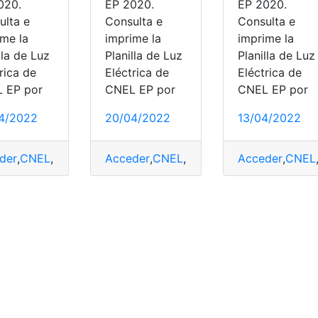
020.
EP 2020.
EP 2020.
ulta e
Consulta e
Consulta e
ime la
imprime la
imprime la
lla de Luz
Planilla de Luz
Planilla de Luz
rica de
Eléctrica de
Eléctrica de
 EP por
CNEL EP por
CNEL EP por
4/2022
20/04/2022
13/04/2022
nsultar planilla de luz Quito
,
EEQ
,
Empresa Eléctrica Quito (
der
tricidad
,
CNEL
,
Empresa Eléctrica Quito (EEQ)
,
Consultas
Acceder
,
Electricidad
,
CNEL
,
Empresa Eléctrica Quito 
,
Consultas
,
Herramientas Ecua
Acceder
,
Electricidad
,
CNEL
,
E