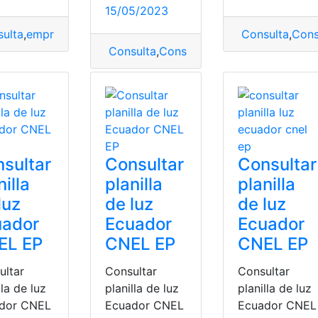
15/05/2023
ulta
,
empresa
,
empresa eléctrica
,
Empresa Eléctrica Quito (
Consulta
,
Consu
Consulta
,
Consulta planilla de luz
,
Consul
Consulta planilla de luz
,
Consultar planilla de luz
,
EEQ
,
Empres
sultar
Consultar
Consultar
nilla
planilla
planilla
luz
de luz
de luz
uador
Ecuador
Ecuador
EL EP
CNEL EP
CNEL EP
ultar
Consultar
Consultar
lla de luz
planilla de luz
planilla de luz
dor CNEL
Ecuador CNEL
Ecuador CNEL