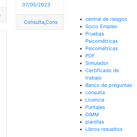
07/05/2023
EEQ)
lta planilla de luz
,
planilla
,
planilla de luz
,
empresa eléctrica
,
Empresa Eléctrica Qu
central de riesgos
tar planilla de luz
Consulta
,
EEQ
,
Consulta la planilla
,
Empresa Eléctrica Quito (EEQ)
,
Consulta planilla de
,
plan
a Eléctrica Quito (EEQ)
,
planilla
,
planilla de luz
,
Planilla de 
Socio Empleo
Pruebas
Psicométricas
Psicométricas
PDF
Simulador
Certificado de
trabajo
Banco de preguntas
consulta
Licencia
Puntajes
DIMM
planillas
Libros resueltos