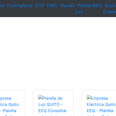
ta
Contingencia
ATM
CNEL
Manabí
Planilla
MIES
Socio
Luz
Emple