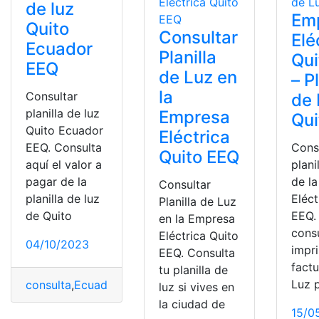
de luz
Em
Quito
Consultar
Elé
Ecuador
Planilla
Qui
EEQ
de Luz en
– P
la
Consultar
de 
planilla de luz
Empresa
Qui
Quito Ecuador
Eléctrica
EEQ. Consulta
Consu
Quito EEQ
aquí el valor a
plani
pagar de la
de l
Consultar
planilla de luz
Eléct
Planilla de Luz
de Quito
EEQ.
en la Empresa
consu
Eléctrica Quito
04/10/2023
impri
EEQ. Consulta
fact
tu planilla de
Luz 
consulta
,
Ecuador
,
EEQ
,
Empresa Eléctrica Quito (EEQ)
luz si vives en
la ciudad de
15/0