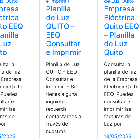
presa
Planilla
Empresa
ctrica
de Luz
Eléctrica
to EEQ
QUITO –
Quito EEQ
lanilla
EEQ
– Planilla
Luz
Consultar
de Luz
to
e Imprimir
Quito
lta la
Planilla de Luz
Consulta la
lla de luz
QUITO – EEQ
planilla de luz
a Empresa
Consultar e
de la Empresa
rica Quito
Imprimir – Si
Eléctrica Quito
 Puedes
tienes alguna
EEQ. Puedes
ltar e
inquietud
consultar e
mir las
recuerda
imprimir las
uras de
contactarnos a
facturas de
por
través de
Luz por
nuestras
5/2023
13/05/2023