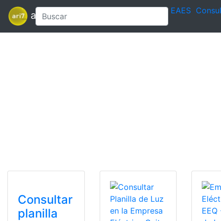
EAES
Consul
ari7
Consultar
planilla