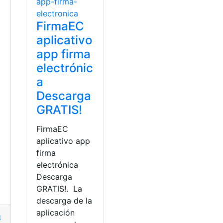
FirmaEC
aplicativo
app firma
electrónic
a
Descarga
GRATIS!
FirmaEC
aplicativo app
a
firma
electrónica
Descarga
GRATIS!. La
descarga de la
aplicación
cargar
,
Descargar Firma EC
,
Firma
,
firmaEc