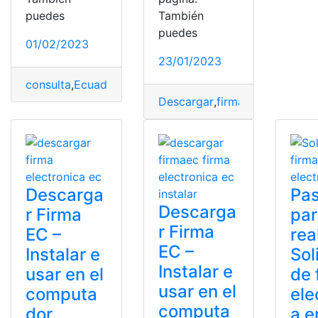
puedes
También
puedes
01/02/2023
23/01/2023
consulta
,
Ecuador
,
firmaEc
Descargar
,
firmaEc
,
Instalar
Descarga
Pa
Descarga
r Firma
pa
r Firma
EC –
rea
EC –
Instalar e
Sol
Instalar e
usar en el
de 
usar en el
computa
ele
computa
dor
a e