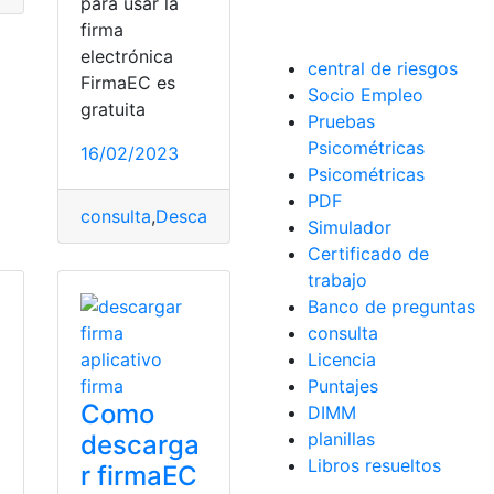
para usar la
firma
electrónica
central de riesgos
FirmaEC es
Socio Empleo
gratuita
Pruebas
Psicométricas
16/02/2023
Psicométricas
PDF
a
,
firmaEc
consulta
,
Descargar Firma EC
,
Ecuador
,
Firma
,
firm
Simulador
ar Firma EC
,
Ecuador
,
firmaEc
Certificado de
trabajo
Banco de preguntas
consulta
Licencia
Puntajes
Como
DIMM
planillas
descarga
Libros resueltos
r firmaEC