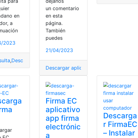
ita para
déjanos
uier
un comentario
adano en
en esta
dor, a
página.
inuación
También
puedes
6/2023
21/04/2023
o Electrónico
ulta
,
Descargar
,
Descargar Firma EC
,
Firma
,
firma electrónic
r
,
firmaEc
,
Instalar
Descargar aplicativo Firma EC
,
Descarg
scarga
Firma EC
irma
aplicativo
Descarga
app firma
r FirmaEC
electrónic
argar
– Instalar
a
a EC.