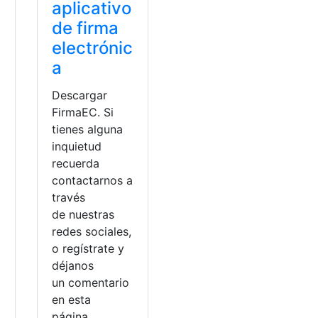
aplicativo
de firma
electrónic
a
Descargar
FirmaEC. Si
tienes alguna
inquietud
recuerda
contactarnos a
través
de nuestras
redes sociales,
a
o regístrate y
déjanos
un comentario
en esta
página.
ca
,
firmaEc