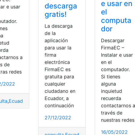
e usar en
descarga
lar e usar
el
gratis!
computa
utador.
La descarga
dor
enes
de la
na
aplicación
Descargar
ietud
para usar la
FirmaEC –
erda
firma
Instalar e usar
actarnos a
electrónica
en el
és de
FirmaEC es
computador.
tras redes
gratuita para
Si tienes
2/2022
cualquier
alguna
ciudadano en
inquietud
Ecuador, a
recuerda
ulta
,
Ecuador
,
firma electrónica
,
firmaEc
continuación
contactarnos 
través de
27/12/2022
nuestras redes
16/05/2022
consulta
,
Ecuador
,
Firma
,
firma electróni