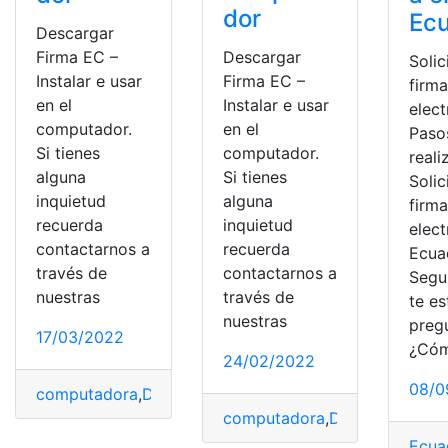
dor
Ec
Descargar
Firma EC –
Descargar
Solic
Instalar e usar
Firma EC –
firm
en el
Instalar e usar
elect
computador.
en el
Paso
Si tienes
computador.
reali
alguna
Si tienes
Solic
inquietud
alguna
firm
recuerda
inquietud
elect
contactarnos a
recuerda
Ecua
través de
contactarnos a
Segu
nuestras
través de
te es
nuestras
preg
17/03/2022
¿Cóm
24/02/2022
08/0
computadora
,
Descargar
,
firmaEc
,
Instalar
,
Usar
computadora
,
Descargar
,
firm
Ecua