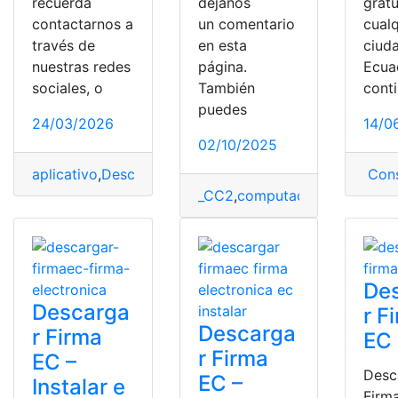
recuerda
déjanos
gratu
contactarnos a
un comentario
cualq
través de
en esta
ciud
nuestras redes
página.
Ecua
sociales, o
También
cont
puedes
24/03/2026
14/0
02/10/2025
aplicativo
,
Descargar
,
firma electrónica
,
firmaEc
,
Gobiern
Cons
_CC2
,
computadora
,
Descarga
De
Descarga
r F
Descarga
r Firma
EC
r Firma
EC –
Desc
EC –
Instalar e
Firm