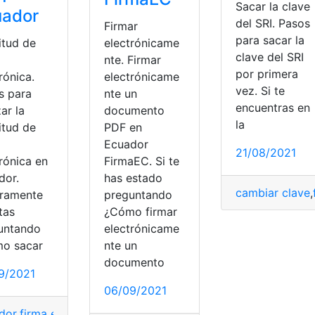
Sacar la clave
uador
del SRI. Pasos
Firmar
para sacar la
itud de
electrónicame
clave del SRI
a
nte. Firmar
por primera
rónica.
electrónicame
vez. Si te
s para
nte un
encuentras en
zar la
documento
la
itud de
PDF en
a
Ecuador
21/08/2021
rónica en
FirmaEC. Si te
dor.
has estado
cambiar clave
,
ramente
preguntando
tas
¿Cómo firmar
untando
electrónicame
o sacar
nte un
documento
9/2021
06/09/2021
aEc
,
Instalar
,
Usar
dor
,
firma electrónica
,
firmaEc
,
guías
,
guías para trámites y se