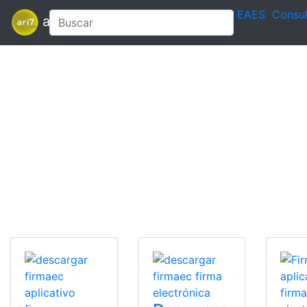
EAES
Consul
ari7