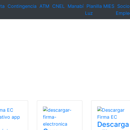
ta
Contingencia
ATM
CNEL
Manabí
Planilla
MIES
Socio
Luz
Emple
Descarga