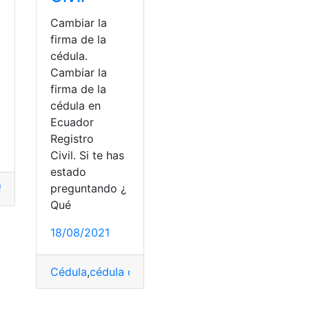
Cambiar la
firma de la
cédula.
Cambiar la
firma de la
cédula en
Ecuador
Registro
Civil. Si te has
estado
preguntando ¿
firma electrónica
,
firmaEc
,
Registro Civil
,
Requisitos
,
SRI
Qué
18/08/2021
Cédula
,
cédula de identidad
,
cedulación
,
Ecuador
,
E
rvicios
,
solicitud
,
Solicitud de documentos