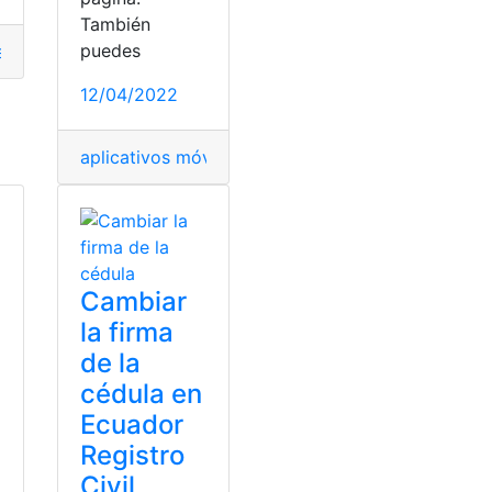
También
puedes
escargar
,
Ecuador
,
firmaEc
,
Instalar
12/04/2022
aplicativos móviles
,
Consejo Nacional Electoral
,
d
Cambiar
la firma
de la
cédula en
Ecuador
Registro
Civil