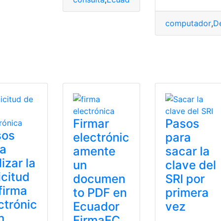
computador
,
D
Firmar
Pasos
sos
electrónic
para
ra
amente
sacar la
lizar la
un
clave del
icitud
documen
SRI por
firma
to PDF en
primera
ctrónic
Ecuador
vez
n
FirmaEC