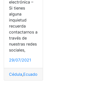
electrónica –
Si tienes
alguna
inquietud
recuerda
contactarnos a
través de
nuestras redes
sociales,
29/07/2021
Cédula
,
Ecuador
,
firma electrónica
,
firmaEc
,
nombre