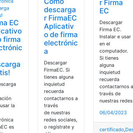
Como
r Firma
descarga
EC
r FirmaEC
ma EC
Descargar
Aplicativ
Firma EC.
icativo
o de firma
Instalar e usar
 firma
electrónic
en el
ctrónic
a
computador.
Si tienes
Descargar
scarga
alguna
FirmaEC. Si
tis!
inquietud
tienes alguna
recuerda
escarga
inquietud
contactarnos 
recuerda
través de
ación
contactarnos a
nuestras redes
usar la
través
a
de nuestras
06/04/2023
rónica
redes sociales,
aEC es
o regístrate y
certificado
,
Des