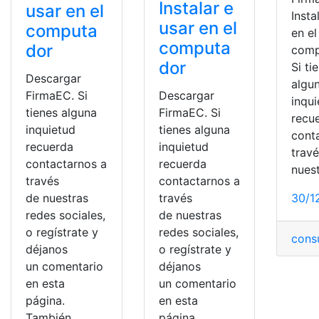
Instalar e
usar en el
Insta
usar en el
computa
en el
computa
dor
comp
dor
Si ti
Descargar
algu
FirmaEC. Si
Descargar
inqu
tienes alguna
FirmaEC. Si
recu
inquietud
tienes alguna
cont
recuerda
inquietud
trav
contactarnos a
recuerda
nues
través
contactarnos a
de nuestras
través
30/1
redes sociales,
de nuestras
o regístrate y
redes sociales,
cons
déjanos
o regístrate y
un comentario
déjanos
en esta
un comentario
página.
en esta
También
página.