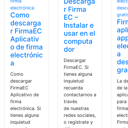
Descarga
r Firma
Como
EC –
Fir
descarga
Instalar e
apl
r FirmaEC
usar en el
app
Aplicativ
computa
ele
o de firma
dor
a
electrónic
Descargar
de
a
FirmaEC. Si
gra
Como
tienes alguna
descargar
inquietud
La d
FirmaEC
recuerda
de la
Aplicativo de
contactarnos a
aplic
firma
través
para 
electrónica. Si
de nuestras
firm
tienes alguna
redes sociales,
elect
inquietud
o regístrate y
Firm