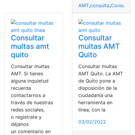
AMT
,
consulta
,
Consulta O
Consultar
Consultar
multas amt
multas AMT
quito
Quito
Consultar multas
Consultar multas
AMT. Si tienes
AMT Quito. La AMT
alguna inquietud
de Quito pone a
recuerda
disposición de la
contactarnos a
ciudadanía una
través de nuestras
herramienta en
redes sociales,
línea, con la
o regístrate y
03/02/2022
déjanos
un comentario en