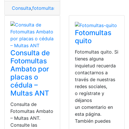
Consulta
,
fotomultas
,
México
,
Multas
Fotomultas
quito
Consulta de
Fotomultas quito. Si
tienes alguna
Fotomultas
inquietud recuerda
Ambato por
contactarnos a
placas o
través de nuestras
cédula –
redes sociales,
Multas ANT
o regístrate y
déjanos
Consulta de
un comentario en
Fotomultas Ambato
esta página.
– Multas ANT.
También puedes
Consulte las