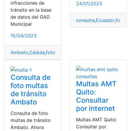
infracciones de
24/01/2023
tránsito en la base
de datos del GAD
consulta
,
Ecuador
,
fotomu
Municipal
15/04/2023
Ambato
,
Cédula
,
fotomultas
,
Multas ANT
,
placa
Consulta de
Multas AMT
foto multas
Quito:
de tránsito
Consultar
Ambato
por internet
Consulta de foto
Multas AMT Quito:
multas de tránsito
Consultar por
Ambato. Ahora