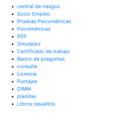
central de riesgos
Socio Empleo
Pruebas Psicométricas
Psicométricas
PDF
Simulador
Certificado de trabajo
Banco de preguntas
consulta
Licencia
Puntajes
DIMM
planillas
Libros resueltos