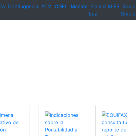
ta
Contingencia
ATM
CNEL
Manabí
Planilla
MIES
Socio
Luz
Emple