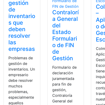
gestión
Co
de
Contralorí
–
inventario
a General
Apl
s que
del
o d
deben
Estado
Ges
resolver
Formulari
Esc
las
o de FIN
empresas
Colm
de
Aplic
Gestión
Problemas de
Gest
gestión de
Escol
Formulario de
inventarios. Un
tiene
declaración
empresario
inqu
juramentada
debe resolver
recu
para fin de
muchos
cont
gestión,
problemas,
trav
Contraloría
especialmente
nues
General del
aquellos
socia