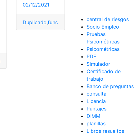
02/12/2021
central de riesgos
Duplicado
,
función
,
Gestión
,
Ley
,
Libro
,
Matrimonio
,
Socio Empleo
idad
,
Telmex
Pruebas
Psicométricas
Psicométricas
PDF
a
,
Gestión
,
tarjeta de crédito
,
tarjeta de débito
Simulador
Certificado de
trabajo
Banco de preguntas
consulta
Licencia
Puntajes
DIMM
planillas
Libros resueltos