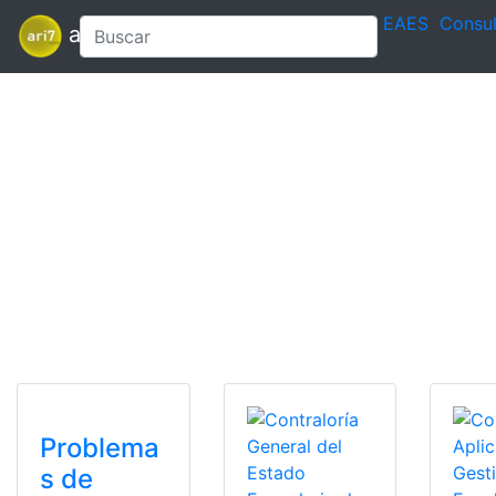
EAES
Consul
ari7
Problema
s de