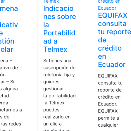
lmena
Indicacio
EQUIFAX
nes sobre
consulta
icativ
la
tu report
e
Portabilid
de
tión
ad a
crédito
olar
Telmex
en
ena –
Si tienes una
Ecuador
ativo de
suscripción de
ión
telefonía fija y
EQUIFAX
ar – Si
quieres
consulta tu
s alguna
gestionar
reporte de
ietud
la portabilidad
crédito en
erda
a Telmex
Ecuador.
actarnos a
puedes
EQUIFAX
és de
realizarlo en
permite a
tras redes
un clic a
cualquier
les, o
través de su