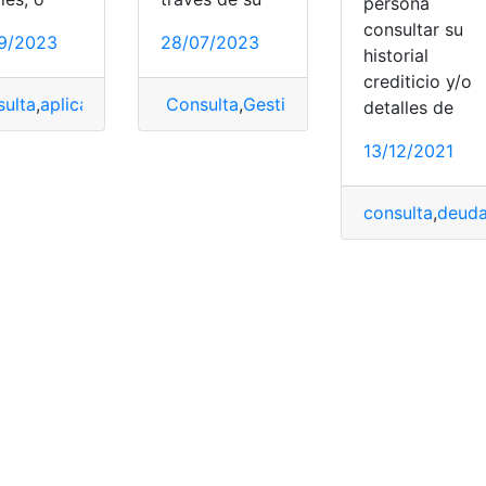
persona
consultar su
9/2023
28/07/2023
historial
crediticio y/o
ulta
,
aplicativo
,
Colmena
Consulta
,
Gestión
,
Gestión
,
Gestión Escolar
,
indicaciones
,
portabil
detalles de
13/12/2021
consulta
,
deud
oría General del Estado
,
Gestión