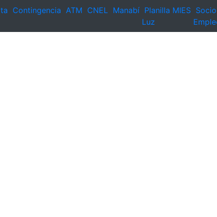
ta
Contingencia
ATM
CNEL
Manabí
Planilla
MIES
Socio
Luz
Emple