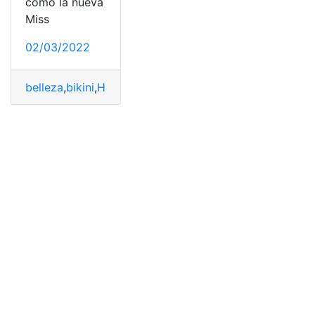
como la nueva
Miss
02/03/2022
belleza
,
bikini
,
Harnaaz Sandhu
,
Instagram
,
Internacional
,