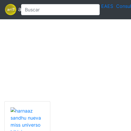
EAES
Consul
ari7