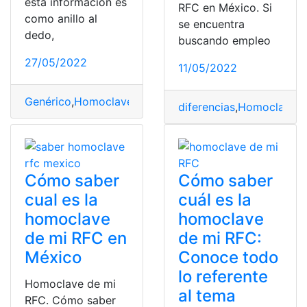
esta información es
RFC en México. Si
como anillo al
se encuentra
dedo,
buscando empleo
27/05/2022
11/05/2022
Genérico
,
Homoclave
,
RFC
,
SAT
,
sin entrar
diferencias
,
Homoclave
,
M
Cómo saber
Cómo saber
cual es la
cuál es la
homoclave
homoclave
de mi RFC en
de mi RFC:
México
Conoce todo
lo referente
Homoclave de mi
al tema
RFC. Cómo saber