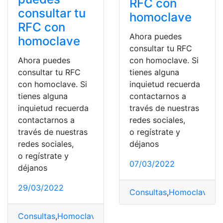
RFC con
consultar tu
homoclave
RFC con
Ahora puedes
homoclave
consultar tu RFC
Ahora puedes
con homoclave. Si
consultar tu RFC
tienes alguna
con homoclave. Si
inquietud recuerda
tienes alguna
contactarnos a
inquietud recuerda
través de nuestras
contactarnos a
redes sociales,
través de nuestras
o regístrate y
redes sociales,
déjanos
o regístrate y
07/03/2022
déjanos
29/03/2022
Consultas
,
Homoclave
,
Mé
Consultas
,
Homoclave
,
Internacional
,
Mexico
,
Noticias
,
R