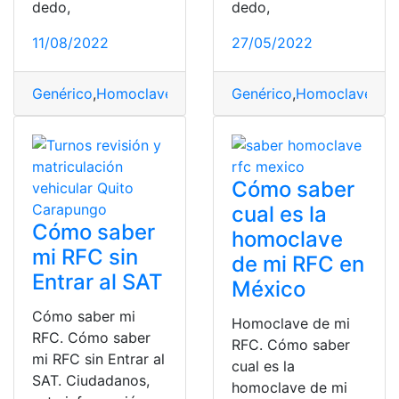
dedo,
dedo,
11/08/2022
27/05/2022
Genérico
,
Homoclave
,
RFC SAT
Genérico
,
sin entrar
,
Homoclave
,
RF
Cómo saber
cual es la
Cómo saber
homoclave
mi RFC sin
de mi RFC en
Entrar al SAT
México
Cómo saber mi
Homoclave de mi
RFC. Cómo saber
RFC. Cómo saber
mi RFC sin Entrar al
cual es la
SAT. Ciudadanos,
homoclave de mi