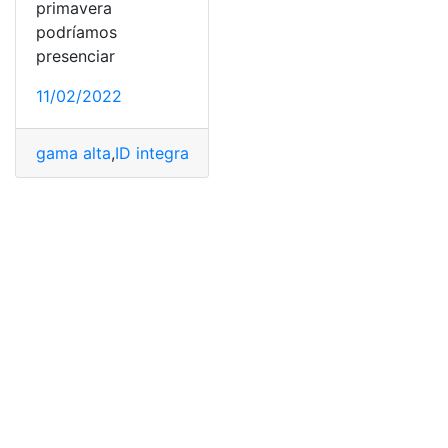
primavera
podríamos
presenciar
11/02/2022
gama alta
,
ID integrado
,
iPhone SE
,
megapíxeles
,
Modelo