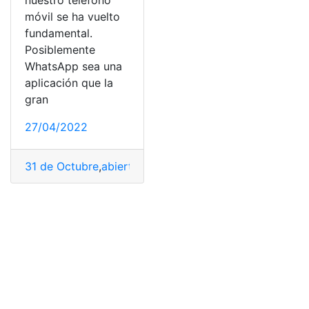
nuestro teléfono
móvil se ha vuelto
fundamental.
Posiblemente
WhatsApp sea una
aplicación que la
gran
27/04/2022
31 de Octubre
,
abiertos
,
código de seguridad
,
Fácil
,
herr