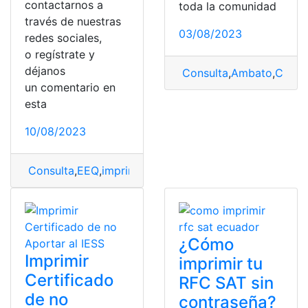
contactarnos a
toda la comunidad
través de nuestras
03/08/2023
redes sociales,
o regístrate y
déjanos
Consulta
,
Ambato
,
Consul
un comentario en
esta
10/08/2023
Consulta
,
EEQ
,
imprimir
,
planilla
,
planilla de luz
,
Planilla 
¿Cómo
Imprimir
imprimir tu
Certificado
RFC SAT sin
de no
contraseña?