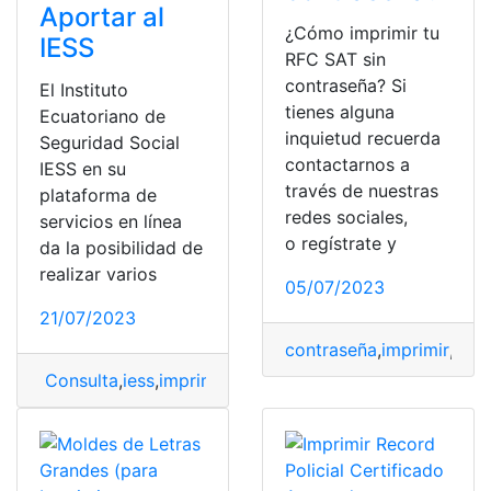
Aportar al
¿Cómo imprimir tu
IESS
RFC SAT sin
contraseña? Si
El Instituto
tienes alguna
Ecuatoriano de
inquietud recuerda
Seguridad Social
contactarnos a
IESS en su
través de nuestras
plataforma de
redes sociales,
servicios en línea
o regístrate y
da la posibilidad de
realizar varios
05/07/2023
21/07/2023
contraseña
,
imprimir
,
Méx
Consulta
,
iess
,
imprimir
,
Imprimir certificado
,
No Aportar