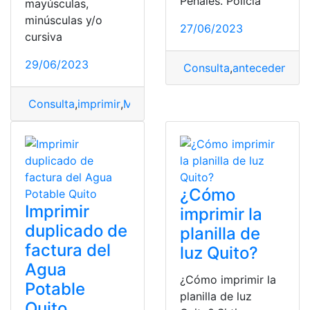
Penales. Policía
mayúsculas,
minúsculas y/o
27/06/2023
cursiva
29/06/2023
Consulta
,
antecedentes
,
Consulta
,
imprimir
,
Moldes
,
Moldes de letras grandes
,
W
¿Cómo
Imprimir
imprimir la
duplicado de
planilla de
factura del
luz Quito?
Agua
¿Cómo imprimir la
Potable
planilla de luz
Quito