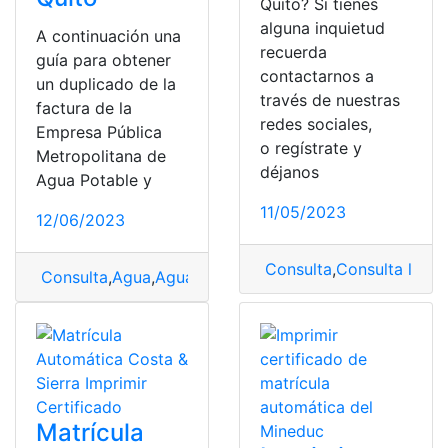
Quito? Si tienes
alguna inquietud
A continuación una
recuerda
guía para obtener
contactarnos a
un duplicado de la
través de nuestras
factura de la
redes sociales,
Empresa Pública
o regístrate y
Metropolitana de
déjanos
Agua Potable y
11/05/2023
12/06/2023
Consulta
,
Consulta la pla
Consulta
,
Agua
,
Agua en Quito
,
Agua potable
,
Duplicad
Matrícula