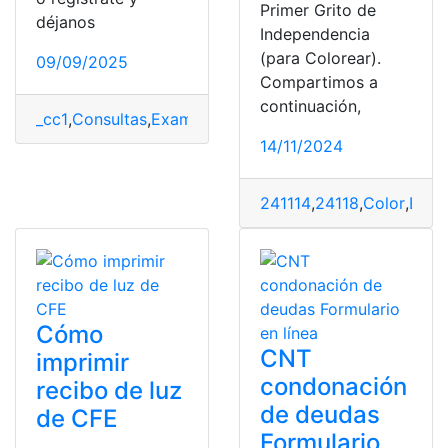
Primer Grito de
déjanos
Independencia
(para Colorear).
09/09/2025
Compartimos a
continuación,
_cc1
,
Consultas
,
Examen
,
iess
,
imprimir
,
resultados
14/11/2024
241114
,
24118
,
Color
,
Ecua
Cómo
CNT
imprimir
condonación
recibo de luz
de deudas
de CFE
Formulario