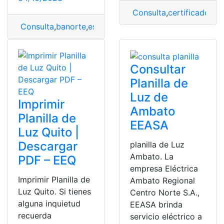
Consulta
,
certificado
,
imp
Consulta
,
banorte
,
estado de cuenta
,
imprimir
Consultar
Planilla de
Luz de
Imprimir
Ambato
Planilla de
EEASA
Luz Quito |
Descargar
planilla de Luz
Ambato. La
PDF – EEQ
empresa Eléctrica
Imprimir Planilla de
Ambato Regional
Luz Quito. Si tienes
Centro Norte S.A.,
alguna inquietud
EEASA brinda
recuerda
servicio eléctrico a