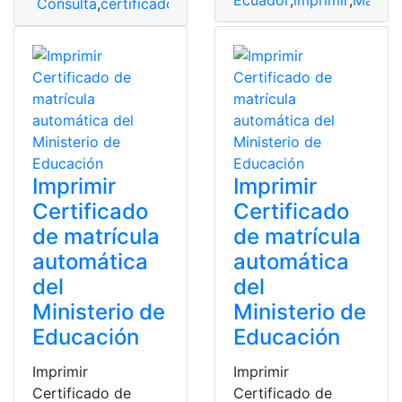
Ecuador
,
imprimir
,
Matrícu
Consulta
,
certificado
,
costa
,
imprimir
,
Imprimir Certific
Imprimir
Imprimir
Certificado
Certificado
de matrícula
de matrícula
automática
automática
del
del
Ministerio de
Ministerio de
Educación
Educación
Imprimir
Imprimir
Certificado de
Certificado de