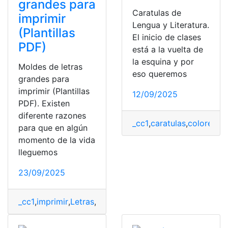
grandes para
Caratulas de
imprimir
Lengua y Literatura.
(Plantillas
El inicio de clases
PDF)
está a la vuelta de
la esquina y por
Moldes de letras
eso queremos
grandes para
imprimir (Plantillas
12/09/2025
PDF). Existen
diferente razones
_cc1
,
caratulas
,
colores
,
De
para que en algún
momento de la vida
lleguemos
23/09/2025
_cc1
,
imprimir
,
Letras
,
Moldes
,
PDF
,
tipografía