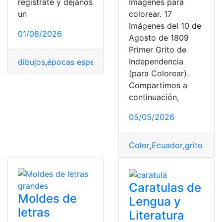
regístrate y déjanos
Imágenes para
un
colorear. 17
Imágenes del 10 de
01/08/2026
Agosto de 1809
Primer Grito de
Independencia
dibujos
,
épocas especiales
,
imprimir
,
Navidad
,
sentimien
(para Colorear).
Compartimos a
continuación,
05/05/2026
Color
,
Ecuador
,
grito de 
Caratulas de
Moldes de
Lengua y
letras
Literatura