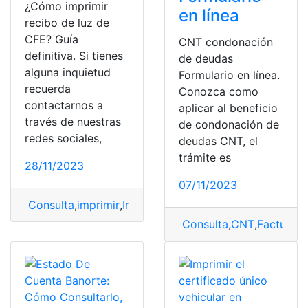
¿Cómo imprimir
en línea
recibo de luz de
CFE? Guía
CNT condonación
definitiva. Si tienes
de deudas
alguna inquietud
Formulario en línea.
recuerda
Conozca como
contactarnos a
aplicar al beneficio
través de nuestras
de condonación de
redes sociales,
deudas CNT, el
trámite es
28/11/2023
07/11/2023
Consulta
,
imprimir
,
Imprimir recibo de luz de CFE
,
recib
Consulta
,
CNT
,
Factura E