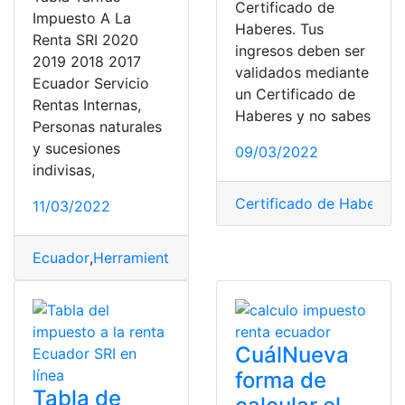
Certificado de
Impuesto A La
Haberes. Tus
Renta SRI 2020
ingresos deben ser
2019 2018 2017
validados mediante
Ecuador Servicio
un Certificado de
Rentas Internas,
Haberes y no sabes
Personas naturales
y sucesiones
09/03/2022
indivisas,
Certificado de Haberes
,
11/03/2022
Ecuador
,
Herramientas Ecuador
,
impuesto a la renta
,
SR
CuálNueva
forma de
Tabla de