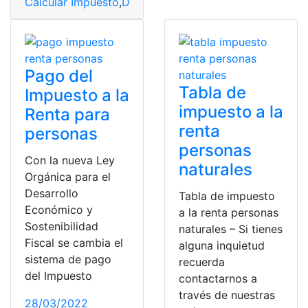
Calcular Impuesto
,
Desarrollo Económico
,
impuesto
,
imp
Pago del
Tabla de
Impuesto a la
impuesto a la
Renta para
renta
personas
personas
Con la nueva Ley
naturales
Orgánica para el
Desarrollo
Tabla de impuesto
Económico y
a la renta personas
Sostenibilidad
naturales – Si tienes
Fiscal se cambia el
alguna inquietud
sistema de pago
recuerda
del Impuesto
contactarnos a
través de nuestras
28/03/2022