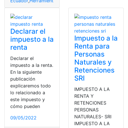
Ecuador
,
Herramientas Ecuador
,
impuesto a la renta
,
SR
Declarar el
Impuesto a la
impuesto a la
Renta para
renta
Personas
Declarar el
Naturales y
impuesto a la renta.
Retenciones
En la siguiente
SRI
publicación
explicaremos todo
IMPUESTO A LA
lo relacionado a
RENTA Y
este impuesto y
RETENCIONES
cómo pueden
PERSONAS
NATURALES- SRI
09/05/2022
IMPUESTO A LA