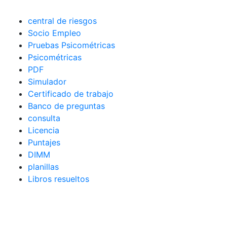
central de riesgos
Socio Empleo
Pruebas Psicométricas
Psicométricas
PDF
Simulador
Certificado de trabajo
Banco de preguntas
consulta
Licencia
Puntajes
DIMM
planillas
Libros resueltos