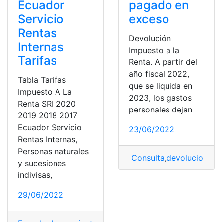
Ecuador
pagado en
Servicio
exceso
Rentas
Devolución
Internas
Impuesto a la
Tarifas
Renta. A partir del
año fiscal 2022,
Tabla Tarifas
que se liquida en
Impuesto A La
2023, los gastos
Renta SRI 2020
personales dejan
2019 2018 2017
Ecuador Servicio
23/06/2022
Rentas Internas,
Personas naturales
Consulta
,
devolucion
,
ex
y sucesiones
indivisas,
29/06/2022