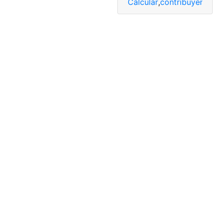
Calcular
,
contribuyente
,
g