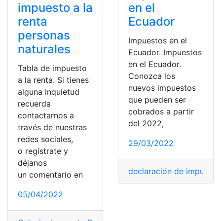
impuesto a la
en el
renta
Ecuador
personas
Impuestos en el
naturales
Ecuador. Impuestos
en el Ecuador.
Tabla de impuesto
Conozca los
a la renta. Si tienes
nuevos impuestos
alguna inquietud
que pueden ser
recuerda
cobrados a partir
contactarnos a
del 2022,
través de nuestras
redes sociales,
29/03/2022
o regístrate y
déjanos
declaración de impuesto
un comentario en
05/04/2022