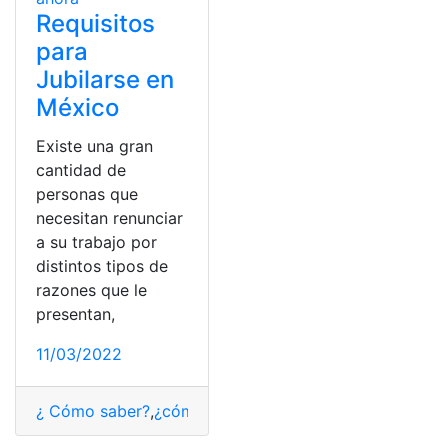
Requisitos
para
Jubilarse en
México
Existe una gran
cantidad de
personas que
necesitan renunciar
a su trabajo por
distintos tipos de
razones que le
presentan,
11/03/2022
¿ Cómo saber?
,
¿cómo lo hago?
,
Jubilarse
,
México
,
Requ