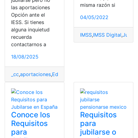
jubilarse pero no
misma razón si
las aportaciones
Opción ante el
04/05/2022
IESS. Si tienes
alguna inquietud
IMSS
,
IMSS Digital
,
Jubila
recuerda
contactarnos a
18/08/2025
_cc
,
aportaciones
,
Edad
,
iess
,
Jubilarse
,
opción
Conoce los
Requisitos
Requisitos
para
para
jubilarse o