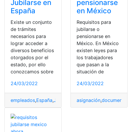
Jubilarse en
pensionarse
España
en México
Existe un conjunto
Requisitos para
de trámites
jubilarse o
necesarios para
pensionarse en
lograr acceder a
México. En México
diversos beneficios
existen leyes para
otorgados por el
los trabajadores
estado, por ello
que pasan a la
conozcamos sobre
situación de
24/03/2022
24/03/2022
empleados
,
España
,
Jubilarse
,
Requisitos
asignación
,
Tabla de pens
,
documentos
,