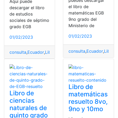
puedes descargar
Aquí puede
el libro de
descargar el libro
matemáticas EGB
de estudios
9no grado del
sociales de séptimo
Ministerio de
grado EGB
01/02/2023
01/02/2023
consulta
,
Ecuador
,
Libro
,
L
consulta
,
Ecuador
,
Libro
,
Libro de estudios sociales
,
Libr
Libro de
Libro de
matemáticas
ciencias
resuelto 8vo,
naturales de
9no y 10mo
quinto grado