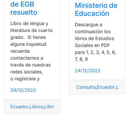
de EGB
Ministerio de
resuelto
Educación
Libro de lengua y
Descargue a
literatura de cuarto
continuación los
grado. Si tienes
libros de Estudios
alguna inquietud
Sociales en PDF
recuerda
para 1, 2, 3, 4, 5, 6,
contactarnos a
7, 8, 9
través de nuestras
24/12/2022
redes sociales,
o regístrate y
Consulta
,
Ecuador
,
Libro
29/12/2022
Ecuador
,
Libros
,
Libros del ministerio de educación
,
Lib