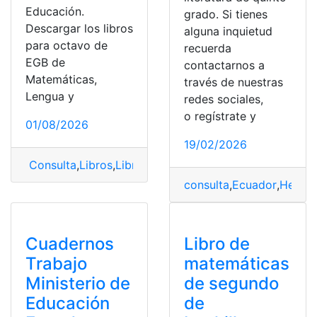
Educación.
grado. Si tienes
Descargar los libros
alguna inquietud
para octavo de
recuerda
EGB de
contactarnos a
Matemáticas,
través de nuestras
Lengua y
redes sociales,
o regístrate y
01/08/2026
19/02/2026
Consulta
,
Libros
,
Libros del ministerio de educación
,
Li
consulta
,
Ecuador
,
Herram
Cuadernos
Libro de
Trabajo
matemáticas
Ministerio de
de segundo
Educación
de