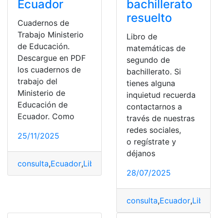
Ecuador
bachillerato
resuelto
Cuadernos de
Trabajo Ministerio
Libro de
de Educación.
matemáticas de
Descargue en PDF
segundo de
los cuadernos de
bachillerato. Si
trabajo del
tienes alguna
Ministerio de
inquietud recuerda
Educación de
contactarnos a
Ecuador. Como
través de nuestras
redes sociales,
25/11/2025
o regístrate y
déjanos
consulta
,
Ecuador
,
Libros del ministerio de educación
,
M
28/07/2025
consulta
,
Ecuador
,
Libro
,
L