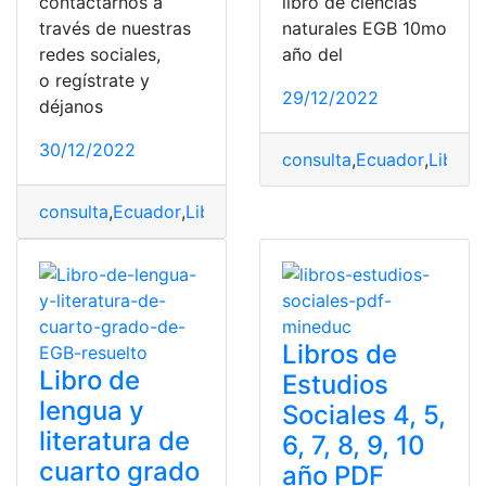
contactarnos a
libro de ciencias
través de nuestras
naturales EGB 10mo
redes sociales,
año del
o regístrate y
29/12/2022
déjanos
30/12/2022
consulta
,
Ecuador
,
Libro
,
L
consulta
,
Ecuador
,
Libro
,
Libro Ciencias Sociales
,
Libros 
Libros de
Libro de
Estudios
lengua y
Sociales 4, 5,
literatura de
6, 7, 8, 9, 10
cuarto grado
año PDF