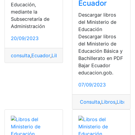
Ecuador
Educación,
mediante la
Descargar libros
Subsecretaría de
del Ministerio de
Administración
Educación
Descargar libros
20/09/2023
del Ministerio de
Educación Básica y
consulta
,
Ecuador
,
Libros del ministerio de educación
,
L
Bachillerato en PDF
Bajar Ecuador
educacion.gob.
07/09/2023
Consulta
,
Libros
,
Libros 