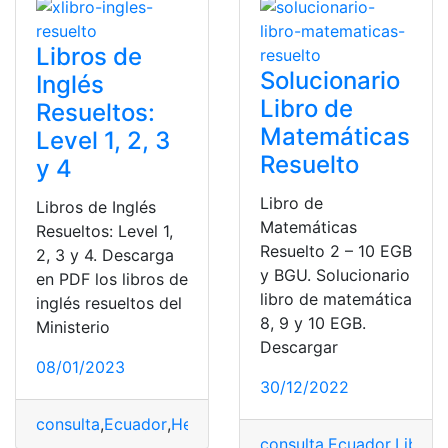
Libros de
Solucionario
Inglés
Libro de
Resueltos:
Matemáticas
Level 1, 2, 3
Resuelto
y 4
Libro de
Libros de Inglés
Matemáticas
Resueltos: Level 1,
Resuelto 2 – 10 EGB
2, 3 y 4. Descarga
y BGU. Solucionario
en PDF los libros de
libro de matemática
inglés resueltos del
8, 9 y 10 EGB.
Ministerio
Descargar
08/01/2023
30/12/2022
consulta
,
Ecuador
,
Herramientas Ecuador
,
Libros
,
Libros
consulta
,
Ecuador
,
Libro
,
L