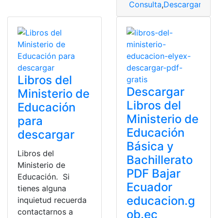
Consulta
,
Descargar
,
Lib
Libros del
Descargar
Ministerio de
Libros del
Educación
Ministerio de
para
Educación
descargar
Básica y
Libros del
Bachillerato
Ministerio de
PDF Bajar
Educación. Si
Ecuador
tienes alguna
educacion.g
inquietud recuerda
contactarnos a
ob.ec