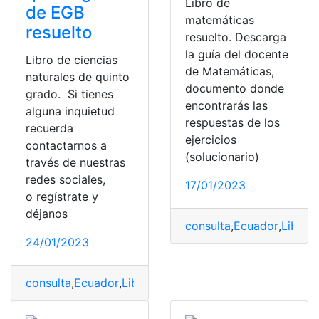
Libro de
de EGB
matemáticas
resuelto
resuelto. Descarga
la guía del docente
Libro de ciencias
de Matemáticas,
naturales de quinto
documento donde
grado. Si tienes
encontrarás las
alguna inquietud
respuestas de los
recuerda
ejercicios
contactarnos a
(solucionario)
través de nuestras
redes sociales,
17/01/2023
o regístrate y
déjanos
consulta
,
Ecuador
,
Libro
,
L
24/01/2023
consulta
,
Ecuador
,
Libro
,
Libro de Ciencias Naturales
,
Li