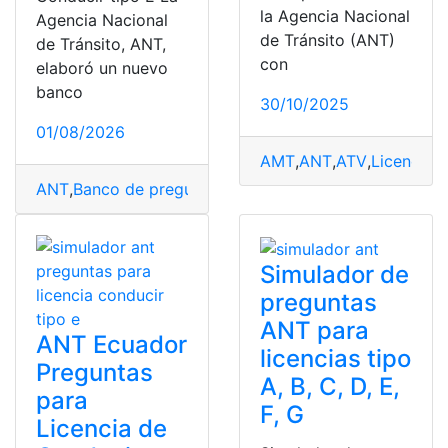
la Agencia Nacional
Agencia Nacional
de Tránsito (ANT)
de Tránsito, ANT,
con
elaboró un nuevo
banco
30/10/2025
01/08/2026
AMT
,
ANT
,
ATV
,
Licencia
,
l
ANT
,
Banco de preguntas
,
Conducir
,
Herramientas Ecua
Simulador de
preguntas
ANT para
ANT Ecuador
licencias tipo
Preguntas
A, B, C, D, E,
para
F, G
Licencia de