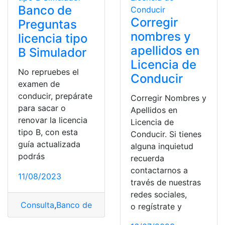
Banco de
Corregir
Preguntas
nombres y
licencia tipo
apellidos en
B Simulador
Licencia de
No repruebes el
Conducir
examen de
conducir, prepárate
Corregir Nombres y
para sacar o
Apellidos en
renovar la licencia
Licencia de
tipo B, con esta
Conducir. Si tienes
guía actualizada
alguna inquietud
podrás
recuerda
contactarnos a
11/08/2023
través de nuestras
redes sociales,
Consulta
,
Banco de preguntas
,
Banco de Preguntas lice
o regístrate y