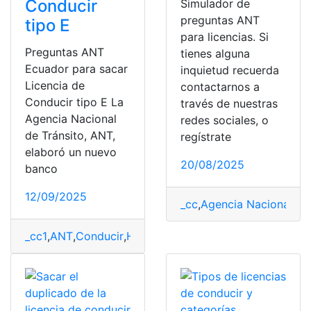
Conducir
Simulador de
preguntas ANT
tipo E
para licencias. Si
Preguntas ANT
tienes alguna
Ecuador para sacar
inquietud recuerda
Licencia de
contactarnos a
Conducir tipo E La
través de nuestras
Agencia Nacional
redes sociales, o
de Tránsito, ANT,
regístrate
elaboró un nuevo
20/08/2025
banco
12/09/2025
_cc
,
Agencia Nacional de 
_cc1
,
ANT
,
Conducir
,
Herramientas Ecuador
,
Licencia
,
lic