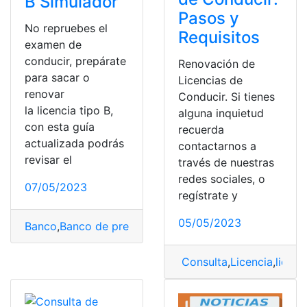
B Simulador
Pasos y
No repruebes el
Requisitos
examen de
conducir, prepárate
Renovación de
para sacar o
Licencias de
renovar
Conducir. Si tienes
la licencia tipo B,
alguna inquietud
con esta guía
recuerda
actualizada podrás
contactarnos a
revisar el
través de nuestras
redes sociales, o
07/05/2023
regístrate y
05/05/2023
Banco
,
Banco de preguntas
,
Banco de Preguntas licenc
Consulta
,
Licencia
,
licenc