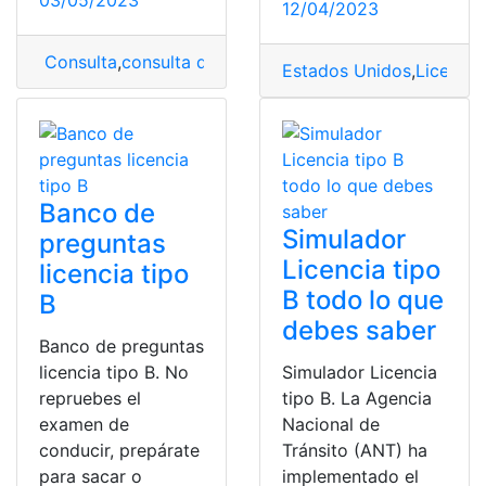
03/05/2023
12/04/2023
Consulta
,
consulta de puntos
,
Consultar Puntos de la L
Estados Unidos
,
Licencia
Banco de
Simulador
preguntas
Licencia tipo
licencia tipo
B todo lo que
B
debes saber
Banco de preguntas
licencia tipo B. No
Simulador Licencia
repruebes el
tipo B. La Agencia
examen de
Nacional de
conducir, prepárate
Tránsito (ANT) ha
para sacar o
implementado el