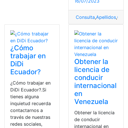
16/07/2023
Consulta
,
Apellidos
,
Corr
¿Cómo
trabajar en
Obtener la
DiDi
licencia de
Ecuador?
conducir
¿Cómo trabajar en
internacional
DiDi Ecuador?.Si
en
tienes alguna
Venezuela
inquietud recuerda
contactarnos a
Obtener la licencia
través de nuestras
de conducir
redes sociales,
internacional en