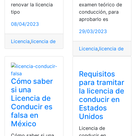
renovar la licencia
examen teórico de
tipo
conducción, para
aprobarlo es
08/04/2023
29/03/2023
Licencia
,
licencia de conducir
,
Licencia Tipo B
,
Preguntas
Licencia
,
licencia de cond
Requisitos
Cómo saber
para tramitar
si una
la licencia de
Licencia de
conducir en
Conducir es
Estados
falsa en
Unidos
México
Licencia de
Cómo saber si una
conducir en