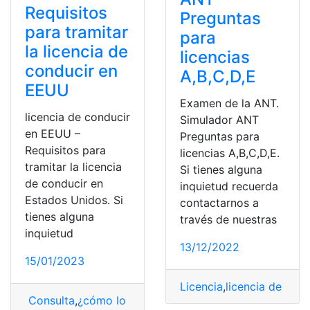
Requisitos
Preguntas
para tramitar
para
la licencia de
licencias
conducir en
A,B,C,D,E
EEUU
Examen de la ANT.
licencia de conducir
Simulador ANT
en EEUU –
Preguntas para
Requisitos para
licencias A,B,C,D,E.
tramitar la licencia
Si tienes alguna
de conducir en
inquietud recuerda
Estados Unidos. Si
contactarnos a
tienes alguna
través de nuestras
inquietud
13/12/2022
15/01/2023
Licencia
,
licencia de cond
Consulta
,
¿cómo lo hago?
,
Licencia
,
licencia de conduci