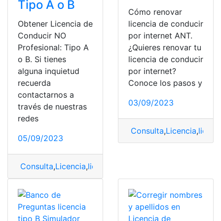
Tipo A o B
Cómo renovar
Obtener Licencia de
licencia de conducir
Conducir NO
por internet ANT.
Profesional: Tipo A
¿Quieres renovar tu
o B. Si tienes
licencia de conducir
alguna inquietud
por internet?
recuerda
Conoce los pasos y
contactarnos a
03/09/2023
través de nuestras
redes
Consulta
,
Licencia
,
licenc
05/09/2023
Consulta
,
Licencia
,
licencia de conducir
,
obtener