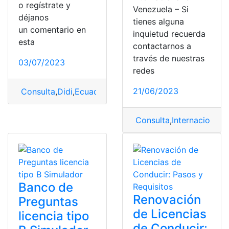
o regístrate y
Venezuela – Si
déjanos
tienes alguna
un comentario en
inquietud recuerda
esta
contactarnos a
través de nuestras
03/07/2023
redes
21/06/2023
Consulta
,
Didi
,
Ecuador
,
licencia de conducir
,
trabajar
Consulta
,
Internacional
,
L
Banco de
Renovación
Preguntas
de Licencias
licencia tipo
de Conducir: